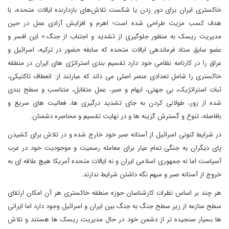
خاکستری ایران برای دور زدن یا شکست تلاش‌های بازدارنده ایالات متحده، با
هدف کسب مزیت طراحی شده است؛ اهرم و افزایش آزادی عمل در حین
مدیریت ریسک به منظور جلوگیری از تشدید و اجتناب از جنگ.» این افسر و
عضو سابق ستاد فرماندهی ایالات متحده که سابقه حضور در ترکیه، اسرائیل و
عراق را در کارنامه نظامی خود دارد تقسیم بندی استراتژی های ایران در منطقه
خاکستری را شامل تعدادی عنصر اصلی می داند که عبارتند از: انعطاف تاکتیکی،
ثبات استراتژیک، بی جهتی، ابهام و صبر، عمل متقابل، متناسب و سطح بندی
شده از زور، طولانی کردن به جای تشدید درگیری ها، فعالیت های سریع و
بافاصله، تنوع و گسترش گزینه ها و در نهایت تقسیم و محاصره دشمنان.
در شرایط کنونی اسرائیل از آستانه صبر خود خارج شده و در تلاش برای کشیدن
پای دیگران به جنگی تمام عیار برای معامله رسمیت و موجودیت خود در غرب
آسیاست اما نه جمهوری اسلامی ایران و نه ایالات متحده آمریکا هیچ علاقه ای به
خروج از آستانه صبر و مبهم نگه داشتن شرایط ندارند.
هر چند بر اساس نظرات کارشناسان حوزه منطقه خاکستری هر آن امکان ارتقای
سطح منازعه از زیر سطح جنگ به جنگ بین ایران و اسرائیل وجود دارد اما ایرانی
ها بسیار سنجیده تر از دشمن خود در حال مدیریت ریسک ها هستند و تلاش