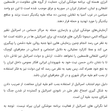
انرژی هسته ای، برنامه موشکی ایران، حمایت از گروه های مقاومت در فلسطین
اشغالی و لبنان، استقرار ایران در سوریه و عراق موجب شده است تا این دو واحد
سیاسی در غرب آسیا به تقابلی چندین ده ساله علیه یکدیگر دست بزنند و منافع
یکدیگر را مورد تهدید و حمله قرار دهند.
آزمایش‌های موشکی ایران و بازسازی حمله به مراکز حساس در اسرائیل نظیر
نیروگاه اتمی دیمونا نگرانی های فزاینده ای برای اسرائیلی ها در بر داشته است اما
به نظر می رسد انجام چنین رزمایش هایی تنها جنبه روانی علیه دشمن را پیگیری
می کند و عملا کارکرد عملیاتی به دلایل اجتماعی و انسانی در جغرافیای کوچک
اراضی اشغالی فلسطین را نخواهد داشت. ارتش و دولت اسرائیل نیز تلاش دارد
تا با نشان دادن حسن نیت خود به شهروندان ایرانی افکار عمومی داخل ایران را
به نفع خود همراه کند، پس بعید به نظر می رسد که این دولت نیز به فکر استفاده
از بمب اتم علیه مراکز شهری و در کل جغرافیای ایران باشد.
دلیل دوم اجتناب اسرائیل از استفاده بمب اتم علیه ایران ممانعت از ضریب دادن
به شکل گیری اجماع نظر ملی در نابودی اسرائیل و گسترده تر شدن جنگ با
شرکای جدید علیه آن است.
اما نگرانی های اسرائیل از فعالیت برنامه موشکی ایران بیراه نیست. توجه به