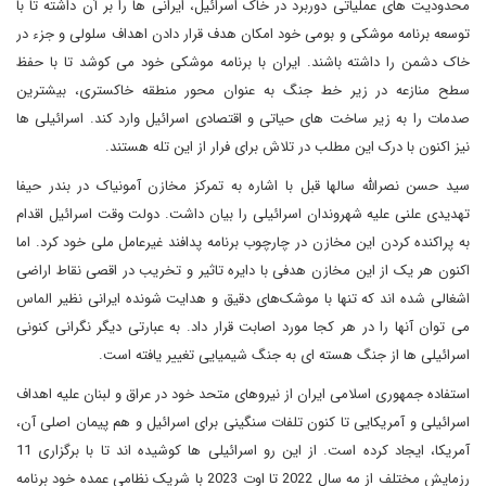
محدودیت های عملیاتی دوربرد در خاک اسرائیل، ایرانی ها را بر آن داشته تا با
توسعه برنامه موشکی و بومی خود امکان هدف قرار دادن اهداف سلولی و جزء در
خاک دشمن را داشته باشند. ایران با برنامه موشکی خود می کوشد تا با حفظ
سطح منازعه در زیر خط جنگ به عنوان محور منطقه خاکستری، بیشترین
صدمات را به زیر ساخت های حیاتی و اقتصادی اسرائیل وارد کند. اسرائیلی ها
نیز اکنون با درک این مطلب در تلاش برای فرار از این تله هستند.
سید حسن نصرالله سالها قبل با اشاره به تمرکز مخازن آمونیاک در بندر حیفا
تهدیدی علنی علیه شهروندان اسرائیلی را بیان داشت. دولت وقت اسرائیل اقدام
به پراکنده کردن این مخازن در چارچوب برنامه پدافند غیرعامل ملی خود کرد. اما
اکنون هر یک از این مخازن هدفی با دایره تاثیر و تخریب در اقصی نقاط اراضی
اشغالی شده اند که تنها با موشک‌های دقیق و هدایت شونده ایرانی نظیر الماس
می توان آنها را در هر کجا مورد اصابت قرار داد. به عبارتی دیگر نگرانی کنونی
اسرائیلی ها از جنگ هسته ای به جنگ شیمیایی تغییر یافته است.
استفاده جمهوری اسلامی ایران از نیروهای متحد خود در عراق و لبنان علیه اهداف
اسرائیلی و آمریکایی تا کنون تلفات سنگینی برای اسرائیل و هم پیمان اصلی آن،
آمریکا، ایجاد کرده است. از این رو اسرائیلی ها کوشیده اند تا با برگزاری 11
رزمایش مختلف از مه سال 2022 تا اوت 2023 با شریک نظامی عمده خود برنامه