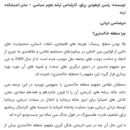
نویسنده: رامین فرهودی زرنق، کارشناس ارشد علوم سیاسی – مدیر اندیشکده
ترند
دیپلماسی ایرانی:
چرا منطقه خاکستری؟
بالا بودن سطح ریسک، هزینه های اقتصادی، تلفات انسانی، محدودیت های
ناشی از قوانین بین المللی در برخوردهای مستقیم نظامی و علاقمندی به دوری از
انتقاد و دخالت دولت های جامعه ملل موجب شده است تا از سال 2009 به این
سو مفهوم جدیدی در دنیای درگیری های سخت و شیوه های آن مورد بهره
برداری قرار گیرد؛ این مفهوم را «منطقه خاکستری» نامیده اند.
محققان نظامی مفهوم منطقه خاکستری را مفهومی نوپدید در این عرصه نمی
دانند بلکه ریشه های تاریخی آن را تا قرون شانزدهم و هفدهم میلادی، یعنی
تلاش های اسپانیا برای ترور ملکه بریتانیا و اخلال در سیادت دریایی بریتانیا
توسط دزدان دریایی مورد حمایت پادشاه اسپانیا یا دسیسه های کاردینال ریشلیو
برای تضعیف قدرت هابسبورگ در طول جنگ سی ساله نیز جست‌وجو کرده اند.
با این حال آن چه در سیر تاریخی شکل گیری مفهوم منطقه خاکستری بیش از