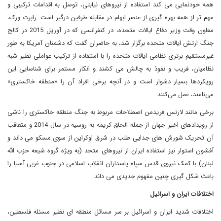
همه خودنمایی می کند استفاده از نیروهای نیابتی، توسل به اقدامات ترکیبی و
مهم تر از همه بهره گیری از عنصر ابهام در مقابله طرفین درگیر است. رابرت ورک،
معاون وقت وزیر دفاع ایالات متحده، در کنفرانسی که در آوریل 2015 در کالج
جنگ ارتش ایالات متحده برگزار شد، به حاضران گفت که دشمنان آمریکا به طور
غیرمستقیم برتری نظامی ایالات متحده را با استفاده از ترکیب عواملی نظیر شبه
نظامیان، فریب و نفوذ به چالش می کشند و انکار مستمر برای شناسایی این
رویکردها بسیار دشوار است و در آنچه برخی افراد آن را «منطقه خاکستری»
می‌نامند، عمل می‌کنند.
برخی مانند لارنس فریدمن اصطلاحات مربوط به جنگ منطقه خاکستری را ناشی
از رویدادهای اخیر جهان از جمله الحاق کریمه به روسیه در سال 2014 و متعاقب
آن تحریک شورش های جدایی طلب در شرق اوکراین از سوی مسکو می داند و
آفشون استوار نیز استفاده ایران از نیروهای متحد (به ویژه گروه شیعه حزب الله
لبنان) با کمک نیروی قدس سپاه پاسداران انقلاب اسلامی در جنوب غربی آسیا را
باعث شکل گیری چنین مفهوم جدیدی می داند.
اختلافات ایران و اسرائیل
اختلافات شدید ایران و اسرائیل بر سر مسائل منطقه ای نظیر مسئله فلسطین،