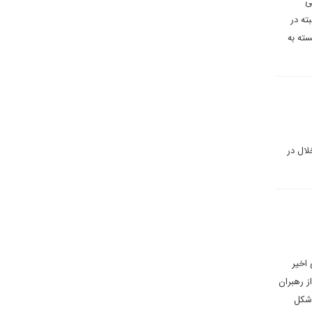
ی
البته در
سته به
لال در
 اخیر
ز رهبران
 شکل