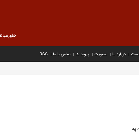
خاورمیانه
خست
درباره ما
عضویت
پیوند ها
تماس با ما
RSS
بهه