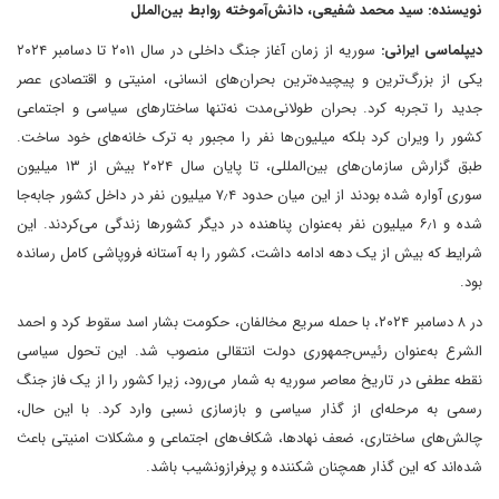
نویسنده: سید محمد شفیعی، دانش‌آموخته روابط بین‌الملل
دیپلماسی ایرانی:
سوریه از زمان آغاز جنگ داخلی در سال ۲۰۱۱ تا دسامبر ۲۰۲۴
یکی از بزرگ‌ترین و پیچیده‌ترین بحران‌های انسانی، امنیتی و اقتصادی عصر
جدید را تجربه کرد. بحران طولانی‌مدت نه‌تنها ساختارهای سیاسی و اجتماعی
کشور را ویران کرد بلکه میلیون‌ها نفر را مجبور به ترک خانه‌های خود ساخت.
طبق گزارش سازمان‌های بین‌المللی، تا پایان سال ۲۰۲۴ بیش از ۱۳ میلیون
سوری آواره شده بودند از این میان حدود ۷٫۴ میلیون نفر در داخل کشور جابه‌جا
شده و ۶٫۱ میلیون نفر به‌عنوان پناهنده در دیگر کشورها زندگی می‌کردند. این
شرایط که بیش از یک دهه ادامه داشت، کشور را به آستانه فروپاشی کامل رسانده
بود.
در ۸ دسامبر ۲۰۲۴، با حمله سریع مخالفان، حکومت بشار اسد سقوط کرد و احمد
الشرع به‌عنوان رئیس‌جمهوری دولت انتقالی منصوب شد. این تحول سیاسی
نقطه عطفی در تاریخ معاصر سوریه به شمار می‌رود، زیرا کشور را از یک فاز جنگ
رسمی به مرحله‌ای از گذار سیاسی و بازسازی نسبی وارد کرد. با این حال،
چالش‌های ساختاری، ضعف نهادها، شکاف‌های اجتماعی و مشکلات امنیتی باعث
شده‌اند که این گذار همچنان شکننده و پرفرازونشیب باشد.