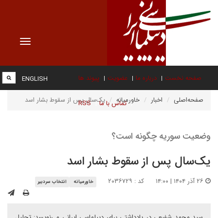
Toggle
vigation
صفحه نخست
درباره ما
عضویت
پیوند ها
ENGLISH
صفحه‌اصلی
اخبار
خاورمیانه
یک‌سال پس از سقوط بشار اسد
تماس با ما
RSS
وضعیت سوریه چگونه است؟
یک‌سال پس از سقوط بشار اسد
۲۶ آذر ۱۴۰۴ | ۱۴:۰۰
کد : ۲۰۳۶۷۲۹
خاورمیانه
انتخاب سردبیر
سید محمد شفیعی در یادداشتی برای دیپلماسی ایرانی می‌نویسد: تحلیل