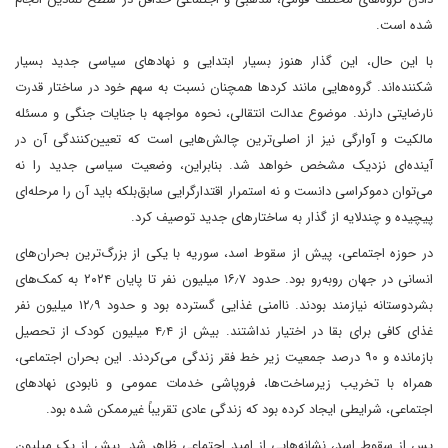
شده است.
با این حال، این گذار هنوز بسیار ابتدایی و نهادهای سیاسی جدید بسیار
شکننده‌اند. گروه‌هایی مانند کردها همچنان نسبت به سهم خود در ساختار قدرت
نارضایتی دارند. موضوع عدالت انتقالی، نحوه مواجهه با جنایات جنگی و مسئله
مالکیت و آوارگی نیز از اصلی‌ترین چالش‌هایی است که تعیین‌کنندگی آن در
آینده‌ای نزدیک مشخص خواهد شد. بنابراین، وضعیت سیاسی جدید را نه
می‌توان دموکراسی دانست و نه استمرار اقتدارگرایی سابق‌بلکه باید آن را مرحله‌ای
پیچیده و چندلایه از گذار به ساختارهای جدید توصیف کرد.
در حوزه اجتماعی، پیش از سقوط اسد، سوریه با یکی از بزرگ‌ترین بحران‌های
انسانی در جهان روبه‌رو بود. حدود ۱۶٫۷ میلیون نفر تا پایان ۲۰۲۴ به کمک‌های
بشردوستانه نیازمند بودند. ناامنی غذایی گسترده بود و حدود ۱۲٫۹ میلیون نفر
غذای کافی برای بقا در اختیار نداشتند. بیش از ۴٫۴ میلیون کودک از تحصیل
بازمانده و ۹۰ درصد جمعیت زیر خط فقر زندگی می‌کردند. این بحران اجتماعی،
همراه با تخریب زیرساخت‌ها، فروپاشی خدمات عمومی و نابودی نهادهای
اجتماعی، شرایطی ایجاد کرده بود که زندگی عادی تقریباً غیرممکن شده بود.
پس از سقوط اسد، نشانه‌هایی از امید اجتماعی ظاهر شد. بیش از یک میلیون