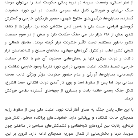
از نظر امنیتی، وضعیت سوریه در دوره پایانی حکومت اسد را می‌توان مرحله
جنگ بی‌امان و فروپاشی کامل نظم عمومی دانست. در این دوره، خشونت
گسترده، بمباران‌ها، درگیری‌های متنوع شهری، حضور بازیگران خارجی و گسترش
گروه‌های افراطی امنیت ملی را به‌طور کامل متلاشی کرده بود. برآوردها از کشته
شدن بیش از ۶۱۸ هزار نفر طی جنگ حکایت دارد و بیش از دو سوم جمعیت
کشور به‌طور مستقیم تحت تأثیر خشونت قرار گرفته بودند. مناطق شمالی و
شرقی کشور اغلب در کنترل گروه‌های جهادی، مخالفان مسلح و شبه‌نظامیان قرار
داشت و دولت مرکزی تنها بر بخش‌هایی محدود، آن هم با اتکا بر حمایت
خارجی، تسلط داشت. امنیت عمومی در این دوره تقریباً وجود خارجی نداشت و
نابسامانی، بمباران‌ها، آوارگی و عدم حضور حکومت مؤثر ویژگی غالب صحنه
میدانی بود. اما پس از سقوط اسد و روی کار آمدن دولت انتقالی احمد الشرع،
شکل جنگ رسمی خاتمه یافت و بسیاری از جبهه‌های گسترده نظامی فروکش
کردند.
با این حال، پایان جنگ به معنای آغاز ثبات نبود. امنیت ملی پس از سقوط رژیم
همچنان حالت شکننده و بی‌ثباتی دارد. خشونت‌های پراکنده محلی، تنش‌های
فرقه‌ای، رقابت بین گروه‌های شبه‌نظامی و کشمکش‌های سیاسی در مناطقی چون
سویدا، درعا و بخش‌هایی از شمال سوریه همچنان ادامه دارد. افزون بر این،