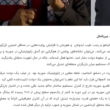
بین‌الملل
یاهو و رجب طیب اردوغان و هم‌زمان با افزایش روایت‌هایی در محافل امنیتی تل‌آویو
ف می‌کنند، می‌توان نشانه‌های روشنی از هم‌گرایی دو گسل ژئوپلیتیکی در سوریه و پ
ایی که در بستر تحولات پسا-۲۰۲۴ و به‌ویژه پس از سقوط دولت بشار اسد، نه‌تنها فعال شده‌اند، بلکه در حال تقویت متقابل یکدیگ
 مستقیم میان بازیگران منطقه‌ای تبدیل می‌کنند.
پاشی ساختار متمرکز قدرت در دمشق انجامید، نقطه عطفی در ژئوپلیتیک سوریه بود. در غیاب یک دولت مر
ولانی قرار دارد اما این نظم را نمی‌توان به‌عنوان یک دولت تثبیت‌شده تلقی کرد. 
 ۲۰۲۵ نشان می‌دهد که بیش از ۳۵ تا ۴۵ درصد از قلمرو سوریه خارج از کنترل مستقیم ساختار حاکم جدید باقی مانده و در اختیار 
نیروهای کردی یا گروه‌های مسلح پراکنده است. تولید ناخالص داخلی سوریه نیز در این دوره به کمتر ا
ه یک «فضای قدرت چندپاره» تبدیل کرده که در آن کنترل جغرافیایی الزاماً به معن
له مناطق کردنشین در شمال سوریه و جنوب ترکیه بار دیگر فعال شده است.