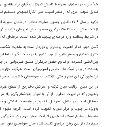
خلأ قدرت در دمشق، همراه با کاهش تمرکز بازیگران فرامنطقه‌ای 
تبدیل شوند، امری که از منظر امنیت ملی آنکارا تهدیدی مستقیم ت
از ثبت بیش از ۱۰۰ تا ۱۵۰ درگیری محدود میان نی
در شرایط پسااسد وارد مرحله‌ای پیچیده‌تر شده است، مرحله‌ای که د
گسل دوم، که از اهمیت بیشتری برخوردار است به ماهیت شکننده 
کنترل دمشق و بخش‌هایی از غرب کشور را در دست بگیرند، اما ا
بین‌المللی گسترده، و تداوم حضور بازیگران مسلح غیردولتی. در
به‌شدت در برابر شوک‌های خارجی آسیب‌پذیر است. هرگونه افزایش فش
ترک‌خوردگی این نظم و حتی بازگشت به چرخه‌های خشونت منجر 
در این میان رقابت میان ترکیه و اسرائیل به‌تدریج از سطح غیرمست
راهبردی که در ادبیات تحلیلی از آن با عنوان نئو‌عثمانی‌گری یا
مستقل است. در مقابل، اسرائیل با تمرکز بر ملاحظات امنیتی و جل
به‌ویژه در جنوب و مرکز سوریه تقویت کرده است. اگرچه مفهوم 
منطقه‌ای مطرح است، اما همین ادراکات نقش مهمی در شکل‌گیری تصور
سوق داده از بین رفتن مرزهای تثبیت‌شده میان حوزه‌های نفوذ اس