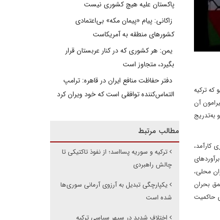
پاکستان علیه هیچ کشوری نیست
زاکانی: پیام «پیمان مکه» بی‌اعتمادی
کشورهای منطقه به آمریکاست
یمن: هر کشوری که در کنار عربستان قرار
بگیرد، متجاوز است
دفتر حفاظت منافع ایران در قاهره: ترامپ
 که ترکیه
التماس‌کننده توافقی است که خود ویران کرد
یرامون آن
رند و به‌تدریج
مطالب مرتبط
کزی کارآمد،
ترکیه و سوریه پسااسد؛ از نفوذ تاکتیکی تا
برآوردهای
چالش راهبردی
بازیگران محلی،
ز یک‌سوم سطح پیش از ۲۰۱۱ رسیده که بیانگر عمق بحران
یکپارچگی تبدیل به آرزوی آرمانی سوری‌ها
ای حاکمیت
شده است
اختلاف شدید در سپهر سیاسی ترکیه