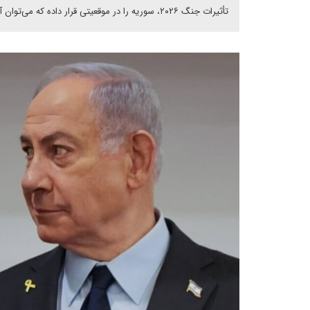
تأثیرات جنگ ۲۰۲۶، سوریه را در موقعیتی قرار داده که می‌توان آن را گذار از «میدان نفوذ» به «میدان بالقوه برخورد» توصیف کرد.