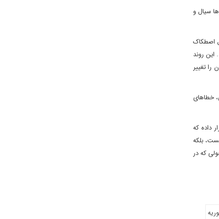
زها سیال و
ال اصطکاک
 این روند
ان را تغییر
ی، خطاهای
گ ۲۰۲۶، سوریه را در موقعیتی قرار داده که
یست، بلکه
ولی که در
ریه