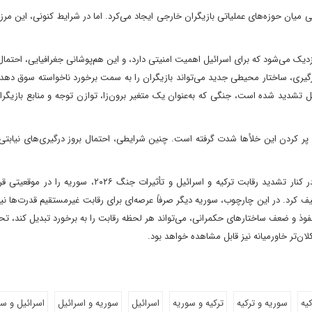
 تفکیک نسبی میان حوزه‌های عملیاتی بازیگران خارجی ایجاد می‌کرد. اما در شرایط کنونی، این مر
زدیک می‌شود که برای اسرائیل اهمیت امنیتی دارد، و این هم‌پوشانی جغرافیایی، احتم
 درگیری، ساختار محیطی جدید می‌تواند بازیگران را به سمت برخورد ناخواسته سوق دهد.
لاف آمریکا – اسرائیل تشدید شده است، جنگی که به‌عنوان یک متغیر برون‌زا، توازن توجه و منابع بازیگر
ی پر کردن این خلأها شدت گرفته است. چنین شرایطی، احتمال بروز درگیری‌های نیابت
در مجموع، هم‌گرایی گسل‌های کردی و شکنندگی نظم پسا-اسد، در کنار تشدید رقابت ترکیه و اسرائیل و تأثیرات جن
صیف کرد. در این چارچوب، سوریه دیگر صرفاً عرصه‌ای برای رقابت غیرمستقیم قدرت‌ها ن
وذ و ضعف ساختارهای حکمرانی، می‌تواند هر لحظه رقابت را به برخورد تبدیل کند، تح
ان‌تر خاورمیانه نیز قابل مشاهده خواهد بود.
کیه
سوریه و ترکیه
ترکیه و سوریه
اسرائیل
سوریه و اسرائیل
اسرائیل و سو