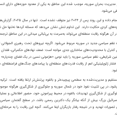
بر مدیریت بحران سوریه، موجب شده این مناطق به یکی از معدود حوزه‌های دارای ان
لقی می‌شود.
ترکیه از سال ۲۰۱۶ تاکنون چندین عملیات نظامی در شمال سوریه انجام داده و ا
روهای ترکیه و گروه‌های کردی حکایت دارند. این تداوم تنش نشان می‌دهد که مسئله کردها نه‌تنها حل
ر آن هرگونه رقابت منطقه‌ای می‌تواند به‌سرعت به بی‌ثباتی میدانی در این مناطق ترجم
نظم سیاسی جدید در سوریه مربوط می‌شود. اگرچه نیروهای تحت رهبری الجولانی توا
ین کنترل با محدودیت‌های ساختاری جدی مواجه است: ضعف نهادهای حکمرانی، فقدان
 چنین شرایطی، نظم سیاسی سوریه را باید نوعی «هژمونی نسبی در یک فضای چندپاره» 
ار ژئوپلیتیکی اعم از رقابت قدرت‌های منطقه‌ای یا پیامدهای جنگ‌های فرامنطقه‌ای می
شود.
قیم و مدیریت‌شده به سطحی پیچیده‌تر و بالقوه پرتنش‌تر ارتقا یافته است. ترکیه ب
د می‌شود، در پی تثبیت نفوذ خود در شمال سوریه و جلوگیری از شکل‌گیری هرگونه موج
وگیری از شکل‌گیری تهدیدات بالقوه در محیط پیرامونی خود، حضور اطلاعاتی و عملیا
اسرائیل بزرگ بیش از آنکه بیانگر یک دکترین رسمی باشد، در سطح گفتمان سیاسی و
ات تهدید و در نتیجه رفتار بازیگران ایفا می‌کنند. آنچه این رقابت را به مرحله‌ا
ت.