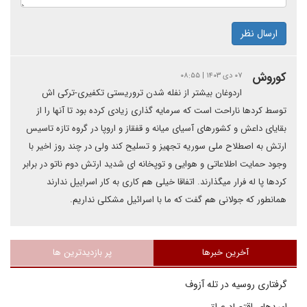
ارسال نظر
کوروش
۰۷ دی ۱۴۰۳ | ۰۸:۵۵
اردوغان بیشتر از نفله شدن تروریستی تکفیری-ترکی اش
توسط کردها ناراحت است که سرمایه گذاری زیادی کرده بود تا آنها را از
بقایای داعش و کشورهای آسیای میانه و قفقاز و اروپا در گروه تازه تاسیس
ارتش به اصطلاح ملی سوریه تجهیز و تسلیح کند ولی در چند روز اخیر با
وجود حمایت اطلاعاتی و هوایی و توپخانه ای شدید ارتش دوم ناتو در برابر
کردها پا له فرار میگذارند. اتفاقا خیلی هم کاری به کار اسراییل ندارند
همانطور که جولانی هم گفت که ما با اسرائیل مشکلی نداریم.
آخرین خبرها
پر بازدیدترین ها
گرفتاری روسیه در تله آزوف
امیدهای اقتصاد عراق