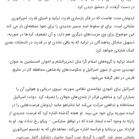
در دست گرفت، از دمشق دیدن کرد.
اردوغان مدت هاست که در فکر بازسازی قدرت ترکیه و احیای قدرت امپراتوری
عثمانی است. برای او سقوط اسد مسیر جدیدی را برای نفوذ منطقه‌ای باز می کند.
این موضوع برای وی مزیت‌های دیگری هم دارد، و آن تضعیف کردها در سوریه،
تسهیل مشکل پناهندگان در ترکیه که به باقی ماندن او در قدرت در انتخابات بعدی
کمک شایانی خواهد کرد.
اتحاد ترکیه با گروه‌های اسلام گرا مثل تحریرالشام و اخوان المسلمین به عنوان
تهدیدی جدی از سوی اسرائیل و جکومت‌های پادشاهی‌ محافظه کار در خلیج
فارس در نظر گرفته می‌شود.
اسرائیل برای نابودی توانمندی نظامی سوریه، نیروی دریایی و هوایی آن را
بمباران کرد و مناطقی فراتر از بلندی‌های جولان را تصرف کرد. دولت اسرائیل
محتاطانه و تدافعی حرکت می‌کند اما نتانیاهو مانند اردوغان فرصت‌هایی را در
آینده سوریه برای خود می بیند. او هفته گذشته اشاره کرد که فرصت جدیدی از
زلزله به وجود آمده ایجاد شده که در توافق سایکس – پیکو رخ نداده بود. او به
قرارداد بین بریتانیا و فرانسه اشاره می‌کند، معاهده‌ای که به تقسیم امپراتوری
عثمانی منجر شد. اکنون با گردباد غرب آسیا، حامیان تشکیل کامل سرزمین