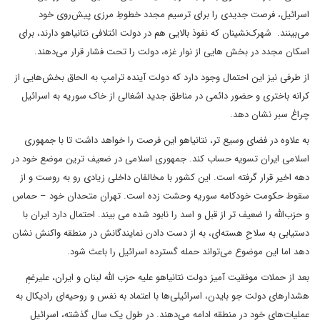
اسرائیل، فرصت جدیدی را برای ترسیم مجدد خطوطِ مرزی پیش‌روی خود
می‌بینند. شهرک‌نشینان که نفوذ بالایی هم در دولت ائتلافی نتانیاهو دارند، برای
اسکان مجدد در بخش هایی از نوار غزه، دولت را تحت فشار قرار می‌دهند.
از طرفی نیز این احتمال وجود دارد که دولت آینده ترامپ به الحاق بخش‌هایی از
کرانه باختری و حضور دائمی در مناطق جدید اشغالی از خاک سوریه به اسرائیل
چراغ سبر نشان دهد.
به علاوه در فضای وسیع تر، نتانیاهو این فرصت را خواهد داشت تا با جمهوری
اسلامی ایران تسویه حساب کند. جمهوری اسلامی در ضعیف ترین موضع خود در
دهه اخیر قرار گرفته است. این کشور با مخالفان داخلی زیادی رو به روست و از
سقوط حکومت خودکامه سوریه وحشت زده است. تهران متحدان خود – حماس
و حزب‌الله را ضعیف تر از قبل و اسد را نابود شده می بیند. احتمال دارد ایران با
دستیابی به سلاحِ هسته‌ای، به از دست دادن نمایندگانش در منطقه واکنش نشان
دهد اما این موضوع می‌تواند حمله گسترده اسرائیل را باعث شود.
بعد از حملات موفقیت آمیز دولت نتانیاهو علیه حزب الله لبنان و ایران، علیرغمِ
هشدارهای دولت جو بایدن، اسرائیلی‌ها با اعتماد به نفس و روحیه‌ای رادیکال به
عملیات‌های خود در منطقه ادامه می‌دهند. در طول یک سال گذشته، اسرائیل