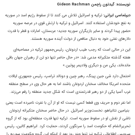
نویسنده: گیدئون راچمن Gideon Rachman
دیپلماسی ایرانی:
ترکیه و اسرائیل تلاش می کنند تا از سقوط رژیم اسد در سوریه
به نفع خودشان استفاده کنند. اسرائیل و ترکیه با ارتش قوی در عرصه سوریه
حضور پیدا کردند و سایر بازیگران سوریه جدید؛ عربستان، امارات و قطر با قدرت
دلارهای نفتی خود به دنبال منافعی از دولت آینده سوریه هستند.
این در حالی است که رجب طیب اردوغان، رئیس‌جمهور ترکیه در مصاحبه‌ای
هفته گذشته متکبرانه مدعی شد: «در حال حاضر تنها دو تن از رهبران جهان باقی
مانده‌اند، یکی من و دیگری ولادیمر پوتین.»
احتمال دارد شی جین پینگ، رهبر چین و دونالد ترامپ، رئیس جمهوری ایالات
متحده امریکا مخالف سخنان اردوغان باشند اما به هر حال وی در سطح منطقه
غرب آسیا یکی از دو رهبر قدرتمندی است که شکل جدید منطقه را رقم می‌زند.
اما نفر دوم و حریف وی قطعا کسی نیست که او از آن با نفرت نامبرده است یعنی
بنیامین نتانیاهو، نخست‌وزیر اسرائیل. در حال حاضر سخنان متکبرانه اردوغان
ناشی از نقش او در سقوط سوریه است. ترکیه تنها قدرت منطقه‌ای بود که از گروه
تحریرالشام که حکومت اسد را سرنگون کردند، حمایت کرد‌. ابراهیم کالین، رئیس
سرویس اطلاعاتی ترکیه نیز تنها چند روز بعد از اینکه این گروه حکومتِ سوریه را