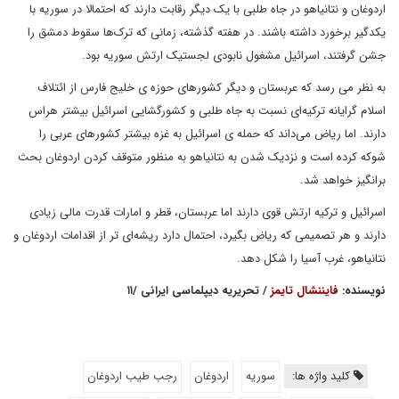
اردوغان و نتانیاهو در جاه طلبی با یک دیگر رقابت دارند که احتمالا در سوریه با
یکدگیر برخورد داشته باشند. در هفته گذشته، زمانی که ترک‌ها سقوط دمشق را
جشن گرفتند، اسرائیل مشغول نابودی لجستیک ارتش سوریه بود.
به نظر می رسد که عربستان و دیگر کشورهای حوزه ی خلیج فارس از ائتلاف
اسلام گرایانه ترکیه‌ای نسبت به جاه طلبی و کشورگشایی اسرائیل بیشتر هراس
دارند. اما ریاض می‌داند که حمله ی اسرائیل به غزه بیشتر کشورهای عربی را
شوکه کرده است و نزدیک شدن به نتانیاهو به منظور متوقف کردن اردوغان بحث
برانگیز خواهد شد.
اسرائیل و ترکیه ارتش قوی دارند اما عربستان، قطر و امارات قدرت مالی زیادی
دارند و هر تصمیمی که ریاض بگیرد، احتمال دارد ریشه‌ای تر از اقدامات اردوغان و
نتانیاهو، غرب آسیا را شکل دهد.
نویسنده:
فایننشال تایمز
/ تحریریه دیپلماسی ایرانی /۱۱
کلید واژه ها:
سوریه
اردوغان
رجب طیب اردوغان