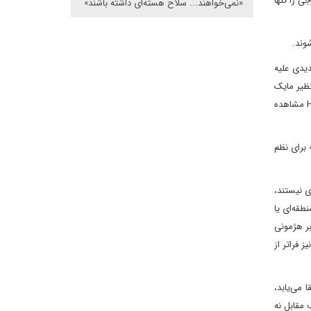
 را تنها
«نمی‌خواهند... سلاح هسته‌ای داشته باشند»
شوند.
هدیدی علیه
ظیر مایک
جانسون، تد کروز، مایک هاکبی و همچنین در گزارش‌ها و یادداشت‌های منتشرشده در اندیشکده‌هایی مانند Heritage Foundation و Hudson Institute مشاهده
 برای نظم
ی نیستند،
طقه‌ای یا
بر هژمونی
 فراتر از
 می‌یابد،
 مقابل نه