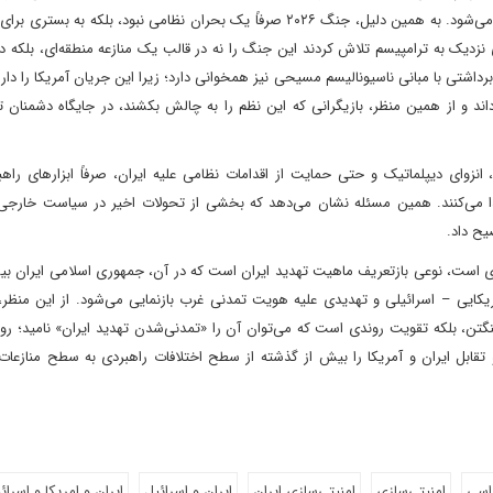
صرفاً رقیب، بلکه «دیگریِ ناسازگار» و تهدیدکننده نظم ارزشی تلقی می‌شود. به همین دلیل، جنگ ۲۰۲۶ صرفاً یک بحران نظامی نبود، بلکه
یک به ترامپیسم تلاش کردند این جنگ را نه در قالب یک منازعه منطقه‌ای، بلکه د
داشتی با مبانی ناسیونالیسم مسیحی نیز همخوانی دارد؛ زیرا این جریان آمریکا را دار
د و از همین منظر، بازیگرانی که این نظم را به چالش بکشند، در جایگاه دشمنان ت
نزوای دیپلماتیک و حتی حمایت از اقدامات نظامی علیه ایران، صرفاً ابزارهای راه
دا می‌کنند. همین مسئله نشان می‌دهد که بخشی از تحولات اخیر در سیاست خارجی آ
ضیح داد.
ی است، نوعی بازتعریف ماهیت تهدید ایران است که در آن، جمهوری اسلامی ایران بیش
یکایی – اسرائیلی و تهدیدی علیه هویت تمدنی غرب بازنمایی می‌شود. از این منظر، 
 تهران و واشنگتن، بلکه تقویت روندی است که می‌توان آن را «تمدنی‌شدن تهدید ایران» نامید؛ ر
تقابل ایران و آمریکا را بیش از گذشته از سطح اختلافات راهبردی به سطح منازعات
اسی
امنیتی‌سازی
امنیتی‌سازی ایران
ایران و اسرائیل
ایران و امریکا و اسرائ