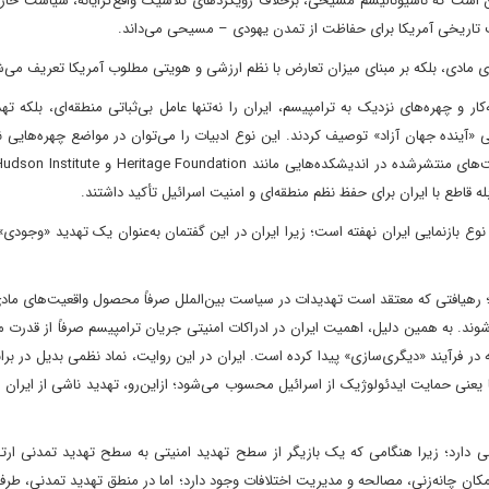
 است که ناسیونالیسم مسیحی، برخلاف رویکردهای کلاسیک واقع‌گرایانه، سیاست خارجی
ت تاریخی آمریکا برای حفاظت از تمدن یهودی – مسیحی می‌داند.
ای مادی، بلکه بر مبنای میزان تعارض با نظم ارزشی و هویتی مطلوب آمریکا تعریف می‌
های محافظه‌کار و چهره‌های نزدیک به ترامپیسم، ایران را نه‌تنها عامل بی‌ثباتی منطقه‌ای، بلکه ت
آینده جهان آزاد» توصیف کردند. این نوع ادبیات را می‌توان در مواضع چهره‌هایی ن
 قاطع با ایران برای حفظ نظم منطقه‌ای و امنیت اسرائیل تأکید داشتند.
وع بازنمایی ایران نهفته است؛ زیرا ایران در این گفتمان به‌عنوان یک تهدید «وجودی»
؛ رهیافتی که معتقد است تهدیدات در سیاست بین‌الملل صرفاً محصول واقعیت‌های ماد
وند. به همین دلیل، اهمیت ایران در ادراکات امنیتی جریان ترامپیسم صرفاً از قدرت من
ر فرآیند «دیگری‌سازی» پیدا کرده است. ایران در این روایت، نماد نظمی بدیل در برا
نی حمایت ایدئولوژیک از اسرائیل محسوب می‌شود؛ ازاین‌رو، تهدید ناشی از ایران نیز
 دارد؛ زیرا هنگامی که یک بازیگر از سطح تهدید امنیتی به سطح تهدید تمدنی ارتقا
امکان چانه‌زنی، مصالحه و مدیریت اختلافات وجود دارد؛ اما در منطق تهدید تمدنی، طرف