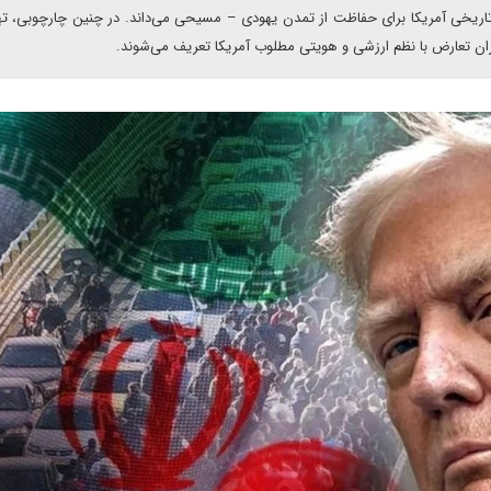
 تاریخی آمریکا برای حفاظت از تمدن یهودی – مسیحی می‌داند. در چنین چارچوبی، ت
میزان تعارض با نظم ارزشی و هویتی مطلوب آمریکا تعریف می‌شوند.