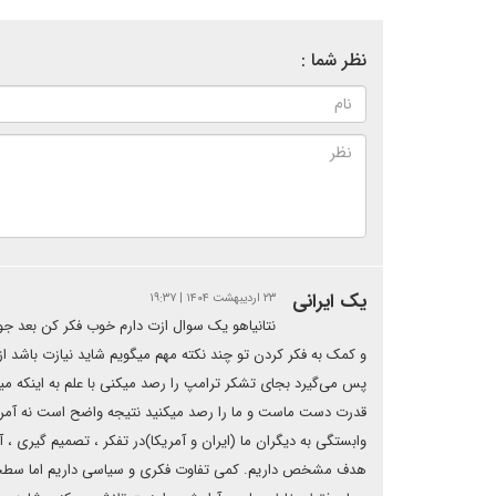
نظر شما :
یک ایرانی
۲۳ اردیبهشت ۱۴۰۴ | ۱۹:۳۷
نتانیاهو یک سوال ازت دارم خوب فکر کن بعد جواب 
و کمک به فکر کردن تو چند نکته مهم میگویم شاید نیازت باشد ا
پس می‌گیرد بجای تشکر ترامپ را رصد میکنی با علم به اینکه مید
قدرت دست ماست و ما را رصد میکنید نتیجه واضح است نه آمریک
وابستگی به دیگران ما (ایران و آمریکا)در تفکر ، تصمیم گیری ،
هدف مشخص داریم. کمی تفاوت فکری و سیاسی داریم اما سطحی