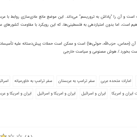
 است و آن را "پاداش به تروریسم" می‌داند. این موضع مانع عادی‌سازی روابط با عر
هیم است، اما بدون امتیازدهی به فلسطینی‌ها، که این رویکرد با مقاومت کشورهای ع
سرائیل همچنین به دنبال استفاده از ضعف کنونی ایران و proxies آن (حماس، حزب‌الله، حوثی‌ها) است و ممکن است حملات پیش‌دستانه علیه 
ران شکست بخورد./ هوش مصنوعی و سیاست خارجی
امارات متحده عربی
سفر ترامپ به عربستان
سفر ترامپ به خاورمیانه
اسرائ
 ایران و امریکا
ایران و اسرائیل
ایران و امریکا و اسرائیل
ایران و امریکا و عرب