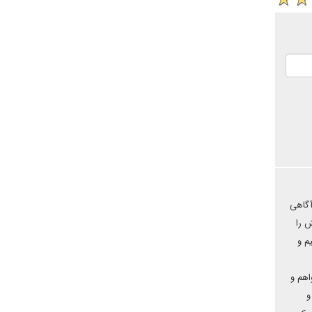
آگاهی
ش را
م و
اهم و
و