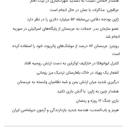
هشدار حماس نسبت به تشدید شهرک‌سازی در بیت‌ لحم
عراقچی: مذاکرات با عمان در حال انجام است
ژاپن بودجه دفاعی بی‌سابقه ۵۶ میلیارد دلاری را در نظر دارد
عضو سازمان بدر: حملات به عربستان از پایگاه‌های اسرائیلی در سوریه
انجام شد
رویترز: عربستان ۸۶ درصد از موشک‌های پاتریوت خود را استفاده کرده
است
کنترل ایوانوفکا در خارکیف اوکراین به دست ارتش روسیه افتاد
انفجار یک پهپاد در خاک بلغارستان نزدیک مرز رومانی
درگیری شدید میان ارتش یمن و شبه نظامیان وابسته به عربستان
هشدار چین به ژاپن: با آتش بازی نکنید
بازی جنگ ۱۲ روزه و رمضان
هرمز و باب‌المندب؛ هندسه جدید بازدارندگی و آزمون دیپلماسی ایران