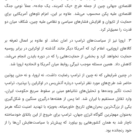
اقتصادی جهانی چین از جمله طرح «یک کمربند، یک جاده»، عملاً نوعی جنگ
اقتصادی علیه پکن محسوب می‌شد. علاوه بر این، اعزام ناوهای آمریکایی برای
حمایت از تایوان و افزایش فشارهای سیاسی و نظامی علیه چین، شکاف میان دو
قدرت را عمیق‌تر کرد.
۳. اروپا نیز از سیاست‌های ترامپ در امان نماند. او علاوه بر اعمال تعرفه بر
کالاهای اروپایی، اعلام کرد که آمریکا دیگر مانند گذشته از اوکراین در برابر روسیه
حمایت نخواهد کرد و بخشی از حمایت‌هایی را که در دوره بایدن انجام می‌شد،
کاهش داد. همین مسئله موجب تیرگی روابط میان آمریکا و اتحادیه اروپا شد.
در چنین شرایطی که نه چین از ترامپ رضایت داشت، نه اروپا، و نه حتی پوتین
حاضر شد طرح‌های مورد نظر ترامپ درباره آتش‌بس در اوکراین را بپذیرد، ترامپ
تحت تأثیر وعده‌ها و تحلیل‌های نتانیاهو مبنی بر سقوط سریع حکومت ایران،
وارد تقابل مستقیم با ایران شد. اما پس از هفته‌ها درگیری سنگین و شکل‌گیری
یکی از بزرگ‌ترین بحران‌های تاریخ خاورمیانه، به‌ویژه با تهدید امنیت تنگه هرمز
به‌عنوان مهم‌ترین گلوگاه انرژی جهان، ترامپ برای خروج از این باتلاق خودساخته
ناچار شد به همان کشورهایی رو بیاورد که پیش‌تر با سیاست‌هایش آن‌ها را از
خود رنجانده بود.