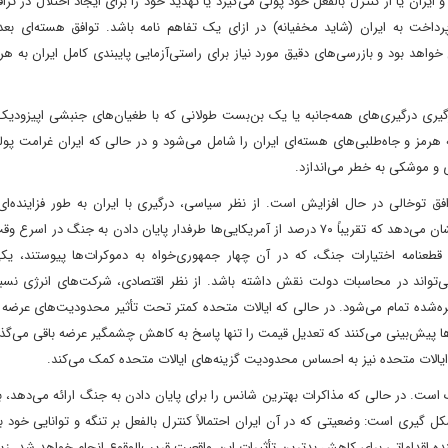
ران یا از کنترل بالفعل خود پولی می‌گیرد یا تهدید خود را برای ایجاد اختلال در ترا
اخت به ایران (شاید مخفیانه) در ازای یک تفاهم نامه باشد. توافق هسته‌ای بعدی 
واهد بود و بازرسی‌های دقیق مورد نیاز برای راستی‌آزمایی پایبندی کامل ایران به هر 
سرگیری درگیری‌های همه‌جانبه یا یک بن‌بست طولانی که با طغیان‌های جنبشی اپیزو
هرمز و جاه‌طلبی‌های هسته‌ای ایران را شامل می‌شود و در حالی که ایران غرامت پو
 و موشکی به خطر می‌اندازد.
 توخالی در حال افزایش است. از نظر سیاسی، درگیری با ایران به طور فزاینده‌ای
می‌شود، به‌طوری که نظرسنجی اخیر The Economist/YouGov نشان می‌دهد که تقریباً ۷۰ درصد از آمریکایی‌ها طرفدار پایان دادن به جن
قطعنامه اختیارات جنگ، که در آن چهار جمهوری‌خواه به دموکرات‌ها پیوستند، یکی
ی‌تواند در محاسبات دولت نقش داشته باشد. از نظر اقتصادی، شرکت‌های انرژی نس
ه‌شده تمام می‌شود. در حالی که ایالات متحده کمتر تحت تأثیر محدودیت‌های عرضه ا
یش‌بینی می‌کنند که تعدیل قیمت را تنها پاسخ به کاهش چشمگیر عرضه باقی می‌گذارد
یالات متحده نیز به احساس محدودیت گزینه‌های ایالات متحده کمک می‌کند.
 است. در حالی که مذاکرات بهترین شانس را برای پایان دادن به جنگ ارائه می‌دهد، 
ری است: وضعیتی که در آن ایران احتمالاً کنترل بالفعل بر تنگه و توانایی خود بر
ه اقداماتی برای کاهش بدترین تأثیرات این واقعیت قریب‌الوقوع انجام خواهد شد، زیر