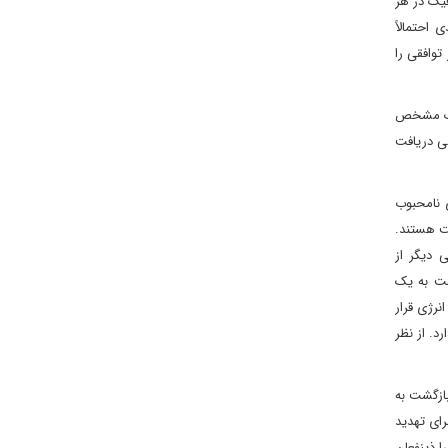
فیک در هر
احتمالاً
توافقی را
دیک مشخص
لی دریافت
 نامحبوب
گ در اسرع وقت هستند.
 دیگر از
بت به یک
نرژی قرار
. از نظر
بازگشت به
ای تهدید
ا ذینفعان