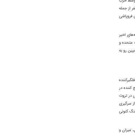
نان – جبهه دوم جنگ ایران – با رد مذاکرات برای تمدید آتش بس ۱۶ آوریل توسط حزب
 سه نفر از جمله
ظامی تهدیدی برای فروپاشی
نش در هفته‌های اخیر
ت متحده و
پین رو به
لگیرکننده
کننده در
ی در تروث
از سرگیری
و جنگ کنونی
 می‌توان تقسیم ‌کرد: (۱) جاه‌طلبی‌های هسته‌ای ایران، (۲) وضعیت تنگه هرمز، و (۳) زمان، میزان و