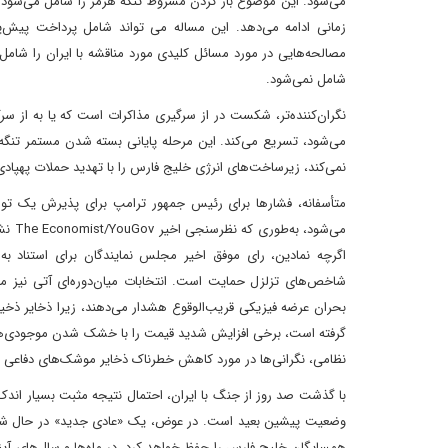
می‌شود. این موضوع باز کردن مشروط تنگه هرمز را شامل می‌شود و ای
زمانی ادامه می‌دهد. این مساله می تواند شامل پرداخت پیش‌پرد
مصالحه‌هایی در مورد مسائل کلیدی مورد مناقشه با ایران را شامل خ
شامل نمی‌شود.
نگران‌کننده‌تر، شکست در از سرگیری مذاکرات است که یا به از 
می‌شود، تسریع می‌کند. این مرحله پایانی بسته شدن مستمر تنگه 
نمی‌کند، زیرساخت‌های انرژی خلیج فارس را با تهدید حملات پهپادی
متأسفانه، فشارها برای رئیس جمهور ترامپ برای پذیرش یک توافق
اگرچه نمادین، رای موفق اخیر مجلس نمایندگان برای استناد به 
شاخص‌های تزلزل حمایت است. انتخابات میان‌دوره‌ای آتی نیز م
بحران عرضه فیزیکی قریب‌الوقوع هشدار می‌دهند، زیرا ذخایر ذخیر
گرفته است، برخی افزایش شدید قیمت را با خشک شدن موجودی‌ها پ
نظامی، نگرانی‌ها در مورد کاهش خطرناک ذخایر موشک‌های دفاعی ا
با گذشت صد روز از جنگ با ایران، احتمال نتیجه مثبت بسیار اندک
وضعیت پیشین بعید است. در عوض، یک «عادی جدید» در حال شکل گی
همسایگان خلیج فارس را حفظ خواهد کرد. در ماه‌ها و سال‌های آیند