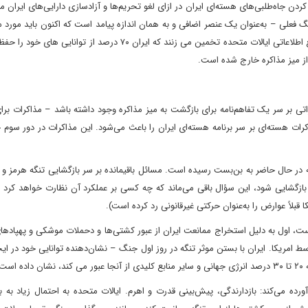
ردن جاه‌طلبی‌های هسته‌ای ایران در ازای لغو تحریم‌ها و آزادسازی دارایی‌های ایران مت
 فعلی – به‌عنوان یک عنصر اضافی و به همان اندازه پیامد است که اکنون باید مورد مذ
گیرد. سوالات در مورد توانمندی‌های موشکی بالستیک ایران – منابع اطلاعاتی ایالات متحده تخمین می زنند که ایران ۷۰ درصد 
از میز مذاکره خارج شده است.
راتی بر سر یک تفاهم‌نامه برای بازگشت به میز مذاکره وجود داشته باشد – مذاکرات بر
کرات هسته‌ای بر سر برنامه هسته‌ای ایران را باعث می‌شود. این مذاکرات در دور سوم 
امه در حال حاضر به بن‌بست رسیده است. مسائل باقیمانده بر سر بازگشایی تنگه هرمز 
 بازگشایی شود، این سؤال باقی می‌ماند که چه کسی بر عملکرد آن نظارت خواهد کرد و 
 قبلاً عوارض را به‌عنوان حرکتی غیرقانونی رد کرده است).
ت، اول به دلیل استخراج ممانعت ایران از عبور کشتی‌ها و دحملات موشکی و پهپاده
ط امریکا. ایران با بستن موثر تنگه در روز اول جنگ – نشان‌دهنده توانایی خود در ایج
ت.
ورده می‌کند: بازدارندگی، پیش‌بینی قدرت و اهرم. ایالات متحده به احتمال زیاد به 