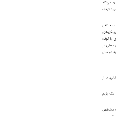
 متحده برای انتقال HEU به خارج از ایران را رد می‌کند
مورد توقف
 به حداقل
روتکل‌های
را کوتاه
 بحثی در
وز احتمالاً بعید است. برجام به دو سال
لی، یا از
 یک رژیم
 است مشخص