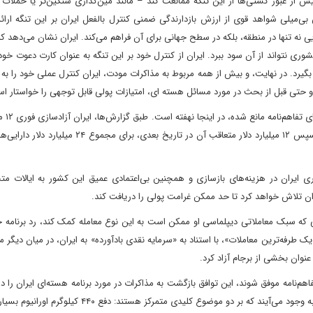
پیش از عبور کشتی‌ها از این تنگه ممانعت کند – مانند مین‌گذاری سنگین‌تر یا حملا
ی‌میلی شواهد قوی از ارزش بازدارندگی ضمنی کنترل بالفعل ایران بر این تنگه ارائ
یی نه تنها در منطقه، بلکه در سطح جهانی برای آن فراهم می‌کند. ایران نشان می‌دهد ک
ری نتواند از آن سود ببرد. ایران از کنترل خود بر این تنگه به عنوان کارت دعوت خود
 بگیرد. در نهایت، و بیش از همه مربوط به مذاکرات مودت، ایران کنترل عملی خود را به
 و حتی قبل از بحث در مورد مسائل هسته ای، امتیازات پولی قابل توجهی را خواستار ا
چالش پیش روی ایالات 
از دارایی‌های مسدود شده به عنوان بخشی از امضای تفاهم‌نامه و سپس ۱۲ میلیارد دلار متعاقب آن در تاریخ ب
احتمالاً از ترکیبی از برآوردهای ۲۷۰ میلیارد دلاری ایران در هزینه‌های بازسازی و همچنین بی‌اعتمادی عمیق این کشور به ایا
ران تلاش خواهد کرد تا حد ممکن غرامت پولی را دریافت کند.
 که سبک معاملاتی دیپلماسی او ممکن است به این نوع معامله کمک کند، رد برنامه ج
یک طرفه‌ترین معاملات»، با استناد به «سرمایه نقدی بادآورده» به ایران، در میان دیگر م
اهم‌نامه موفق شوند، این توافق بازگشت به مذاکرات در مورد برنامه هسته‌ای ایران را د
60 روزه آتش‌بس طولانی تسهیل می‌کند. در اینجا نیز چالش‌هایی به وجود می‌آیند که بر دو موضوع کلیدی متمرکز