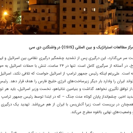
تراتژیک و بین المللی (CSIS) در واشنگتن دی سی
 سر می‌گذارد، این درگیری پس از تشدید چشمگیر درگیری نظامی بین اسرائیل و ایرا
محاصره دریایی کشتی‌های اسرائیلی توسط حوثی‌ها در دریای سرخ، در آستانه از سرگیری کامل است. تنها در ۲۴ ساعت، تنش ب
ته است. علی‌رغم اینکه رئیس جمهور ترامپ از اسرائیل خواست که تلافی نکند، اسرائیل مت
تواند ایران را وادارد بار دیگر زیرساخت‌های انرژی خلیج فارس را هدف قرار دهد. رئ
از توافق تأثیری نخواهد گذاشت و بنیامین نتانیاهو، نخست وزیر اسرائیل، باید هر توا
ن تشدید اخیر، چشم‌انداز پایان کوتاه مدت جنگ – که در ابتدا توسط رئیس جمهور ترامپ 
نان در بن‌بست است زیرا آتش‌بس با ایران از هم می‌پاشد. تهدید یک درگیری تم
و وضعیت‌های نهایی بالقوه مطرح می‌کند.