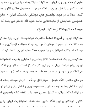
منبع غرامت پولی به ایران. مذاکرات طولانی‌مدت با ایران بر محدود ک
است. کنترل بالفعل ایران بر تنگه هرمز – محصول جانبی ناگوار جنگ
همچنین حمایتش از نیابت‌هایی مانند حزب الله، به‌نظر می رسد که 
عروسک ماتریوشکا از مذاکرات تودرتو
مذاکرات ایران و آمریکا اساساً مذاکرات تودرتوست. اول، باید مذاک
به مذاکرات. در صورت موفقیت‌آمیز بودن، تفاهم‌نامه ازسرگیری مذا
بود که آمریکا و اسرائیل در ۲۸ فوریه جنگ علیه ایران را آغاز کردند.
مذاکره برای یک تفاهم‌نامه: تلاش‌ها برای دستیابی به یک تفاهم‌ن
ایران برای غرامت پولی برای این کار متمرکز است. و اگر این تنگه
می‌تواند برای ناوبری یا سایر خدمات هزینه دریافت کند (دولت امریکا
در حال حاضر، تنگه هرمز – مرکز ثقل جنگ – در دو مرحله بسته اس
آن به کشتی‌ها، و دوم به دلیل محاصره دریایی کشتی‌رانی ایران توس
در ترافیک کشتیرانی – کنترل عملی خود را بر نقطه تنگه راهبردی که ۲۰ تا ۳۰ درصد انرژی جهانی و سایر منابع کلیدی از آنجا عبور می کند، نشان داده اس
کنترل دوفاکتو بر این تنگه اکنون سه هدف استراتژیک ایران را برآ