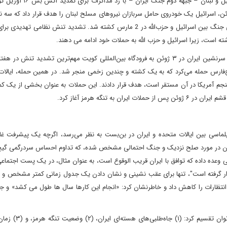
حملات اخیر اسرائیل در حالی انجام می شود که درگیری بین اسرائیل و لب
 شبه نظامیان تحت حمایت ایران در لبنان، تشدید شد. در ۶ ژوئن، اسرائیل یک خودروی حامل سربازان نیروهای مسلح لبنان را هدف قرار داد که
یک ژنرال لبنانی را کشتند. این مقام ارشد لبنانی از زمان از سرگیری جنگ بین اسرائیل و حزب‌الله در 2 مارس کشته شد. تشدید تنش ن
است، زیرا اسرائیل و حزب الله به حملات خود ادامه می دهند.
پیش از تشدید تنش میان ایران و اسرائیل، حمله هواپیمای بدون سرنشین ایران در ۳ ژوئن به فرودگاه بین‌المللی کویت مهم‌ترین تشدید ت
یج‌فارس حمله می‌کرد که به یک کشته و چندین زخمی منجر شد. در همین حمله، ایالا
پنجم آمریکا در آن مستقر است، هدف قرار دادند. این حملات به عنوان بخشی از یک کم
ه تنگه هرمز آغاز کرد.
لماسی بین ایالات متحده و ایران در بن‌بست به نظر می‌رسد، اگرچه یک پیشرفت غاف
ردان در مورد صلح نزدیک و جنگ احتمالی مشخص شده، که تداوم احساس سردرگمی گیج 
 وعده داده که توافق با ایران قریب الوقوع است، به عنوان مثال، در یک پست اجتماع
اکره قرار گرفته است"، تنها برای عقب نشینی و نشان دادن یک جدول زمانی کمتر مشخص و 
ئن، رئیس جمهوری امریکا انتظارات را کاهش داد و خاطرنشان کرد: «انجام این کارها سال ها طول می کشد» 
اختلاف‌های مهم ایالات متحده و ایران را بر سه موضوع اصلی