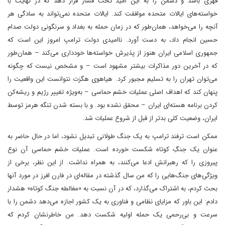
قهری باشد و دشمن را به این امید تحت فشار قرار دهد که در نهایت با
خواسته‌های ایالات متحده موافقت کند. ایالات متحده نمی‌تواند به سادگی هر
آنچه را می‌خواهد، همان‌طور که در زمان حمله به بغداد و سرنگونی دولت صدام
حسین انجام داد، به دست آورد. ناامیدی دولت ترامپ امروز این است که
جمهوری اسلامی ایران هنوز از پذیرش خواسته‌ها خودداری می‌کند – همان‌طور
که در آخرین دور مذاکرات بیشتر مشهود است – و مشخص نیست که چگونه
می‌توان تهران را به تسلیم مجبور کرد. هیاهوی هگزت نتوانست این واقعیت را
پنهان کند که اهداف اصلی عملیات خشم حماسی – به‌ویژه تغییر رژیم و ریشه‌کن
کردن برنامه هسته‌ای ایران – محقق نشده بود. و با بسته شدن تنگه هرمز توسط
ایران، وضعیت کلی بدتر از قبل از شروع عملیات شد.
ممکن است ترفند ترامپ به یک جنگ طولانی تبدیل نشود، اما در حال حاضر به
عنوان یک جنگِ کوتاه شکست خورده است. عملیات خشم حماسی آن نوع
پیروزی را که رهبرانش ادعا می‌کنند، به همراه نداشت. از این نظر، برخی از
ویژگی‌های جنگ‌هایی را که من سال گذشته در مقاله‌ای در فارن افرز در مورد آنها
بحث کردم، به اشتراک می‌گذارد، که در آن نسبت به «مغالطه جنگ کوتاه» هشدار
دادم: این باور که مزایای نظامی و فناوری به یک کشور اجازه می‌دهد دشمن را با
سرعت و بی‌رحمی یک حمله اولیه شکست دهد. من خاطرنشان کردم که