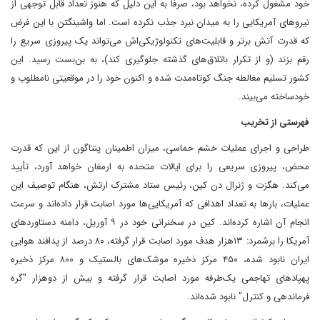
خود مشغول کرده، نخواهد بود، صرفاً به این دلیل که هنوز تعداد قابل توجهی از
نیروهای آمریکایی را به میدان نبرد جذب نکرده است. اما واشینگتن با این فرض
که قدرت آتش برتر و قابلیت‌های تکنولوژیکی‌اش می‌تواند یک پیروزی سریع را
رقم بزند (و از تکرار باتلاق‌های گذشته جلوگیری کند)، به بن‌بست رسید. این
کشور تسلیم مغالطه جنگ کوتاه‌مدت شده و اکنون خود را در موقعیتی نامطلوب و
خودساخته می‌بیند.
فهرستی از تخریب
طراحی و اجرای عملیات خشم حماسی، میزان اطمینان پنتاگون از این که قدرت
محض، پیروزی سریعی را برای ایالات متحده به ارمغان خواهد آورد، تأیید
می‌کند. هگزت و ژنرال دن کین، رئیس ستاد مشترک ارتش، هنگام توصیف این
عملیات، بارها به تعداد اهدافی که آمریکایی‌ها مورد اصابت قرار داده‌اند و سرعت
انجام آن اشاره کرده‌اند. کین در سخنرانی خود در ۹ آوریل، دامنه دستاوردهای
آمریکا را برشمرد: ۱۳هزار هدف مورد اصابت قرار گرفته، ۸۰ درصد از پدافند هوایی
ایران نابود شده، ۴۵۰ مرکز ذخیره موشک‌های بالستیک و ۸۰۰ مرکز ذخیره
پهپادهای تهاجمی یک‌طرفه مورد اصابت قرار گرفته و بیش از دوهزار "گره
فرماندهی و کنترل" نابود شده‌اند.