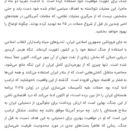
جنگ برای تقویت موقعیت خود استفاده کرده است. با گذشت تقریباً دو ماه از
ماجرا، این عملیات نتوانسته به اهداف سیاسی اعلام شده خود دست یابد و حتی
مشخص نیست که از سرگیری عملیات نظامی، که مقامات آمریکایی در هفته‌های
اخیر چندین بار قبل از شروع حملات در ۲۵ مه تهدید کرده بودند، چگونه اوضاع را
بهبود خواهد بخشید.
به جای فروپاشی جمهوری اسلامی ایران، تندروهای سپاه پاسداران انقلاب اسلامی
با استفاده از جنگ تسلط خود را بر کشور، تقویت کرده‌اند. تنگه هرمز، کریدور
دریایی حیاتی که بخش زیادی از نفت جهان از آن عبور می‌کند، اکنون عملاً بسته
شده است. تنها چیزی که از بهره‌برداری کامل ایران از این تنگه مانع می‌شود،
محاصره متقابل کشتی‌هایی است که از بنادر ایران استفاده می‌کنند و همه این‌ها
به فشار بر اقتصاد جهانی افزوده است. گذشته از این واقعیت ناخوشایند که ترامپ
ادعا کرده بود حملات علیه تأسیسات غنی‌سازی ایران در ژوئن ۲۰۲۵ برنامه
هسته‌ای ایران را «از بین برده است»، او اکنون ادعا می‌کند که درد اقتصادی ناشی
از این جنگ، بهایی است که ارزش پرداخت برای جلوگیری از دستیابی ایران به
سلاح هسته‌ای را دارد. چه مردم آمریکا موافق باشند چه نباشند، مشکل ترامپ
این است که او در موقعیت بهتری برای دستیابی به این هدف نسبت به قبل از
جنگ، زمانی که ظاهراً بحث‌های جدی در مورد محدودیت ظرفیت غنی‌سازی