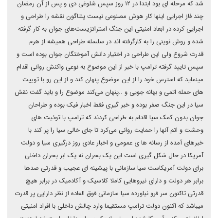
شد که مرحله ای بود ابتدا در ۱۲ روز سپس شلوغی دی و پس از آن رمضان
چند فاز اجرایی اینها کار هوش مصنوعی نیست پنتاگون نقشه را طراحی و
اجرایی کرده در ابعاد امنیتی این جنگ استراتژیست‌های جوان به کار گرفته
شده و روش نوینی را به کارگرفته اند در سلسله طراحی همیشه از هرم
قدرت شروع ولی این طراحی در اختیار دانش آموختگان جوان بوده است و
سپس تایید گرفته ترامپ با خبر از این موضوع به نوعی واکنش روانی اقدام
مینماید که استرس خود را از این موضوع پنهان کند و از این رو با توییت
های حمله اتمی و بهانه جویی و ..پنهان می‌کند موضوع را و باید گفت نقش
سیا در این جنگ صفر بوده و خبر گیری فقط اخبار فیک بوده و طراحان
جوان بدون کمک سیا اقدام به طراحی کردند که ترامپ با توئیت های
وحشت و اتم آنها را حمایت روانی می‌کرد تا جای خالی سیا را پر کند با
خبرهای آمده از رسانه ها ی عمومی و اخبار عادی روز درگیری سیا و دولت
آمریکا در حال شکل گیری است این یک بحران نه یک ابر بحران داخلی
برای دولت آمریکاست سیا سازمانی با پیشینه ای عجیب و قدرتی صدها
برابر هر دولت و دارای نیروهایی کاملا کلاسیک و آکادمیک در برابر هیچ
قدرتی تاکنون سر فرو نیاورده سیا سازمانی فوق العاده از نظر دارایی پر قدرت
میباشد که اکنون دولت ترامپ مستقیما وارد چالش داخلی با افراد امنیتی