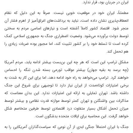
ایران در جریان بود، قرار ندارد.
مطمئناً، ایران خود در موقعیت خوبی نیست. صرفاً به این دلیل که نظام
انعطاف‌پذیری نشان داده است، نباید به برداشت‌های اغراق‌آمیز از اهرم فشار آن
منجر شود. اقتصاد کشور کاملاً آشفته است و نیازهای اساسی مردم به سختی
توسط دولت برآورده می‌شود. وضعیت اضطراری جنگ به جمهوری اسلامی کمک
کرده است تا تسلط خود را بر کشور تثبیت کند، اما مجبور بوده ضربات زیادی را
هم تحمل کند.
مشکل ترامپ این است که هر چه این بن‌بست بیشتر ادامه یابد، مردم آمریکا
(چه برسد به بقیه جهان) بیشتر عواقب تورمی بسته شدن تنگه را احساس
خواهند کرد. ترامپ می‌خواهد به راه خود ادامه دهد، اما برای این کار به شدت به
برخی امتیازات کوتاه‌مدت از ایران نیاز دارد تا توجیهی برای شروع این جنگ
داشته باشد. تهران تمایلی به ارائه این امتیازات ندارد. این بدان معناست که
مذاکرات بین واشنگتن و تهران کمتر توسط موازنه قدرت نظامی و بیشتر توسط
میزان تحمل اَشکال بسیار متفاوت درد اقتصادی توسط طرفین متخاصم شکل
خواهد گرفت. این محاسبه برای ایالات متحده بدشگون است.
جنگ با ایران احتمالاً جنگی ابدی از آن نوعی که سیاست‌گذاران آمریکایی را به