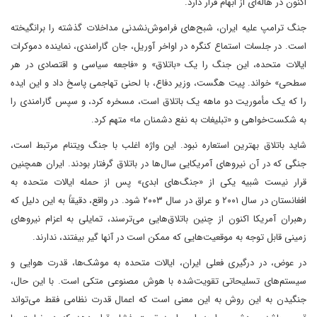
اکنون در هاله‌ای از ابهام قرار دارد.
جنگ ترامپ علیه ایران، شبح‌های فراموش‌نشدنی مداخلات گذشته را برانگیخته
است. در جلسات استماع کنگره در اواخر آوریل، جان گارامندی، نماینده دموکرات
ایالات متحده، این جنگ را یک «باتلاق» و «فاجعه سیاسی و اقتصادی در هر
سطحی» خواند. پیت هگست، وزیر دفاع، با لحنی تهاجمی پاسخ داد و این ایده
را که یک مأموریت دو ماهه یک باتلاق است، مسخره کرد، و سپس گارامندی را
به شکست‌خواهی و «تبلیغات به نفع دشمنان ما» متهم کرد.
شاید باتلاق بهترین استعاره نبود. این واژه اغلب با جنگ ویتنام مرتبط است،
جنگی که در آن نیروهای آمریکایی سال‌ها در باتلاق گرفتار بودند. ایران همچنین
قرار نیست شبیه یکی از «جنگ‌های ابدی» پس از حمله ایالات متحده به
افغانستان در سال ۲۰۰۱ و عراق در سال ۲۰۰۳ شود. در واقع، دقیقاً به این دلیل که
رهبران آمریکا اکنون از چنین باتلاق‌هایی می‌ترسند، تمایلی به اعزام نیروهای
زمینی قابل توجه به موقعیت‌هایی که ممکن است در آنها گیر بیفتند، ندارند.
در عوض، در درگیری فعلی ایران، ایالات متحده به موشک‌ها، قدرت هوایی و
سیستم‌های تسلیحاتی تقویت‌شده با هوش مصنوعی متکی است. با این حال،
جنگیدن به این روش به این معنی است که اعمال قدرت نظامی فقط می‌تواند