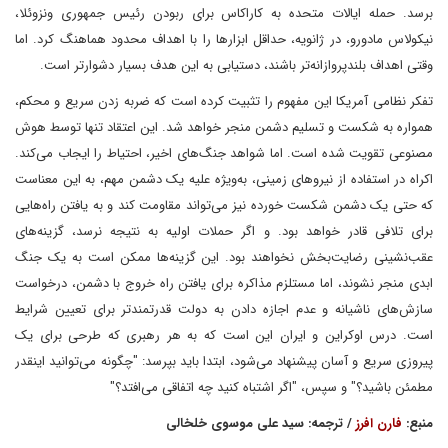
برسد. حمله ایالات متحده به کاراکاس برای ربودن رئیس جمهوری ونزوئلا،
نیکولاس مادورو، در ژانویه، حداقل ابزارها را با اهداف محدود هماهنگ کرد. اما
وقتی اهداف بلندپروازانه‌تر باشند، دستیابی به این هدف بسیار دشوارتر است.
تفکر نظامی آمریکا این مفهوم را تثبیت کرده است که ضربه زدن سریع و محکم،
همواره به شکست و تسلیم دشمن منجر خواهد شد. این اعتقاد تنها توسط هوش
مصنوعی تقویت شده است. اما شواهد جنگ‌های اخیر، احتیاط را ایجاب می‌کند.
اکراه در استفاده از نیروهای زمینی، به‌ویژه علیه یک دشمن مهم، به این معناست
که حتی یک دشمن شکست خورده نیز می‌تواند مقاومت کند و به یافتن راه‌هایی
برای تلافی قادر خواهد بود. و اگر حملات اولیه به نتیجه نرسد، گزینه‌های
عقب‌نشینی رضایت‌بخش نخواهند بود. این گزینه‌ها ممکن است به یک جنگ
ابدی منجر نشوند، اما مستلزم مذاکره برای یافتن راه خروج با دشمن، درخواست
سازش‌های ناشیانه و عدم اجازه دادن به دولت قدرتمندتر برای تعیین شرایط
است. درس اوکراین و ایران این است که به هر رهبری که طرحی برای یک
پیروزی سریع و آسان پیشنهاد می‌شود، ابتدا باید بپرسد: "چگونه می‌توانید اینقدر
مطمئن باشید؟" و سپس، "اگر اشتباه کنید چه اتفاقی می‌افتد؟"
منبع:
فارن افرز
/ ترجمه: سید علی موسوی خلخالی