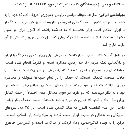
– ۲۰۲۴» و یکی از نویسندگان کتاب «نظرات در مورد Substack آزاد شد»
دیپلماسی ایرانی:
سال‌ها، دونالد ترامپ، رئیس جمهوری آمریکا، اسلاف خود را به
خاطر فرو بردن کشور در «جنگ‌های ابدی» در خاورمیانه سرزنش می‌کرد. جنگ او
با ایران ممکن است برای همیشه ادامه نداشته باشد، اما اکنون برای او بسیار
دشوار است که ایالات متحده را از درگیری‌ای که دلیل خوبی برای پشیمانی از آن
دارد، خارج کند.
در طول آخر هفته، ترامپ اصرار داشت که توافق برای پایان دادن به جنگ با ایران
و بازگشایی تنگه هرمز «تا حد زیادی مذاکره شده» و تقریباً انجام شده است.
مقامات ایرانی همچنین اظهار داشتند که به توافق بر سر یادداشت تفاهمی با
ایالات متحده نزدیک شده‌اند که جنگ را در تمام جبهه‌ها متوقف و محاصره
دریایی ایالات متحده را لغو می‌کند. با این حال، مفاد این توافق جدید نامشخص
بود و به نظر می‌رسید که دو طرف در مورد مسائل مهم، احتمالاً از جمله تمایل
ایران برای دادن امتیازات فوری در مورد برنامه هسته‌ای خود، اختلاف نظر زیادی
دارند. این عدم قطعیت اکنون به شک تبدیل شده است. در ۲۵ مه، نیروهای
آمریکایی به اهدافی در جنوب ایران حمله کردند و سپاه پاسداران انقلاب اسلامی
ایران را به وعده تلافی‌جویی وادار کردند، و مذاکرات آینده و آتش‌بس ظاهری