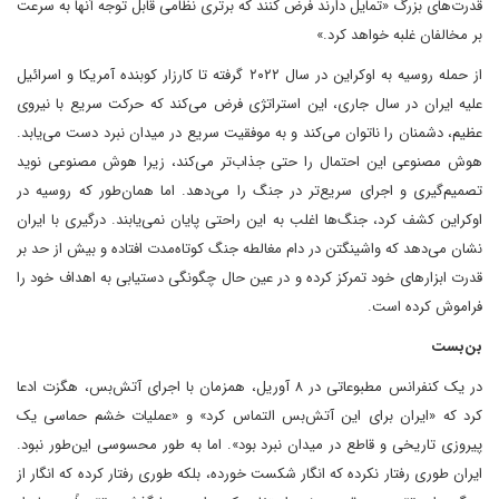
قدرت‌های بزرگ «تمایل دارند فرض کنند که برتری نظامی قابل توجه آنها به سرعت
بر مخالفان غلبه خواهد کرد.»
از حمله روسیه به اوکراین در سال ۲۰۲۲ گرفته تا کارزار کوبنده آمریکا و اسرائیل
علیه ایران در سال جاری، این استراتژی فرض می‌کند که حرکت سریع با نیروی
عظیم، دشمنان را ناتوان می‌کند و به موفقیت سریع در میدان نبرد دست می‌یابد.
هوش مصنوعی این احتمال را حتی جذاب‌تر می‌کند، زیرا هوش مصنوعی نوید
تصمیم‌گیری و اجرای سریع‌تر در جنگ را می‌دهد. اما همان‌طور که روسیه در
اوکراین کشف کرد، جنگ‌ها اغلب به این راحتی پایان نمی‌یابند. درگیری با ایران
نشان می‌دهد که واشینگتن در دام مغالطه جنگ کوتاه‌مدت افتاده و بیش از حد بر
قدرت ابزارهای خود تمرکز کرده و در عین حال چگونگی دستیابی به اهداف خود را
فراموش کرده است.
بن‌بست
در یک کنفرانس مطبوعاتی در ۸ آوریل، همزمان با اجرای آتش‌بس، هگزت ادعا
کرد که «ایران برای این آتش‌بس التماس کرد» و «عملیات خشم حماسی یک
پیروزی تاریخی و قاطع در میدان نبرد بود». اما به طور محسوسی این‌طور نبود.
ایران طوری رفتار نکرده که انگار شکست خورده، بلکه طوری رفتار کرده که انگار از