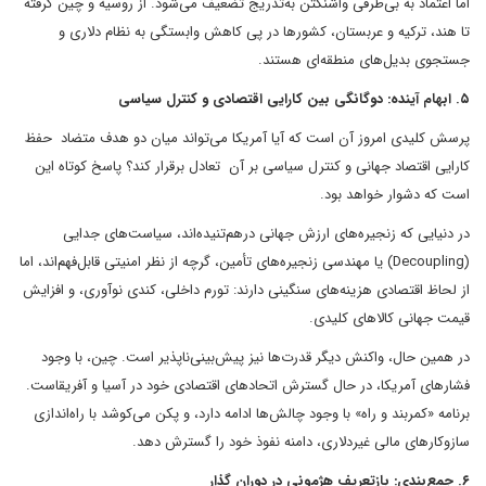
اما اعتماد به بی‌طرفی واشنگتن به‌تدریج تضعیف می‌شود. از روسیه و چین گرفته
تا هند، ترکیه و عربستان، کشورها در پی کاهش وابستگی به نظام دلاری و
جستجوی بدیل‌های منطقه‌ای هستند.
۵. ابهام آینده: دوگانگی بین کارایی اقتصادی و کنترل سیاسی
پرسش کلیدی امروز آن است که آیا آمریکا می‌تواند میان دو هدف متضاد حفظ
کارایی اقتصاد جهانی و کنترل سیاسی بر آن تعادل برقرار کند؟ پاسخ کوتاه این
است که دشوار خواهد بود.
در دنیایی که زنجیره‌های ارزش جهانی درهم‌تنیده‌اند، سیاست‌های جدایی
(Decoupling) یا مهندسی زنجیره‌های تأمین، گرچه از نظر امنیتی قابل‌فهم‌اند، اما
از لحاظ اقتصادی هزینه‌های سنگینی دارند: تورم داخلی، کندی نوآوری، و افزایش
قیمت جهانی کالاهای کلیدی.
در همین حال، واکنش دیگر قدرت‌ها نیز پیش‌بینی‌ناپذیر است. چین، با وجود
فشارهای آمریکا، در حال گسترش اتحادهای اقتصادی خود در آسیا و آفریقاست.
برنامه «کمربند و راه» با وجود چالش‌ها ادامه دارد، و پکن می‌کوشد با راه‌اندازی
سازوکارهای مالی غیردلاری، دامنه نفوذ خود را گسترش دهد.
۶. جمع‌بندی: بازتعریف هژمونی در دوران گذار