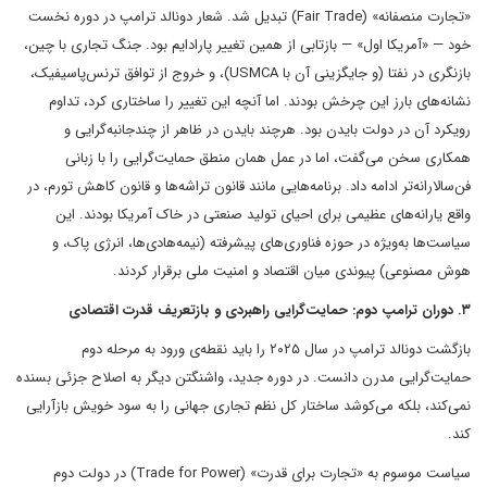
«تجارت منصفانه» (Fair Trade) تبدیل شد. شعار دونالد ترامپ در دوره نخست
خود — «آمریکا اول» — بازتابی از همین تغییر پارادایم بود. جنگ تجاری با چین،
بازنگری در نفتا (و جایگزینی آن با USMCA)، و خروج از توافق ترنس‌پاسیفیک،
نشانه‌های بارز این چرخش بودند. اما آنچه این تغییر را ساختاری کرد، تداوم
رویکرد آن در دولت بایدن بود. هرچند بایدن در ظاهر از چندجانبه‌گرایی و
همکاری سخن می‌گفت، اما در عمل همان منطق حمایت‌گرایی را با زبانی
فن‌سالارانه‌تر ادامه داد. برنامه‌هایی مانند قانون تراشه‌ها و قانون کاهش تورم، در
واقع یارانه‌های عظیمی برای احیای تولید صنعتی در خاک آمریکا بودند. این
سیاست‌ها به‌ویژه در حوزه فناوری‌های پیشرفته (نیمه‌هادی‌ها، انرژی پاک، و
هوش مصنوعی) پیوندی میان اقتصاد و امنیت ملی برقرار کردند.
۳. دوران ترامپ دوم: حمایت‌گرایی راهبردی و بازتعریف قدرت اقتصادی
بازگشت دونالد ترامپ در سال ۲۰۲۵ را باید نقطه‌ی ورود به مرحله دوم
حمایت‌گرایی مدرن دانست. در دوره جدید، واشنگتن دیگر به اصلاح جزئی بسنده
نمی‌کند، بلکه می‌کوشد ساختار کل نظم تجاری جهانی را به سود خویش بازآرایی
کند.
سیاست موسوم به «تجارت برای قدرت» (Trade for Power) در دولت دوم