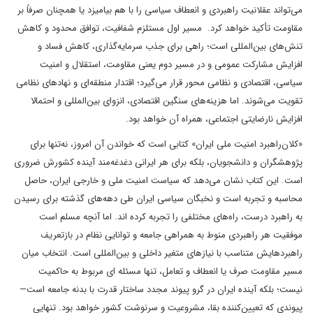
می‌تواند عقلانیت راهبردی و انعطاف سیاسی را با هم بیامیزد یا همچنان صرفاً بر
مقاومت تأکید خواهد کرد. مسیر اول مستلزم شفافیت، توافق محدود و کاهش
تنش‌های بین‌المللی است؛ راهی برای جذب سرمایه‌گذاری، کاهش فساد و
افزایش مشارکت عمومی و در مسیر دوم یعنی مقاومت، استقلال و امنیت
سیاسی، اقتصادی و نظامی محور قرار می‌گیرد؛ اقتدار منطقه‌ای و نهادهای نظامی
تقویت می‌شوند. اما هزینه‌های سنگین اقتصادی، انزوای بین‌المللی و احتمالا
افزایش نارضایتی اجتماعی، همراه آن خواهد بود.
«کلان‌راهبرد امنیت ملی ایران» کتابی است که خواندن آن امروز، نه‌تنها برای
پژوهشگران و دانشجویان، بلکه برای هر ایرانی دغدغه‌مند آینده کشورش ضروری
است. این کتاب نشان می‌دهد که سیاست امنیت ملی و خارجی ایران، حاصل
محاسبه و تجربه است و نخبگان سیاسی ایران طی دهه‌های گذشته برای رسیدن
به راهبرد درست، راه‌‌های مختلفی را تجربه کرده اند. اما آنچه مسلم است
موفقیت هر راهبردی منوط به همراهی جامعه و توانایی نظام در بازتعریف
راهبردهایش متناسب با نیازهای متغیر داخلی و بین‌المللی است. انتخاب میان
مسیر مقاومت صرف یا انعطاف و تعامل، تنها مسئله ای مربوط به حاکمیت
نیست؛ بلکه آینده ایران در گرو پیوند مجدد ساختار قدرت با بدنه جامعه است—
پیوندی که تعیین‌کننده بقا، مشروعیت و سرنوشت کشور خواهد بود. تنهایی