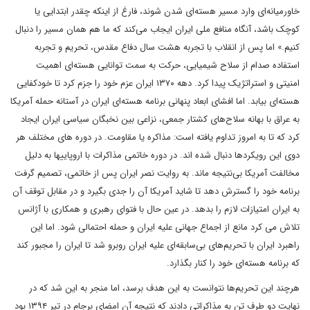
خاورمیانه‌ای وارد مسیر هسته‌ای شدن شوند، فارغ از اینکه چقدر ابتدایی یا
کوچک باشد، آنگاه منافع ملی ایران ایجاب می‌کند که ما هم همان مسیر را دنبال
کنیم.» اما پس از انقلاب با تجربه هشت سال دفاع مقدس، تحریم و تجربه
استفاده صدام از سلاح شیمیایی، حرکت به سمت توانایی هسته‌ای اهمیت
امنیتی و استراتژیک پیدا کرد. دهه ۱۳۷۰ ایران عزم خود را جزم کرد تا خودکفایی
هسته‌ای بیابد. اما افشای ابعاد پنهانی برنامه هسته‌ای ایران در آستانه حمله آمریکا
به عراق با بهانه سلاح‌‌های کشتار جمعی، نزاعی بین نخبگان سیاسی ایران ایجاد
کرد که تا به امروز تداوم یافته است: مذاکره یا مقاومت. در دوره های مختلف هر
دوی این رویکردها دنبال شده اند. در دوره خاتمی مذاکرات با اروپاییها به دلیل
مخالفت آمریکا بی‌نتیجه ماند. به روایت نصر ایران پس از خاتمی، تصمیم گرفت
برنامه خود را گسترش دهد تا شاید آمریکا آن را جدی بگیرد و در مقابل توقف آن
به ایران امتیازات لازم را بدهد. در عین حال با فتوای رهبری و همکاری با آژانس
تلاش می کرد مانع از اجماع جهانی علیه ایران و حمله احتمالی شود. اما این
راهبرد ایران با تحریم‌‌های بی‌سابقه‌ای علیه ایران روبرو شد تا ایران را مجبور کند
که برنامه هسته‌‌ای خود را کنار بگذارد.
هرچند این تحریم‌‌ها نتوانست به این هدف برسد،‌ اما منجر به این شد که در
نهایت دو طرف تن به مذاکراتی دادند که نتیجه آن امضای برجام در تیر ۱۳۹۴ بود