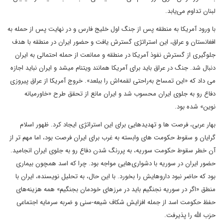
لبنان تداوم می‌یابد.
با ورود آمریکا به منطقه پس از جنگ اول خلیج فارس و در نهایت پس از حمله به
افغانستان و عراق، این استراتژی گسترش یافت و حضور ایران در منطقه با هدف
جلوگیری از گسترش نفوذ آمریکا در منطقه و ممانعت از حمله احتمالی به ایران
دنبال شد. جنگ در عراق باید برای آمریکا همانند ویتنام میشد و ایران نباید اجازه
می داد که «این تمساح به‌راحتی لقمه‌اش را ببلعد». خروج آمریکا از عراق پیروزی
دفاع رو به جلوی ایران محسوب شد و ایران مانع از تحقق طرح «خاورمیانه
نوین» شده بود.
بهار عربی، فرصت ها و تهدیدهایی برای این استراتژی ایجاد کرد. ظهور اسلام
گرایان و سقوط حکومت های وابسته به غرب برای ایران فرصت بود، اما مهم تر از
آن خطر سقوط حکومت سوریه، به پررنگ شدن دفاع رو به جلوی ایران انجامید.
حضور ایران در سوریه با دشواری‌هایی مواجه بود. چرا که اسد همچون بیماری
بود که حاضر نبود داروهایش را بخورد. با این حال، به تحلیل نویسنده، ایران با
منطق «اگر در سوریه نجنگیم باید در مرزهای خودمان بجنگیم» همه هزینه‌های
حفظ حکومت اسد از جمله افزایش شکاف شیعه-سنی و ضربه سرمایه اجتماعی
حزب الله را پذیرفت.