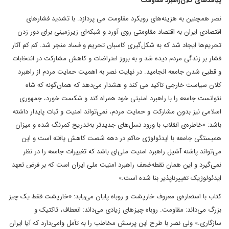
پیامدهای کلان‌راهبرد مقاومت
نصر همچنین به هزینه‌های رویکرد مقاومت می پردازد. با تشدید فشارهای
اقتصادی ایران به اقتصاد مقاومتی روی آورد و شبکه‌ای زیرزمینی برای دور زدن
تحریم‌ها ایجاد شد که به شکل‌گیری کاسبان تحریم و فساد منجر شد. کم کم آثار
فشار بر زندگی مردم دیده شد و به بروز اعتراضات و کاهش مشارکت در انتخابات
و قطبی شدن جامعه انجامید. در نهایت نصر به اهمیت حمایت مردم از راهبرد
کلان سیاست خارجی تاکید می کند و هشدار می‌دهد که همان‌گونه که شاه
نتوانست جامعه را با راهبرد امنیتی خود همراه کند و شکست خورد، جمهوری
اسلامی نیز بدون مشارکت و حمایت مردم، نمی‌تواند امنیت و ثبات پایدار داشته
باشد: «خاطره‌ی انقلاب با ورود نسل‌های جدید‌تر به‌تدریج کمرنگ شده و میزان
همبستگی جامعه با ایدئولوژی حاکم در دهه شصت کاهش یافته است و این
می‌تواند پاشنه آشیل راهبرد امنیت ملی‌ای باشد که تغییرات جامعه را در نظر
نمی‌گیرد و این همان نقطه‌ضعف راهبرد امنیت ملی ایران است که بر فرض تعهد
ایدئولوژیک تغییرناپذیر بنا شده است.»
کتاب با استعاره‌ی معروف خارپشت و روباه پایان می‌یابد: «خارپشت فقط یک چیز
بزرگ می‌داند: مقاومت. روباه چیزهای زیادی می‌داند: انعطاف، تاکتیک و
سازگاری.» ولی نصر با طرح این پرسش مخاطب را به تأمل وا‌می‌دارد که آیا ایران