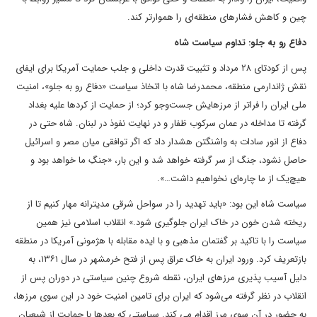
چین و کاهش فشارهای منطقه‌ای را هموارتر کند.
دفاع رو به جلو: تداوم سیاست شاه
پس از کودتای ۲۸ مرداد و تثبیت قدرت داخلی و جلب حمایت آمریکا برای ایفای
نقش ژاندارمی منطقه، محمدرضا شاه با اتخاذ سیاست «دفاع رو به جلو»، امنیت
ملی ایران را فراتر از مرزهایش جست‌وجو کرد؛ از حمایت از کردها علیه بغداد
گرفته تا مداخله در عمان سرکوب ظفار و در نهایت نفوذ در لبنان. شاه حتی در
دفاع از انور سادات به واشنگتن هشدار داد که اگر توافقی میان مصر و اسرائیل
حاصل نشود، جنگ از سر گرفته خواهد شد و این بار، «جنگِ ما خواهد بود و
هیچ‌یک از ما چاره‌ای نخواهیم داشت…».
سیاست شاه این بود:‌ «باید تهدید را در سواحل شرقی مدیترانه مهار کنیم تا از
ریخته شدن خون در خاک ایران جلوگیری شود.» انقلاب اسلامی نیز همین
سیاست را با تاکید بر گفتمان مذهبی و با ایده مقابله با هژمونی آمریکا در منطقه
بازتعریف کرد. ورود ایران به خاک عراق پس از فتح خرمشهر در سال ۱۳۶۱، به
دلیل آسیب پذیری مرزهای ایران،‌ نقطه شروع چنین سیاستی در دوران پس از
انقلاب در نظر گرفته می‌شود که ایران برای تامین امنیت خود در این سوی مرزها،‌
به حضور در آن سوی مرز اقدام می کند. سیاستی که بعدها با حمایت از شیعیان