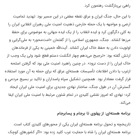
راهی بی‌‌بازگشت رهنمون کرد.
با این حال،‌ جنگ ایران و عراق نقطه عطفی در این مسیر بود: تهدید تمامیت
ارضی و مواجهه با یک حمله خارجی ذهنیت امنیت ملی رهبران انقلابی ایران را
به کلی دگرگون کرد و ایده انقلاب را از یک ایده جهانی به موضوعی برای حفظ
مرزها کشاند. جنگ، جمهوری اسلامی را از گفتمان «امت‌محور» به ملی‌گرایی و
اولویت دادن به حفظ خاک ایران کشاند. آیت‌الله خمینی به یکی از فرماندهان
ارتش گفته بود: «ترجیح می‌دهم چهار انگشت دستم قطع شود ولی یک وجب از
خاک ایران را از دست نرود». در چنین راهبرد امنیت ملی بود که گرفتن اسلحه
ازغرب یا دادن اطلاعات تأسیسات هسته‌ای عراق که برای حمله به آن مورد استفاده
قرار گرفت معنادار بود. همچنین تشکیل سپاه پاسداران و تاکید بر بسیج مردمی و
گسترش آن در طول جنگ، ساختار نهادی جدیدی برای امنیت ملی ایران ایجاد
کرد؛ نهادی که امروز نقشی کلیدی در تمام شئون مرتبط با امنیت ملی ایران ایفا
می‌کند.
برنامه هسته‌ای: از پهلوی تا برجام و پسابرجام
تاریخچه و تحول برنامه هسته‌ای ایران یکی از محورهای کلیدی کتاب است.
برنامه هسته‌ای ایران را شاه با حمایت غرب کلید زده بود: «اگر کشورهای کوچک