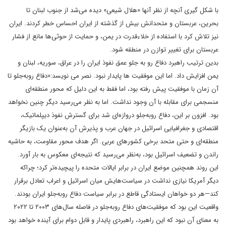
با شکل گیری آنچه از نظر آنها «هلال شیعی» دیده می‌شد از جنوب لبنان تا
بحرین، عربستان و متحدانش بیش از گذشته از ایران احساس خطر کردند. ایران
نیز تلاش کرد با استفاده از خلاء‌قدرت در یمن،‌ و حمایت از حوثی‌ها مانع از فشار
عربستان برای تغییر توازن در منطقه شود.
بدین ترتیب راهبرد دفاع رو به جلو عمق نفوذ ایران را در عراق، سوریه، لبنان و
یمن افزایش داد. اما این موفقیت ها پایدار نبود. نصر می نویسد:‌«دفاع روبه‌جلو تا
آن زمان با موفقیت پیش رفته بود، اما فقط به این دلیل که محور منطقه‌ای
منسجمی برای مقابله با آن وجود نداشت. اما به نظر می‌رسید دیگر چنین نخواهد
بود. افزون بر این، دفاع روبه‌جلو دروازه‌ای شد برای گسترش نفوذ دیپلماتیک،
اقتصادی و جغرافیایی اسرائیل در جهان عرب و پذیرش آن به‌عنوان یک بازیگر
منطقه‌ای و حتی متحد برخی کشورهای عربی. اگر هدف محور مقاومت، به حاشیه
راندن و تضعیف اسرائیل بود، به‌نظر می‌رسید که نتیجه‌ای معکوس به بار آورد.
این روند همچنین موضع ایران در برابر ایالات متحده را پیچیده‌تر کرد؛ چراکه
دیگر آمریکا نیازی نداشت در سیاست‌هایش میان اسرائیل و اعراب تعادل برقرار
کند—هر دو خواهان ایستادگی قاطع در برابر سیاست دفاع روبه‌جلو ایران بودند.
واقعیت این بود که موفقیت‌های دفاع روبه‌جلو در فاصله سال‌های ۲۰۰۳ تا ۲۰۲۲
به معنای آن نبود که این راهبرد، راهبردی پایدار و قابل دوام برای آینده خواهد بود