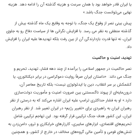
یا ایران قادر خواهد بود با همان سرعت و هزینه گذشته آن را ادامه دهد. هزینه
نهایی می‌توانست جنگ باشد.»
پیش بینی نصر از وقوع یک جنگ، با توجه به وقایع یک ماه گذشته بیش از
گذشته منطقی به نظر می رسد. با افزایش نگرانی ها از سیاست دفاع رو به جلوی
ایران، نه تنها قدرت بازدارندگی آن از بین رفت بلکه تهدیدها علیه ایران را افزایش
داد.
تهدید، ‌امنیت و حاکمیت
نصر حاکمیت در جمهور اسلامی را برآمده از چند دهه فشار، ‌تهدید، تحریم و
جنگ می داند: «داستان ایران صرفاً روایت دموکراسی در برابر دیکتاتوری، یا
کشمکش بر سر انقلاب، دین یا ایدئولوژی نیست؛ بلکه تاریخ معاصر آن،
درون‌مایه‌ای از پیوند ناگسستنی بین ضرورت امنیت و مأموریت دولت‌سازی
دارد.» او به فشار حداکثری ترامپ علیه ایران اشاره می‌‌کند که به درستی از نظر
رهبران ایران به راهبردی برای «تغییر رژیم» در ایران تعبیر شد. از نظر رهبران
ایران، ‌این کشور هدف جنگ ترکیبی قرار گرفته بود. این تهاجم ترکیبی شامل
تحریم‌های اقتصادی، ابزارهای سایبری، کارزارهای خرابکاری و ترور، دامن‌زدن به
تنش‌های قومی و تأمین مالی گروه‌های مخالف در خارج از کشور، و همچنین