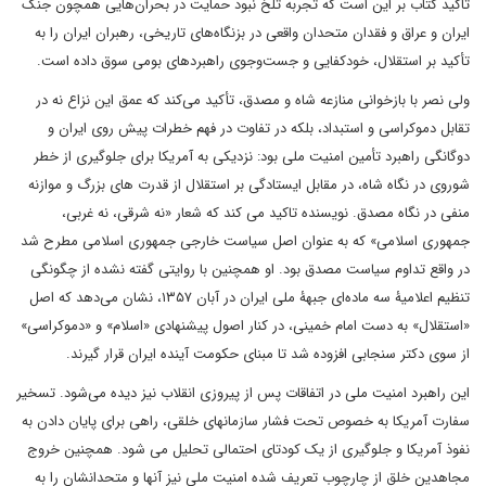
تاکید کتاب بر این است که تجربه تلخ نبود حمایت در بحران‌هایی همچون جنگ
ایران و عراق و فقدان متحدان واقعی در بزنگاه‌های تاریخی، رهبران ایران را به
تأکید بر استقلال، خودکفایی و جست‌وجوی راهبردهای بومی سوق داده است.
ولی نصر با بازخوانی منازعه شاه و مصدق، تأکید می‌کند که عمق این نزاع نه در
تقابل دموکراسی و استبداد، بلکه در تفاوت در فهم خطرات پیش روی ایران و
دوگانگی راهبرد تأمین امنیت ملی بود: نزدیکی به آمریکا برای جلوگیری از خطر
شوروی در نگاه شاه، در مقابل ایستادگی بر استقلال از قدرت های بزرگ و موازنه
منفی در نگاه مصدق. نویسنده تاکید می کند که شعار «نه شرقی، نه غربی،
جمهوری اسلامی» که به عنوان اصل سیاست خارجی جمهوری اسلامی مطرح شد
در واقع تداوم سیاست مصدق بود. او همچنین با روایتی گفته نشده از چگونگی
تنظیم اعلامیۀ سه ماده‌ای جبهۀ ملی ایران در آبان ۱۳۵۷، نشان می‌دهد که اصل
«استقلال» به دست امام خمینی، در کنار اصول پیشنهادی «اسلام» و «دموکراسی»
از سوی دکتر سنجابی افزوده شد تا مبنای حکومت آینده ایران قرار گیرند.
این راهبرد امنیت ملی در اتفاقات پس از پیروزی انقلاب نیز دیده می‌شود. تسخیر
سفارت آمریکا به خصوص تحت فشار سازمانهای خلقی، راهی برای پایان دادن به
نفوذ آمریکا و جلوگیری از یک کودتای احتمالی تحلیل می شود. همچنین خروج
مجاهدین خلق از چارچوب تعریف شده امنیت ملی نیز آنها و متحدانشان را به