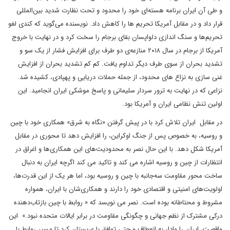
و طی آن ایران برنامه هسته‌ای خود را محدود و تحت نظارت شدید بین‌‌المللی
قرار داد و در مقابل آمریکا تحریم ها را کاهش داد. نویسنده می‌گوید که کندی لغو
تحریم‌ها و سنگ اندازی دلواپسان بقای برجام را سخت کرد و در نهایت با خروج
آمریکا از برجام در سال ۲۰۱۸ منازعه‌ی دو طرف برای افزایش فشار از یک سو و
تشدید بحران از سوی طرف دیگر تداوم یافت. کم‌ کم تشدید بحران از افزایش
غنی سازی به نزاع های محدود، از جمله حملات دریایی و پهپادی، کشیده شد.
نزاعی که در نهایت به ترور سردار سلیمانی و پاسخ موشکی ایران انجامید. این
اولین تنش نظامی ایران و آمریکا بود.
در مقابل ایران تلاش کرد با در پیش گرفتن «نگاه به شرق»‌ همکاری خود با چین
و روسیه، به خصوص پس از جنگ اوکراین، را افزایش دهد تا محوری در مقابل
آمریکا شکل دهد. با این حال نصر به محدودیت‌های این همکاری‌ها و اغراق در
انتظارات از چین و روسیه اشاره می کند و تاکید می کند اگرچه ایران به دنبال
ساخت محور مقاومت سه‌جانبه با چین و روسیه بود، اما هر یک از این قدرت‌ها،
اولویت‌های امنیتی و اقتصادی خود را دارند و همکاری‌شان با ایران، همواره
مشروط و محتاطانه بوده است. نصر می نویسد که « روابط با چین بازتاب‌دهنده
درکی مشترک از نظم جهانی و چگونگی مقاومت در برابر ایالات متحده نبود.» این
واقعیت، ایران را وادار به انعطاف و حتی توافق با عربستان کرد تا مسیر روابط با