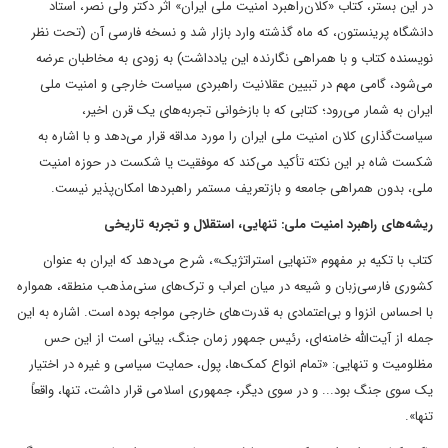
در این بستر، کتاب «کلان‌راهبرد امنیت ملی ایران» اثر دکتر ولی نصر، استاد
دانشگاه پرینستون، که ماه گذشته وارد بازار شد و نسخه فارسی آن (تحت نظر
نویسنده کتاب و با همراهی نگارنده این یادداشت) به زودی به مخاطبان عرضه
می‌شود، گامی مهم در تبیین عقلانیت راهبردی سیاست خارجی و امنیت ملی
ایران به شمار می‌رود؛ کتابی که با بازخوانی تجربه‌های یک قرن اخیر،
سیاست‌گذاری کلان امنیت ملی ایران را مورد مداقه قرار می‌دهد و با اشاره به
شکست شاه بر این نکته تأکید می‌کند که موفقیت یا شکست در حوزه امنیت
ملی، بدون همراهی جامعه و بازتعریف مستمر راهبردها امکان‌پذیر نیست.
ریشه‌های راهبرد امنیت ملی: تنهایی، استقلال و تجربه تاریخی
کتاب با تکیه بر مفهوم «تنهایی استراتژیک»، شرح می‌دهد که ایران به عنوان
کشوری فارسی‌زبان و شیعه در میان اعراب و ترک‌های سنی‌مذهب منطقه، همواره
با احساس انزوا و بی‌اعتمادی به قدرت‌های خارجی مواجه بوده است. اشاره به این
جمله از آیت‌الله خامنه‌ای،‌ رئیس جمهور زمان جنگ، بیانی است از این حس
مظلومیت و تنهایی: «تمام انواع کمک‌ها، پول، حمایت سیاسی و غیره در اختیار
یک سوی جنگ بود... و در سوی دیگر، جمهوری اسلامی قرار داشت، تنها، واقعاً
تنها».