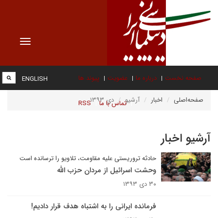
Toggle
vigation
صفحه نخست
درباره ما
عضویت
پیوند ها
ENGLISH
صفحه‌اصلی
اخبار
آرشیو
دی ۱۳۹۳
تماس با ما
RSS
آرشیو اخبار
حادثه تروریستی علیه مقاومت، تلاویو را ترسانده است
وحشت اسرائیل از مردان حزب الله
۳۰ دی ۱۳۹۳
فرمانده ایرانی را به اشتباه هدف قرار دادیم!