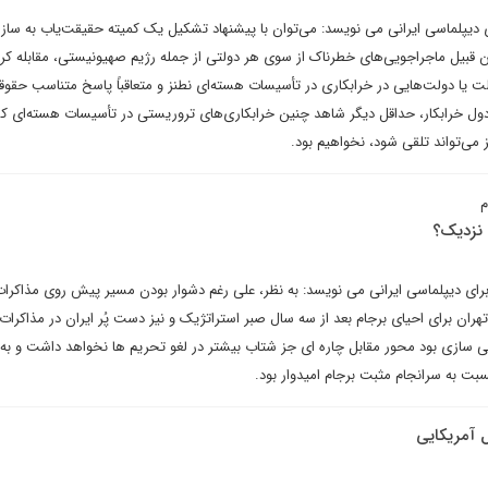
ی دیپلماسی ایرانی می نویسد: می‌توان با پیشنهاد تشکیل یک کمیته حقیقت‌یاب به ساز
ن قبیل ماجراجویی‌های خطرناک از سوی هر دولتی از جمله رژیم صهیونیستی، مقابله کرد
 یا دولت‌هایی در خرابکاری در تأسیسات هسته‌ای نطنز و متعاقباً پاسخ متناسب حقوق
دول خرابکار، حداقل دیگر شاهد چنین خرابکاری‌های تروریستی در تأسیسات هسته‌ای ک
 می‌تواند تلقی شود، نخواهیم بود.
م
 نزدیک؟
برای دیپلماسی ایرانی می نویسد: به نظر، علی رغم دشوار بودن مسیر پیش روى مذاکرات
تهران براى احیاى برجام بعد از سه سال صبر استراتژیک و نیز دست پُر ایران در مذاکرات
 سازى بود محور مقابل چاره اى جز شتاب بیشتر در لغو تحریم ها نخواهد داشت و به ب
سبت به سرانجام مثبت برجام امیدوار بود.
ل آمریکایی