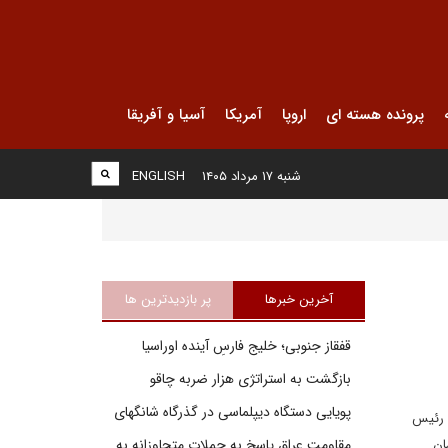
پرونده هسته ای
اروپا
آمریکا
آسیا و آفریقا
شنبه ۱۷ مرداد ۱۴۰۵
ENGLISH
آخرین خبرها
پر بازدیدترین ها
قفقاز جنوبی؛ خلیج فارسِ آینده اوراسیا
بازگشت به استراتژی هزار ضربه چاقو
پویایی دستگاه دیپلماسی در گذرگاه شانگهای
یه، رئیس
زد و از آن زمان
مقاومت عراق پاسخ به حملات متجاوزانه به