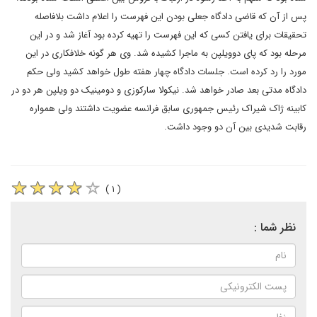
پس از آن که قاضى دادگاه جعلى بودن اين فهرست را اعلام داشت بلافاصله
تحقيقات براى يافتن کسى که اين فهرست را تهيه کرده بود آغاز شد و در اين
مرحله بود که پاى دوويلپن به ماجرا کشيده شد. وى هر گونه خلافکارى در اين
مورد را رد کرده است. جلسات دادگاه چهار هفته طول خواهد کشيد ولى حکم
دادگاه مدتى بعد صادر خواهد شد. نيکولا سارکوزى و دومينيک دو ويلپن هر دو در
کابينه ژاک شيراک رئيس جمهوری سابق فرانسه عضويت داشتند ولى همواره
رقابت شديدى بين آن دو وجود داشت.
( ۱ )
نظر شما :