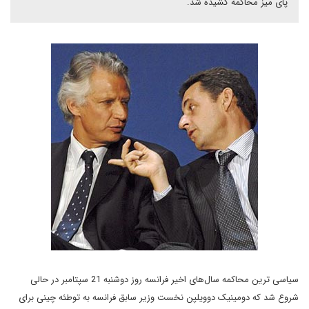
پای میز محاکمه کشیده شد.
سياسى ترين محاکمه سال‌هاى اخير فرانسه روز دوشنبه 21 سپتامبر در حالى
شروع شد که دومينيک دوويلپن نخست وزير سابق فرانسه به توطئه چينى براى