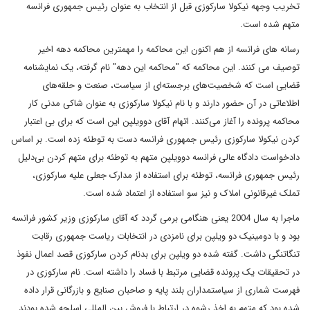
تخريب وجهه نيکولا سارکوزى قبل از انتخاب به عنوان رئيس جمهوری فرانسه
متهم شده است.
رسانه هاى فرانسه از هم اکنون اين محاکمه را مهمترين محاکمه دهه اخير
توصيف مى کنند. اين محاکمه که "محاکمه اين دهه" نام گرفته، يک نمايشنامه
قضايى است که شخصيت‌هاى برجسته‌اى از سياست، صنعت و حلقه‌هاى
اطلاعاتى در آن حضور دارند و با نام نيکولا سارکوزى به عنوان شاکى مدنى کار
محاکمه پرونده را آغاز می‌کنند. اتهام آقاى دوويلپن اين است که براى بى اعتبار
کردن نيکولا سارکوزى رئيس جمهورى فرانسه دست به توطئه زده است. بر اساس
دادخواست دادگاه عالی فرانسه دوويلپن متهم به توطئه براى متهم کردن بى‌دليل
رئیس جمهوری فرانسه، توطئه براى استفاده از مدارک جعلى علیه سارکوزی،
تملک غيرقانونى املاک و نيز سو استفاده از اعتماد شده است.
ماجرا به سال 2004 يعنى هنگامى برمى گردد که آقاى سارکوزى وزير کشور فرانسه
بود و با دومينيک دو ويلپن براى نامزدى در انتخابات رياست جمهورى رقابت
تنگاتنگى داشت. گفته شده دو ويلپن براى بدنام کردن سارکوزى قصد اعمال نفوذ
در تحقيقات يک پرونده قضايى مرتبط با فساد را داشته است. نام سارکوزى در
فهرست شمارى از سياستمداران بلند پايه و صاحبان صنايع و بازرگانى قرار داده
شده بود که متهم به اخذ رشوه در ارتباط با فروش بين المللى اسلحه شده بودند.