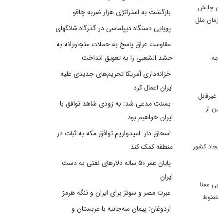
ین چالش
بازگشت به استراتژی هزار ضربه چاقو
مان ملل
پویایی دستگاه دیپلماسی در گذرگاه شانگهای
مقاومت عراق پاسخ به حملات متجاوزانه به
حشد الشعبی را به تعویق انداخت
جه
خزانه‌داری آمریکا تحریم‌های جدیدی علیه
ایران اعمال کرد
یرقابل
بسنت مدعی شد: به زودی شاهد توافق با
ن از
ایران خواهیم بود
اسحاق دار: امیدواریم توافق مکه به ثبات در
جاد کشور
منطقه کمک کند
پایان عمر ۵۰ ساله دلارهای نفتی به دست
ایران
ی معنا
عبرت مصر و سوئز برای ایران و تنگه هرمز
 خطوط
اردوغان: پیمان سه‌جانبه با عربستان و