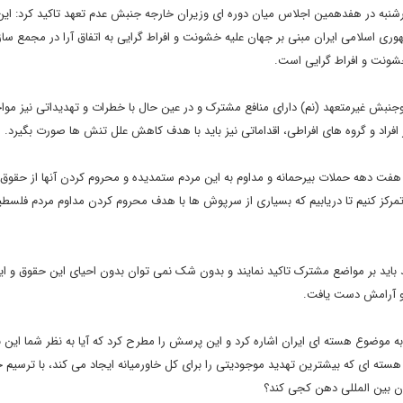
رشنبه در هفدهمین اجلاس میان دوره ای وزیران خارجه جنبش عدم تعهد تاکید کرد: ا
ی اسلامی ایران مبنی بر جهان علیه خشونت و افراط گرایی به اتفاق آرا در مجمع ساز
خشونت و افراط گرایی است.
نبش غیرمتعهد (نم) دارای منافع مشترک و در عین حال با خطرات و تهدیداتی نیز موا
فراد و گروه های افراطی، اقداماتی نیز باید با هدف کاهش علل تنش ها صورت بگیرد.
ت دهه حملات بیرحمانه و مداوم به این مردم ستمدیده و محروم کردن آنها از حقوق غ
یات تمرکز کنیم تا دریابیم که بسیاری از سرپوش ها با هدف محروم کردن مداوم مردم فلسطی
باید بر مواضع مشترک تاکید نمایند و بدون شک نمی توان بدون احیای این حقوق و ای
و آرامش دست یافت.
 موضوع هسته ای ایران اشاره کرد و این پرسش را مطرح کرد که آیا به نظر شما این ب
هسته ای که بیشترین تهدید موجودیتی را برای کل خاورمیانه ایجاد می کند، با ترسیم
ون بین المللی دهن کجی کند؟