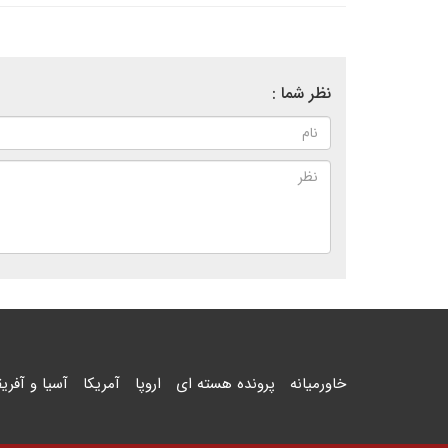
نظر شما :
خاورمیانه
پرونده هسته ای
اروپا
آمریکا
آسیا و آفریق