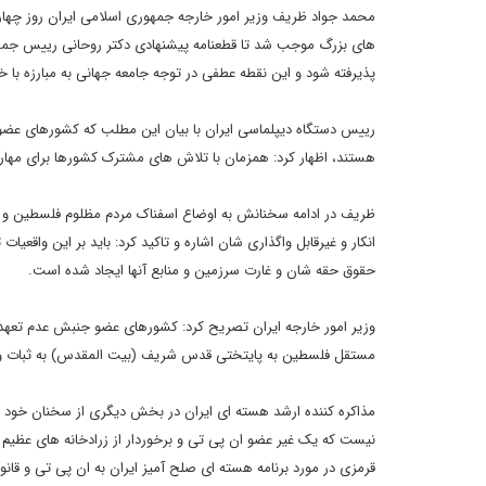
محمد جواد ظریف وزیر امور خارجه جمهوری اسلامی ایران روز چها
های بزرگ موجب شد تا قطعنامه پیشنهادی دکتر روحانی رییس جمهور
پذیرفته شود و این نقطه عطفی در توجه جامعه جهانی به مبارزه با 
رییس دستگاه دیپلماسی ایران با بیان این مطلب که کشورهای عضوج
هستند، اظهار کرد: همزمان با تلاش های مشترک کشورها برای مهار ا
ظریف در ادامه سخنانش به اوضاع اسفناک مردم مظلوم فلسطین و هف
انکار و غیرقابل واگذاری شان اشاره و تاکید کرد: باید بر این واقع
حقوق حقه شان و غارت سرزمین و منابع آنها ایجاد شده است.
وزیر امور خارجه ایران تصریح کرد: کشورهای عضو جنبش عدم تعهد 
مستقل فلسطین به پایتختی قدس شریف (بیت المقدس) به ثبات 
مذاکره کننده ارشد هسته ای ایران در بخش دیگری از سخنان خود به
نیست که یک غیر عضو ان پی تی و برخوردار از زرادخانه های عظیم 
قرمزی در مورد برنامه هسته ای صلح آمیز ایران به ان پی تی و قان