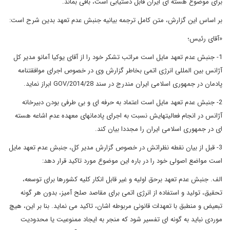
برای موضوع هسته ای ایران قابل دستیابی است، باقی بماند.
بر اساس این گزارش، متن کامل ترجمه بیانیه جنبش عدم تعهد بدین شرح است:
«آقای رئیس؛
1- جنبش عدم تعهد مایل است مراتب تشکر خود را از آقای یوکیا آمانو مدیر کل
آژانس بین المللی انرژی اتمی بخاطر گزارش وی در خصوص اجرای موافقتنامه
پادمان در جمهوری اسلامی ایران مندرج در سند GOV/2014/28 ابراز نماید.
2- جنبش عدم تعهد مایل است اعتماد به حرفه ای و بی طرفی بودن دبیرخانه
آژانس در انجام فعالیتهایش نسبت به اجرای پادمانهای معهده عدم اشاعه هسته
ای در جمهوری اسلامی ایران را مجددا بیان کند.
3- قبل از بیان نقطه نظراتش در خصوص گزارش مدیر کل، جنبش عدم تعهد مایل
است مواضع اصولی خود را در باره این موضوع مورد تاکید قرار دهد:
الف. جنبش عدم تعهد برحق اولیه و غیر قابل انکار کلیه کشورها برای توسعه،
تحقیق، تولید و استفاده از انرژی اتمی برای مقاصد صلح آمیز، بدون هر گونه
تبعیض و منطبق با تعهدات قانونی مربوطه اشان، تاکید می نماید. بنا بر این، هیچ
موردی نباید به گونه ای تفسیر شود که منجر به ایجاد ممنوعیت یا محدودیت