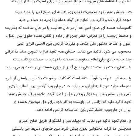
مطابق با قطعنامه های مربوطة مجمع عمومی و شورای امنیت را تکرار می کند.
ث . جنبش عدم تعهد مصونیت فعالیتهای هسته ای صلح آمیز را مورد تایید
مجدد قرار داده و تاکید می نماید هر گونه حمله یا تهدید به حمله بر علیه
تاسیسات هسته ای صلح آمیز اعم از در حال فعالیت یا در حال ساخت که بشریت
و محیط زیست را در معرض خطر جدی قرار داده و نقض عمده حقوق بین الملل،
اصول و اهداف منشور ملل متحد و مقررات آژانس بین المللی انرژی اتمی
محسوب می شود، تاکید می نماید. جنبش عدم تعهد نیاز به تدوین سند مذاکراتی
چند جانبه جامع برای اعلام ممنوعیت حملات یا تهدید به حملات بر تاسیسات
هسته ای مختص استفاده های صلح آمیز از انرژی هسته ای را تصدیق می نماید.
ج . جنبش عدم تعهد قویاً معتقد است که کلیه موضوعات پادمان و راستی آزمایی،
منجمله موارد مربوط به ایران، می بایست در چارچوب آژانس بین المللی انرژی
اتمی و بر اساس مبانی حقوقی و فنی حل و فصل گردد. علاوه بر آن جنبش عدم
تعهد تاکید دارد که آژانس می بایست به کار خود برای حل موضوع هسته ای
ایران در چارچوب اختیاراتش ذیل اساسنامه آژانس ادامه دهد.
چ. عدم تعهد تاکید می نماید که دیپلماسی و گفتگو از طریق صلح آمیز و
همچنین مذاکرات محتوایی بدون پیش شرط بین طرفهای ذیربط می بایستی