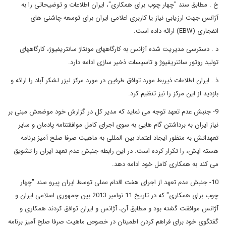
خ . مطابق سند "چهار چوب برای همکاری"، ایران اطلاعات و توضیحاتی را به
آژانس جهت ارزیابی نیاز یا کاربری اعلامی ایران برای توسعه چاشنی های
انفجاری (EBW) ارائه داده است.
د . دسترسی مدیریت شده آژانس به کارگاههای مونتاژ سانتریفیوژ، کارگاههای
تولید روتور سانتریفیوژ و تاسیسات ذخیر سازی ادامه دارد.
ذ . ایران اطلاعات ذیربط مورد توافق طرفین در مورد مرکز لیزر لشکر آباد را ارائه و
بازدید از این مرکز را نیز تنظیم کرد.
9- جنبش عدم تعهد توجه می نماید که مدیر کل در گزارش خود موضعش مبنی بر
نیاز ایران به برداشتن گام هایی به سوی اجرای کامل موافقتنامه پادمان و سایر
تعهداتش به منظور ایجاد اعتماد بین المللی به ماهیت صرفا صلح آمیز برنامه
هسته ایش، را تکرار کرده است. در این رابطه جنبش عدم تعهد ایران را تشویق
می کند به همکاری کامل خود ادامه دهد.
10- جنبش عدم تعهد از اجرای هفت اقدام عملی توسط ایران پیرو سند "چهار
چوب برای همکاری" که در تاریخ 11 نوامبر 2013 بین جمهوری اسلامی ایران و
آژانس موافقت گشته بود و مطابق آن، آژانس و ایران توافق کردند همکاری و
گفتگوی خود برای فراهم کردن اطمینان در خصوص ماهیت صرفا صلح آمیز برنامه