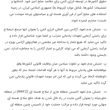
حقوق کشورها در توسعه انرژی اتمی برای مقاصد صلح آمیز شود. انتخابها و
تصمیمات کشورها، شامل موارد (مربوط به) جمهوری اسلامی ایران، در زمینه
استفاده های صلح آمیز از فن آوری هسته ای و سیاستهای چرخه سوخت می
بایست محترم شمرده شوند.
ب . جنبش عدم تعهد، آژانس بین المللی انرژی اتمی را بعنوان تنها مرجع ذیصلاح
برای راستی آزمایی تعهدات پادمانی مترتب بر اعضا مورد شناسایی قرار داده و
تاکید می نماید که هیچ فشار یا مداخله غیر مقتضی در فعالیتهای آژانس بویژه در
فرآیند راستی آزمایی که می تواند کارایی و اعتبار آژانس را به مخاطره اندازد، نمی
بایستی وجود داشته باشد.
پ. جنبش عدم تعهد بر تفاوت بنیادین میان وظایف قانونی کشورها وفق
موافقتنامه های پادمان مربوط به آنها با هر گونه اقدامات اعتماد ساز که بطور
داوطلبانه اتخاذ می گردند و این که این امر موجد تعهدات قانونی پادمانی نمی
گردد تاکید می نماید.
ت . جنبش عدم تعهد تاسیس منطقه عاری از سلاح هسته ای (NWFZ) در منطقه
خاورمیانه را بعنوان گامی مثبت در راه نائل شدن به هدف خلع سلاح هسته ای
جهانی مورد توجه قرار داده و مراتب حمایت خود از تاسیس چنین منطقه ای