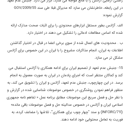
راستی آزمایی آژانس را با مانع مواجه می سازد، ابراز می دارد. جنبش عدم تعهد
در این رابطه، خاطرنشان می سازد که مدیرکل قبلا طی سند GOV/2009/55
گزارش نموده:
الف. آژانس بطور مستقل ابزارهای محدودی را برای اثبات صحت مدارک ارائه
شده که اساس مطالعات ادعائی را تشکیل می دهند در اختیار دارد.
ب . محدودیت های اعمال شده از سوی برخی اعضا در قبال در اختیار گذاشتن
اطلاعات به ایران، انجام مذاکرات مشروح را با ایران در این خصوص برای آژانس
مشکل تر می سازد.
15- جنبش عدم تعهد از تصمیم ایران برای ادامه همکاری با آژانس استقبال می
کند و کماکان منتظر است که اجرای پادمان در ایران به صورت معمول به انجام
برسد. در این چهارچوب، جنبش عدم تعهد، آژانس و ایران را تشویق می کند، به
منظور فراهم نمودن روشنگری در خصوص موضوعات شناسایی شده در گزارش و
با نظر حل و فصل سریع این موضوعات مطابق برنامه عمل « تفاهم نامه جمهوری
اسلامی ایران و آژانس در خصوص مدالیته حل و فصل موضوعات باقی مانده»
(INFCIRC/71l) و سند "چهار چوب برای همکاری"، تلاشها را مضاعف کرده، به
فوریت به تعامل محتوایی خود ادامه دهند.