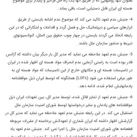
بعنوان تنها روشهایی که از طریق آنها یک راه حل فراگیر و پایدار برای موضوع
هسته ای ایران قابل دستیابی است، باقی بماند.
4- جنبش عدم تعهد تاکید می کند که موضوع عدم اشاعه بایستی از طریق
ابزارهای سیاسی و دیپلماتیک حل و فصل گردد و اقدامات و ابتکاراتی که در این
رابطه اتخاذ می گردند بایستی در چهار چوب حقوق بین الملل، کنوانسیونهای
ذیربط و منشور سازمان ملل باشند.
5- جنبش عدم تعهد ملاحظه می نماید که مدیر کل بار دیگر بیان داشته که آژانس
قادر بوده است به راستی آزمایی عدم انحراف مواد هسته ای اظهار شده در ایران
در تاسیسات هسته ای و مکانهای خارج از این تاسیسات که مواد هسته ای به
طور عرفی استفاده می شود (LOFs) همانگونه که توسط ایران ذیل موافقتنامه
پادمانهایش اعلام شده، ادامه دهد.
6- جنبش عدم تعهد از تمایز قائل شده، توسط مدیر کل، بین تعهدات ایران ذیل
موافقتنامه های پادمان و سایر درخواستها توسط شورای امنیت سازمان ملل
استقبال می کند. در این رابطه جنبش عدم تعهد ملاحظه می نماید که مدیر کل در
گزارشش اظهار داشته که ایران شماری از تعهداتش برخاسته از مقررات مربوطه
قطعنامه های شورای امنیت سازمان ملل را اجرا نمی کند. جنبش عدم تعهد یاد
آوری می کند که مدیر کل قبلا اظهارات ایران را گزارش کرده مبنی بر اینکه برخی