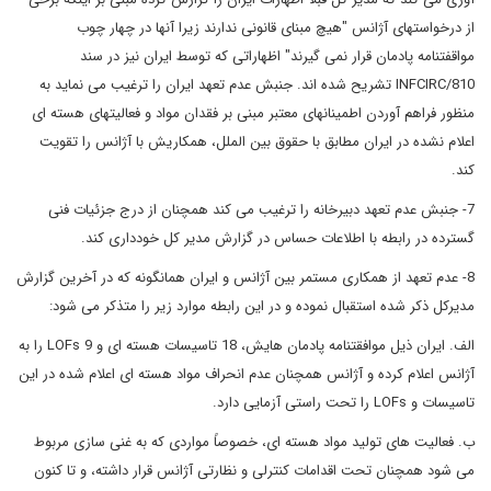
از درخواستهای آژانس "هیچ مبنای قانونی ندارند زیرا آنها در چهار چوب
مواقفتنامه پادمان قرار نمی گیرند" اظهاراتی که توسط ایران نیز در سند
INFCIRC/810 تشریح شده اند. جنبش عدم تعهد ایران را ترغیب می نماید به
منظور فراهم آوردن اطمینانهای معتبر مبنی بر فقدان مواد و فعالیتهای هسته ای
اعلام نشده در ایران مطابق با حقوق بین الملل، همکاریش با آژانس را تقویت
کند.
7- جنبش عدم تعهد دبیرخانه را ترغیب می کند همچنان از درج جزئیات فنی
گسترده در رابطه با اطلاعات حساس در گزارش مدیر کل خودداری کند.
8- عدم تعهد از همکاری مستمر بین آژانس و ایران همانگونه که در آخرین گزارش
مدیرکل ذکر شده استقبال نموده و در این رابطه موارد زیر را متذکر می شود:
الف. ایران ذیل موافقتنامه پادمان هایش، 18 تاسیسات هسته ای و 9 LOFs را به
آژانس اعلام کرده و آژانس همچنان عدم انحراف مواد هسته ای اعلام شده در این
تاسیسات و LOFs را تحت راستی آزمایی دارد.
ب. فعالیت های تولید مواد هسته ای، خصوصاً مواردی که به غنی سازی مربوط
می شود همچنان تحت اقدامات کنترلی و نظارتی آژانس قرار داشته، و تا کنون