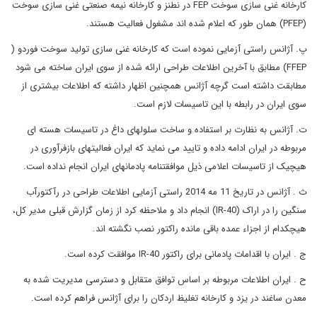
کارخانه غنی سازی سوخت FEP در نطنز و کارخانه نیمه صنعتی غنی سازی سوخت
(PFEP) همان طور که اعلام شده اند مشغول فعالیت هستند.
پ. آژانس راستی آزمایی نموده است که کارخانه غنی سازی تولید سوخت فوردو (
FFEP) مطابق با آخرین اطلاعات طراحی ارائه شده از سوی ایران ساخته می شود
مطابقت داشته است گرچه آژانس همچنین اظهار داشته که اطلاعات بیشتری از
سوی ایران در رابطه با این تاسیسات لازم است.
ت. آژانس به نظارت بر استفاده و ساخت سلولهای داغ در تاسیسات هسته ای
مربوطه در ایران ادامه داده و تایید می نماید که ایران فعالیتهای بازفرآوری در
هیچیک از تاسیسات اعلامی ذیل موافقتنامه پادمانهای ایران انجام نداده است.
ث . آژانس در تاریخ 11 مه 2014 راستی آزمایی اطلاعات طراحی در رآکتورآب
سنگین را در اراک (IR-40) انجام داد و ملاحظه کرد از زمان گزارش قبلی مدیر کل،
هیچکدام از اجزاء عمده باقی مانده راکتور نصب نگشته اند.
ج . ایران با اقدامات پادمانی برای راکتور IR-40 موافقت کرده است.
ح . ایران اطلاعات مربوطه بر اساس توافق متقابل و دسترسی مدیریت شده به
معدن ساغند در یزد و کارخانه تغلیظ اردکان را برای آژانس فراهم کرده است.