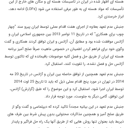
هسته ای اظهار شده در ایران در تأسیسات هسته ای و مکان های خارج از این
تأسیسات که مواد هسته ای به طور عرفی استفاده می شود (LOFs) ادامه دهد،
ابراز خرسندی کرد.
جنبش عدم تعهد بعلاوه از اجرای هفت اقدام عملی توسط ایران پیرو سند "چهار
چوب برای همکاری" که در تاریخ 11 نوامبر 2013 بین جمهوری اسلامی ایران و
آژانس موافقت شده بود و مطابق آن، آژانس و ایران توافق کردند همکاری و گفت
وگوی خود برای فراهم کردن اطمینان در خصوص ماهیت صرفاً صلح آمیز برنامه
هسته ای ایران از طریق حل و فصل کلیه موضوعات باقیمانده ای که تاکنون توسط
آژانس حل و فصل نشده، را تقویت کنند، استقبال کرد.
جنبش عدم تعهد همچنین از توافق حاصله بین ایران و آژانس در تاریخ 20 مه
2014 در تهران در مورد پنج اقدام عملی ذیل که باید تا تاریخ 25 اوت 2014
توسط ایران اجرا شود، استقبال کرد و این موضوع را که طبق (گزارش) آژانس،
این توافق، گامی دیگر به جلوست، مورد توجه قرار داد.
جنبش عدم تعهد در این بیانیه مجدداً تاکید کرده که دیپلماسی و گفت وگو از
طریق صلح آمیز و همچنین مذاکرات محتوایی بدون پیش شرط بین طرف های
ذیربط باید بعنوان تنها روش هایی که از طریق آنها یک راه حل فراگیر و پایدار