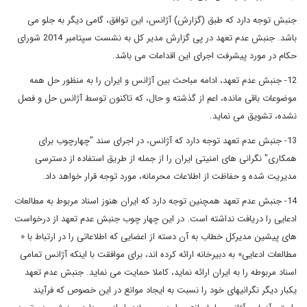
جنبش توجه دارد که طبق (گزارش) آژانس، این توافق، گامی دیگر به جلو می
باشد. جنبش عدم تعهد در پی گزارش مدیر کل به نشست سپتامبر 2014 شورای
حکام در مورد پیشرفت اجرای این اقدامات می باشد.
12- جنبش عدم تعهد، ادامه مباحث بین آژانس و ایران را به منظور حل همه
موضوعات باقی مانده، اعم از گذشته و حال، که تاکنون توسط آژانس حل و فصل
نشده، تشویق می نماید.
13- جنبش عدم تعهد توجه دارد که آژانس، در اجرای سند "چهارچوب برای
همکاری" نگرانی های امنیتی ایران را از جمله از طریق استفاده از دسترسی
مدیریت شده و حفاظت از اطلاعات محرمانه، مورد توجه قرار خواهد داد.
14- جنبش عدم تعهد همچنین توجه دارد که ایران هنوز اسناد مربوط به مطالعات
ادعایی را دریافت نداشته است. در این چهار چوب جنبش عدم تعهد از درخواست
های پیشین مدیرکل خطاب به آن دسته از اعضایی که اطلاعاتی را در ارتباط با «
مطالعات ادعایی» به دبیرخانه ارائه کرده اند، برای موافقت با اینکه آژانس تمامی
اسناد مربوطه را به ایران ارائه نماید، کاملا حمایت می نماید. جنبش عدم تعهد
یکبار دیگر نگرانیهای خود را نسبت به ایجاد موانع در این خصوص که فرآیند