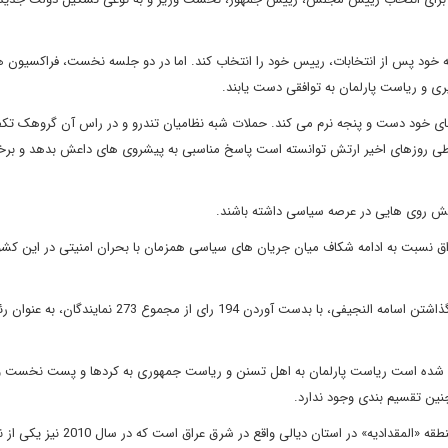
سه خود پس از انتخابات، رییس خود را انتخاب کند. اما در دو جلسه نخست، فراکسیون ه
 و ریاست پارلمان به توافقی دست یابند.
های خود دست و پنجه نرم می کند. حملات شبه نظامیان تندرو و در راس آن گروهک تک
طی روزهای اخیر ارتش توانسته است پاسخ مناسبی به پیشروی های داعش بدهد و برخ
یش روی هایی در عرصه سیاسی داشته باشند.
ق نسبت به ادامه شکاف میان جریان های سیاسی همزمان با بحران امنیتی در این کش
دیروز «سلیم عبدالله أحمد الجبوری»، سیاستمدار سنی، با پشت سر گذاشتن اسامه النجیفی، با بدست آوردن 194 رای از مجموع 273 
روه های سیاسی عراق حال شده است ریاست پارلمان به اهل تسنن و ریاست جمهوری به کردها و پست نخست
نین تقسیم بندی وجود ندارد.
الجبوری، عضو پارلمان عراق از فهرست «العراقیه الوطنیه» و متولد منطقه «المقدادیه» در استان