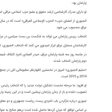
پارلمان بود.
او دارای مدرک کارشناسی ارشد حقوق و عضو حزب اسلامی عراقی اس
عراق محسوب می شود.
انتخاب رییس پارلمان می تواند به شکست بن بست سیاسی در عراق ب
کارشناسان مسایل عراق ابراز امیدوی می کنند که انتخاب الجبوری، 
در جلسه روز سه شنبه پارلمان عراق، حیدر العبادی نامزد ائتلاف ش
دوم پارلمان انتخاب شدند.
«سلیم الجبوری» امروز در نخستین اظهارنظر مطبوعاتی اش در جمع خ
2014 و 2015 است.
او افزود: ما مرحله نخست تشکیل دولت جدید را که انتخاب رئیس 
تصویب نشده و باز از زمان پارلمان پیشین است و در این زمینه پارلمان با 2 قوه مجریه و قضائیه در راستای منافه کشور همکاری
جبوری درباره بازکردن باب نامزدی پست ریاست جمهوری و دو معاون او هم گفت که از چهارشنبه (امروز
بر اساس توافق که میان کردها حاصل شده است برهم صالح به عنوان 