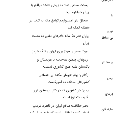
بسنت مدعی شد: به زودی شاهد توافق با
ایران خواهیم بود
ا
اسحاق دار: امیدواریم توافق مکه به ثبات در
منطقه کمک کند
فیری
پایان عمر ۵۰ ساله دلارهای نفتی به دست
ی مناطق
ایران
عبرت مصر و سوئز برای ایران و تنگه هرمز
اردوغان: پیمان سه‌جانبه با عربستان و
ورهشدار
پاکستان علیه هیچ کشوری نیست
زاکانی: پیام «پیمان مکه» بی‌اعتمادی
نمایندگان، به عنوان رئیس
کشورهای منطقه به آمریکاست
یمن: هر کشوری که در کنار عربستان قرار
 وزیری
بگیرد، متجاوز است
دفتر حفاظت منافع ایران در قاهره: ترامپ
 دیالی واقع در شرق عراق است که در سال 2010 نیز یکی از نمایندگان
التماس‌کننده توافقی است که خود ویران کرد