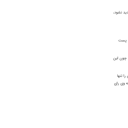
ید نشود،
ی پست
 چون این
ا تنها
ه وی رای