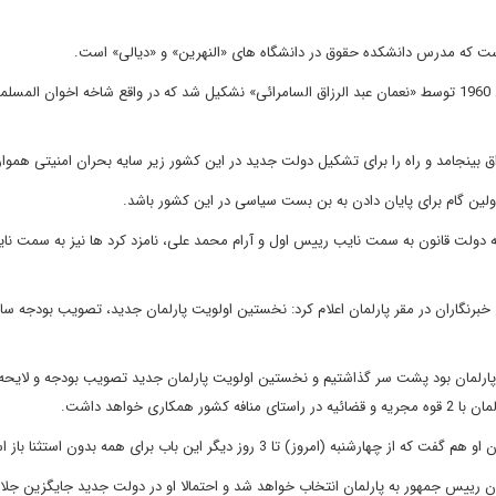
ت که مدرس دانشکده حقوق در دانشگاه های «النهرین» و «دیالی» است.
الجبوری از اعضای حزب« الحزب الإسلامی العراقی» است که در سال 1960 توسط «نعمان عبد الرزاق السامرائی» نشکیل شد که در واقع شاخه اخوان ال
ینجامد و راه را برای تشکیل دولت جدید در این کشور زیر سایه بحران امنیتی هموار 
اولین گام برای پایان دادن به بن بست سیاسی در این کشور باشد.
یعه دولت قانون به سمت نایب رییس اول و آرام محمد علی، نامزد کرد ها نیز به سمت ن
برنگاران در مقر پارلمان اعلام کرد: نخستین اولویت پارلمان جدید، تصویب بودجه سال
پارلمان بود پشت سر گذاشتیم و نخستین اولویت پارلمان جدید تصویب بودجه و لایحه
 خواهد داشت.
) تا 3 روز دیگر این باب برای همه بدون استثنا باز است.
رییس جمهور به پارلمان انتخاب خواهد شد و احتمالا او در دولت جدید جایگزین جلال