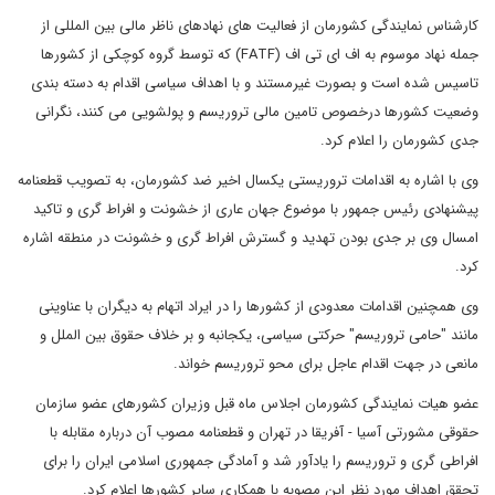
کارشناس نمایندگی کشورمان از فعالیت های نهادهای ناظر مالی بین المللی از
جمله نهاد موسوم به اف ای تی اف (FATF) که توسط گروه کوچکی از کشورها
تاسیس شده است و بصورت غیرمستند و با اهداف سیاسی اقدام به دسته بندی
وضعیت کشورها درخصوص تامین مالی تروریسم و پولشویی می کنند، نگرانی
جدی کشورمان را اعلام کرد.
وی با اشاره به اقدامات تروریستی یکسال اخیر ضد کشورمان، به تصویب قطعنامه
پیشنهادی رئیس جمهور با موضوع جهان عاری از خشونت و افراط گری و تاکید
امسال وی بر جدی بودن تهدید و گسترش افراط گری و خشونت در منطقه اشاره
کرد.
وی همچنین اقدامات معدودی از کشورها را در ایراد اتهام به دیگران با عناوینی
مانند "حامی تروریسم" حرکتی سیاسی، یکجانبه و بر خلاف حقوق بین الملل و
مانعی در جهت اقدام عاجل برای محو تروریسم خواند.
عضو هیات نمایندگی کشورمان اجلاس ماه قبل وزیران کشورهای عضو سازمان
حقوقی مشورتی آسیا - آفریقا در تهران و قطعنامه مصوب آن درباره مقابله با
افراطی گری و تروریسم را یادآور شد و آمادگی جمهوری اسلامی ایران را برای
تحقق اهداف مورد نظر این مصوبه با همکاری سایر کشورها اعلام کرد.