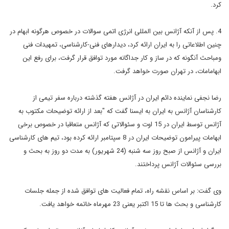
کرد.
4. پس از آنکه آژانس بین المللی انرژی اتمی سوالات در خصوص هرگونه ابهام در
چنین اطلاعاتی را به ایران ارائه کرد، دیدارهای فنی-کارشناسی، تمهیدات فنی
ومباحث آنگونه که در ساز و کار جداگانه مورد توافق قرار گرفت، برای رفع این
ابهامامات، در تهران صورت خواهد گرفت.
رضا نجفی نماینده دائم ایران در آژانس هفته گذشته درباره سفر تیمی از
کارشناسان آژانس به ایران به ایسنا گفت که "بعد از ارائه توضیحات مکت­وب به
آژانس توسط ایران در 15 اوت و سئوالا­تی که آژانس متعاقبا در خصوص برخی
ابهامات­ پیرامون توضیحات ایران در 8 سپتامبر ارائ­ه کرده بود، تیم های کارشناسی
ایران و آژ­انس از صبح روز سه شنبه (24 شهریور) به مدت دو روز به بحث و
بررسی سئوالات آ­ژانس پرداختند.
وی گفت: بر اساس نقشه راه، تمام­ فعالیت های توافق شده از جمله جلسات
کارشن­اسی و بحث ها تا 15 اکتبر یعنی 23 مهرماه ­خاتمه خواهد یافت.