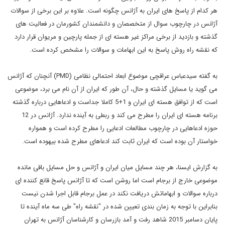
هر کدام از پاسخ های ایران به آژانس چگونه است. علاوه بر این برخی از سوالات
آژانس در چارچوب سوال از متخصصان و دانشمندان کشورمان در فعالیت های
گذشته و بازدید از برخی مراکز غیر هسته ای از جمله پارچین و مریوان قرار دارد
که نقشه راه روش پاسخ به این ابهامات و سوالات را مشخص کرده است.
به گفته سیدعباس عراقچی موضوع ابعاد احتمالی نظامی (PMD) آنچنان که آژانس
می گوید یا مسایل گذشته و حال، آن طور که ایران از آن نام می برد، موضوعی
است که از توافق هسته ای ایران و 1+5 کاملا جداست و ادعاهایی درباره گذشته
برنامه هسته ای ایران را مطرح می کند و ربطی به آینده ندارد. آژانس در 12
حوزه ادعاهایی در چارچوب مطالعات ادعایی را مطرح کرده است و همواره
خواستار آن بوده است که ایران ثابت کند ادعاهای مطرح شده بیهوده است.
به گزارش ایسنا، هر چند مسایل میان ایران و آژانس و حل مسایل باقی مانده
موضوعی خارج از برجام است اما روشن است که تا آژانس پاسخ قانع کننده ای
درباره سوالات و ابهاماتش دریافت نکند در عمل برجام قابل اجرا شدن نیست
بنابراین با توجه به زمان بندی تعیین شده در "نقشه راه" طی سه ماه آینده تا
پایان دسامبر 2015 شاهد رفت و آمد بازرسان و کارشناسان آژانس به تهران