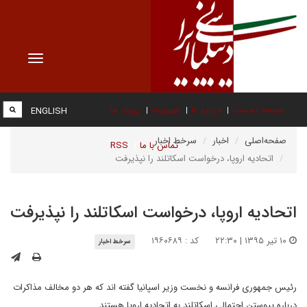
Toggle
vigation
صفحه نخست
درباره ما
عضویت
پیوند ها
ENGLISH
صفحه‌اصلی
اخبار
سرخط اخبار
تماس با ما
RSS
اتحادیه اروپا، درخواست اسکاتلند را نپذیرفت
اتحادیه اروپا، درخواست اسکاتلند را نپذیرفت
۱۰ تیر ۱۳۹۵ | ۲۲:۳۰
کد : ۱۹۶۰۶۸۹
سرخط اخبار
رئیس جمهوری فرانسه و نخست وزیر اسپانیا گفته اند که هر دو مخالف مذاکرات
درباره پیوستن احتمالی اسکاتلند به اتحادیه اروپا هستند.