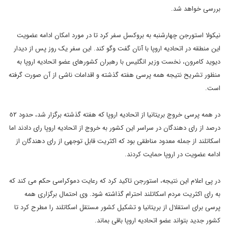
بررسی خواهد شد.
نیکولا استورجن چهارشنبه به بروکسل سفر کرد تا در مورد امکان ادامه عضویت
این منطقه در اتحادیه اروپا با آنان گفت وگو کند. این سفر یک روز پس از دیدار
دیوید کامرون، نخست وزیر انگلیس با رهبران کشورهای عضو اتحادیه اروپا به
منظور تشریح نتیجه همه پرسی هفته گذشته و اقدامات ناشی از آن صورت گرفته
است.
در همه پرسی خروج بریتانیا از اتحادیه اروپا که هفته گذشته برگزار شد، حدود ٥٢
درصد از رای دهندگان در سراسر این کشور به خروج از اتحادیه اروپا رای دادند اما
اسکاتلند از جمله معدود مناطقی بود که اکثریت قابل توجهی از رای دهندگان از
ادامه عضویت در اروپا حمایت کردند.
در پی اعلام این نتیجه، استورجن تاکید کرد که رعایت دموکراسی حکم می کند که
به رای اکثریت مردم اسکاتلند احترام گذاشته شود. وی احتمال برگزاری همه
پرسی برای استقلال از بریتانیا و تشکیل کشور مستقل اسکاتلند را مطرح کرد تا
کشور جدید بتواند عضو اتحادیه اروپا باقی بماند.