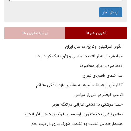
ارسال نظر
آخرین خبرها
پر بازدیدترین ها
الگوی اسرائیلی اوکراین در قبال ایران
خوانشی از منظر اقتصاد سیاسی و ژئوپلیتیک کریدورها
«محاصره در برابر محاصره»
سه خطای راهبردی تهران
گذار خزر از «حاشیه امن» به «فضای بازدارندگی متراکم
ترامپ گرفتار در شن‌زار سیاسی
حمله موشکی به کشتی اماراتی در تنگه هرمز
تماس تلفنی نخست وزیر ارمنستان با رئیس جمهور آذربایجان
هشدار حماس نسبت به تشدید شهرک‌سازی در بیت‌ لحم