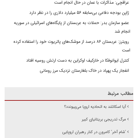
عراقچی: مذاکرات با عمان در حال انجام است
ژاپن بودجه دفاعی بی‌سابقه ۵۶ میلیارد دلاری را در نظر دارد
عضو سازمان بدر: حملات به عربستان از پایگاه‌های اسرائیلی در سوریه
انجام شد
رویترز: عربستان ۸۶ درصد از موشک‌های پاتریوت خود را استفاده کرده
است
کنترل ایوانوفکا در خارکیف اوکراین به دست ارتش روسیه افتاد
انفجار یک پهپاد در خاک بلغارستان نزدیک مرز رومانی
مطالب مرتبط
آیا اسکاتلند به اتحادیه اروپا می‌پیوندد؟
مرگ تدریجی بریتانیای کبیر
’شام آخر’ کامرون در کنار رهبران اروپایی