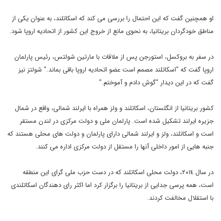
او همچنین گفت که این احتمال را بررسی می کند که اسکاتلند، به عنوان یکی از
مناطق خودگردان بریتانیا، به نحوی مانع از خروج این کشور از اتحادیه اروپا شود.
در سفر به بروکسل، استورجن پس از ملاقات با مارتین شولتس، رئیس پارلمان
اروپا گفت که "اسکاتلند مصمم است عضو اتحادیه اروپا باقی بماند." شولتز نیز
گفت که در این دیدار "گوش دادم و آموختم."
کشور بریتانیا از انگلستان، اسکاتلند و ولز همراه با ایرلند شمالی، واقع در شمال
جزیره ایرلند تشکیل شده است. پارلمان ملی و دولت مرکزی در لندن مستقر
است و اسکاتلند، ولز و ایرلند شمالی دارای پارلمان و دولت های محلی هستند که
جنبه هایی از امور داخلی آنها را مستقل از دولت مرکزی اداره می کنند.
در سال ٢٠١٤، دولت محلی اسکاتلند که در دست حزب ملی گرای این منطقه
است، همه پرسی جدایی از بریتانیا را برگزار کرد اما اکثر رای دهندگان اسکاتلندی
با استقلال مخالفت کردند.