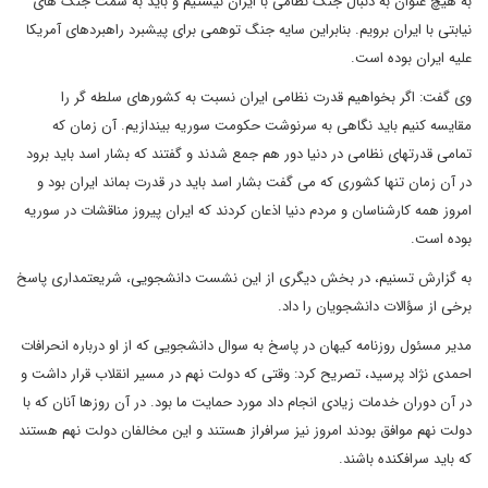
به هیچ عنوان به دنبال جنگ نظامی با ایران نیستیم و باید به سمت جنگ های
نیابتی با ایران برویم. بنابراین سایه جنگ توهمی برای پیشبرد راهبردهای آمریکا
علیه ایران بوده است.
وی گفت: اگر بخواهیم قدرت نظامی ایران نسبت به کشورهای سلطه گر را
مقایسه کنیم باید نگاهی به سرنوشت حکومت سوریه بیندازیم. آن زمان که
تمامی قدرتهای نظامی در دنیا دور هم جمع شدند و گفتند که بشار اسد باید برود
در آن زمان تنها کشوری که می گفت بشار اسد باید در قدرت بماند ایران بود و
امروز همه کارشناسان و مردم دنیا اذعان کردند که ایران پیروز مناقشات در سوریه
بوده است.
به گزارش تسنیم، در بخش دیگری از این نشست دانشجویی، شریعتمداری پاسخ
برخی از سؤالات دانشجویان را داد.
مدیر مسئول روزنامه کیهان در پاسخ به سوال دانشجویی که از او درباره انحرافات
احمدی نژاد پرسید، تصریح کرد: وقتی که دولت نهم در مسیر انقلاب قرار داشت و
در آن دوران خدمات زیادی انجام داد مورد حمایت ما بود. در آن روزها آنان که با
دولت نهم موافق بودند امروز نیز سرافراز هستند و این مخالفان دولت نهم هستند
که باید سرافکنده باشند.