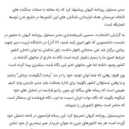
مدیر مسئول روزنامه کیهان پیشنهاد کرد که راه مقابله با حملات جنگنده های
ائتلاف عربستان هدف قراردادن نفتکش های این کشورها در خلیج عدن توسط
انصارالله است.
به گزارش «انتخاب»، حسین شریعتمداری مدیر مسئول روزنامه کیهان با حضور در
نشست دانشجویی که ظهر امروز (سه شنبه، 21 آذر) در دانشگاه تربیت دبیر شهید
رجایی برگزار شد طی سخنانی اظهار داشت: باور نداشتن به توان داخلی کشور
شرایط امروز ما را بسیار دشوار کرده است.نگاه به خارج از سالهای گذشته در
کشور وجود داشته اما طی سالهای اخیر این نگاه شدت بیشتری پیدا کرده است.
وی افزود: وقتی که شما توان تولید خود را در حد "پخت آبگوشت بزباش" بدانید
و یا وقتی مسئولان کشور بگویند برای اداره مملکت باید مدیر خارجی وارد کنیم
طبیعی است که رسانه های بیگانه ای چون رادیو فرانسه در تحلیل های خود
اینگونه بگویند که نگاه دولت ایران نسبت به غرب نگاه فروشنده ای بدهکار است
که حاضر است منافع کشورش را بفروشد.
مدیرمسئول روزنامه کیهان تصریح کرد: این رسانه فرانسوی در ادامه تحلیل خود
آورده است هر چه کشورهای غربی به عنوان خریدار صبر بیشتری از خود نشان