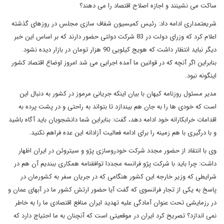
ساکت می نشینند و اجازه اصلاح اقتصاد را می دهند؟
شریعتمداری ادامه داد: رئیس کمیسیون شفاف سازی مجلس در روزهای گذشته
اعلام کرد که وزرای دولت در 83 شرکت دولتی حضور دارند که بر اساس این خبر
دیگر نباید انتظار داشت که هویج کیلویی 90 هزار تومان در بازار دیده نشود.
بنابراین اگر آنچه که در قوانین ما آمده اجرایی می شد امروز اوضاع اقتصاد کشور
اینگونه نبود.
مدیر مسئول روزنامه کیهان با بیان اینکه جریانی مرموز در کشور به دنبال این
است که خودی ها را به جان هم بیندازد تا بتواند به راحتی و در پشت پرده به
اقدامات خرابکارانه خود ادامه دهد، گفت: بنابراین شما دانشجویان باید آگاه باشید
و با درگیری با هم زمینه را برای ادامه فعالیت آزادانه این عده فراهم نکنید.
وی با انتقاد از حضور مجدد شرکت خودروسازی پژو و سیتروئن در ایران اظهار
داشت: چرا باید با شرکت پژو فرانسه مجددا توافقنامه همکاری ببندیم آن هم در
شرایطی که وزیر خارجه این کشور هنگامی که در جریان سفر به کشورمان در
پاسخ به یکی از تجار فرانسوی که گفت آیا حضور ارتش کشور ما در آبهای عمان و
در رزمایشی تحت عنوان آمادگی علیه تهدید ایران منافع اقتصادی ما را به خاطر
نمی اندازد؟ تصریح کرد ایران در موقعیتی است که آنچنان به ما احتیاج دارد که