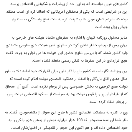
کشورهای غربی توانسته اند به این حد از پیشرفت و شکوفایی اقتصادی برسند.
این در شرایطی است که یکی از محققان آمریکایی که اصالتا کره ای است معتقد
بوده که علیرغم ادعای غربی ها پیشرفت کره به علت قطع وابستگی به صندوق
جهانی پول بوده است.
مدیر مسئول روزنامه کیهان با اشاره به سفرهای متعدد هیئت های خارجی به
ایران پس از برجام، خاطر نشان کرد: در سالهای اخیر هیئت های خارجی متعددی
وارد کشور شدند که با بررسی نتایج حضور این هیئت ها می توان به جرات گفت
هیچ قراردادی در این سفرها به شکل رسمی منعقد نشده است.
این روزنامه نگار باسابقه کشورمان با ذکر دلیل برای اظهارات خود ادامه داد: به طور
مثال معاون اتاق بازرگانی با انتقاد از عملکرد اقتصادی دولت اعلام کرده است که
دولت هیچ توجهی به بخش خصوصی پس از برجام نکرده است. آقای آل اسحاق
که از طرفداران پر و پا قرص دولت بود به صراحت از عملکرد اقتصادی دولت پس
از برجام انتقاد کرده است.
وی با اشاره به معضلات اقتصادی کشور با طرح این سوال از دانشجویان، گفت: به
نظر شما آن عده محدودی که 108 هزار میلیارد تومان از بدهی های بانکی را به
خود اختصاص داده اند و هم اکنون این حجم از نقدینگی در اختیارشان است،