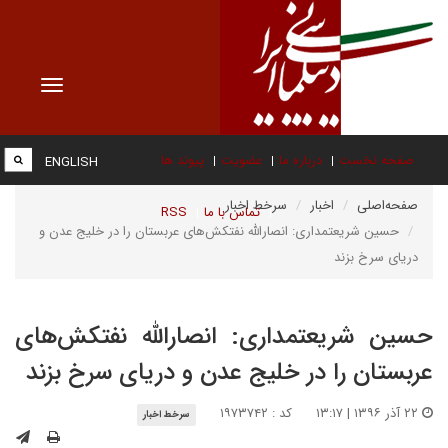
Toggle
vigation
صفحه نخست
درباره ما
عضویت
پیوند ها
ENGLISH
صفحه‌اصلی
اخبار
سرخط اخبار
تماس با ما
RSS
حسین شریعتمداری: انصارالله نفتکش‌های عربستان را در خلیج عدن و
دریای سرخ بزند
حسین شریعتمداری: انصارالله نفتکش‌های
عربستان را در خلیج عدن و دریای سرخ بزند
۲۲ آذر ۱۳۹۶ | ۱۳:۱۷
کد : ۱۹۷۳۷۴۲
سرخط اخبار