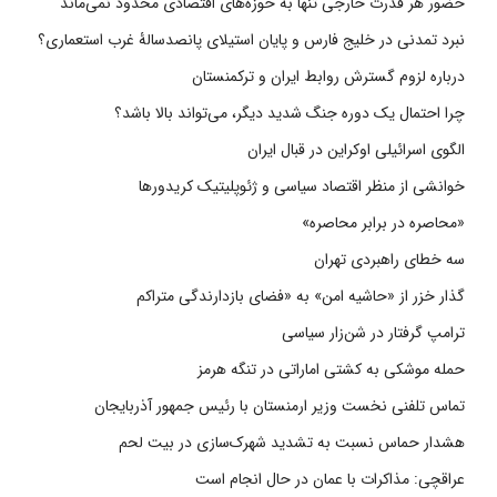
حضور هر قدرت خارجی تنها به حوزه‌های اقتصادی محدود نمی‌ماند
نبرد تمدنی در خلیج فارس و پایان استیلای پانصدسالۀ غرب استعماری؟
درباره لزوم گسترش روابط ایران و ترکمنستان
چرا احتمال یک دوره جنگ شدید دیگر، می‌تواند بالا باشد؟
الگوی اسرائیلی اوکراین در قبال ایران
خوانشی از منظر اقتصاد سیاسی و ژئوپلیتیک کریدورها
«محاصره در برابر محاصره»
سه خطای راهبردی تهران
گذار خزر از «حاشیه امن» به «فضای بازدارندگی متراکم
ترامپ گرفتار در شن‌زار سیاسی
حمله موشکی به کشتی اماراتی در تنگه هرمز
تماس تلفنی نخست وزیر ارمنستان با رئیس جمهور آذربایجان
هشدار حماس نسبت به تشدید شهرک‌سازی در بیت‌ لحم
عراقچی: مذاکرات با عمان در حال انجام است