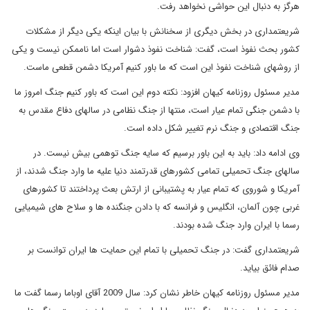
هرگز به دنبال این حواشی نخواهد رفت.
شریعتمداری در بخش دیگری از سخنانش با بیان اینکه یکی دیگر از مشکلات
کشور بحث نفوذ است، گفت: شناخت نفوذ دشوار است اما ناممکن نیست و یکی
از روشهای شناخت نفوذ این است که ما باور کنیم آمریکا دشمن قطعی ماست.
مدیر مسئول روزنامه کیهان افزود: نکته دوم این است که باور کنیم جنگ امروز ما
با دشمن جنگی تمام عیار است، منتها از جنگ نظامی در سالهای دفاع مقدس به
جنگ اقتصادی و جنگ نرم تغییر شکل داده است.
وی ادامه داد: باید به این باور برسیم که سایه جنگ توهمی بیش نیست. در
سالهای جنگ تحمیلی تمامی کشورهای قدرتمند دنیا علیه ما وارد جنگ شدند، از
آمریکا و شوروی که تمام عیار به پشتیبانی از ارتش بعث پرداختند تا کشورهای
غربی چون آلمان، انگلیس و فرانسه که با دادن جنگنده ها و سلاح های شیمیایی
رسما با ایران وارد جنگ شده بودند.
شریعتمداری گفت: در جنگ تحمیلی با تمام این حمایت ها ایران توانست بر
صدام فائق بیاید.
مدیر مسئول روزنامه کیهان خاطر نشان کرد: سال 2009 آقای اوباما رسما گفت ما