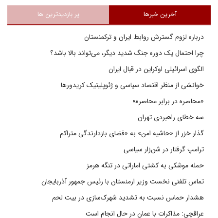
آخرین خبرها
پر بازدیدترین ها
درباره لزوم گسترش روابط ایران و ترکمنستان
چرا احتمال یک دوره جنگ شدید دیگر، می‌تواند بالا باشد؟
الگوی اسرائیلی اوکراین در قبال ایران
خوانشی از منظر اقتصاد سیاسی و ژئوپلیتیک کریدورها
«محاصره در برابر محاصره»
سه خطای راهبردی تهران
گذار خزر از «حاشیه امن» به «فضای بازدارندگی متراکم
ترامپ گرفتار در شن‌زار سیاسی
حمله موشکی به کشتی اماراتی در تنگه هرمز
تماس تلفنی نخست وزیر ارمنستان با رئیس جمهور آذربایجان
هشدار حماس نسبت به تشدید شهرک‌سازی در بیت‌ لحم
عراقچی: مذاکرات با عمان در حال انجام است