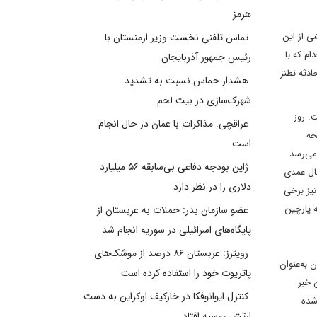
هرمز
اده است. در بخشی از این
تماس تلفنی نخست وزیر ارمنستان با
ام که با
رئیس جمهور آذربایجان
دثه نطنز
هشدار حماس نسبت به تشدید
شهرک‌سازی در بیت‌ لحم
. روز
عراقچی: مذاکرات با عمان در حال انجام
ه صحه
است
می‌رسد
ژاپن بودجه دفاعی بی‌سابقه ۵۶ میلیارد
مال عمدی
دلاری را در نظر دارد
ه پیش از این نیز برخی
 پارچین
عضو سازمان بدر: حملات به عربستان از
پایگاه‌های اسرائیلی در سوریه انجام شد
رویترز: عربستان ۸۶ درصد از موشک‌های
 به‌عنوان
پاتریوت خود را استفاده کرده است
 خبر
کنترل ایوانوفکا در خارکیف اوکراین به دست
شخص شده
ارتش روسیه افتاد