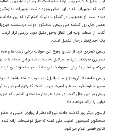
این تحلیل‌ها درشرایطی ارائه شده است که روز دوشنبه بهروز کمال
گفت که تجهیزاتی که در این سالن وجود داشت تجهیزات اندازه‌گیری 
دیده است. او همچنین در گفتگو با «ایرنا» اعلام کرد که این حادثه
همین حال روز گذشته علی ربیعی سخنگوی دولت درنشست خبری‌اش درب
گفت: از ساعات اولیه این اتفاق به‌طور دقیق مورد بررسی قرار گرف
یک اجماع‌نظر درحال تکمیل است.
ربیعی تصریح کرد: از ابتدای وقوع این حوادث برخی رسانه‌ها و فعالا
تصویری قدرتمند از رژیم اسرائیل به‌دست دهند و این حادثه را به ر
می‌کنیم، اما از پذیرش مسوولیت این حادثه صریحا خودداری کردند.
ربیعی ادامه داد: آن‌ها (رژیم اسرائیل) باید توجه داشته باشند که ت
مسیر خطوط قرمز صلح و امنیت جهانی است که رژیم اسرائیل به آن دا
ربیعی در عین حال گفت: در مورد هر نوع دخالت یا اقدامی که صورت
نهایی را ارائه خواهند داد.
ازسوی دیگر روز گذشته حادثه نیروگاه نطنز از زوایای امنیتی با
سخنگوی کمیسیون امنیت ملی گفت که طبق توضیحات ارائه شده تاکنو
نتایج قطعی اعلام می‌شود.