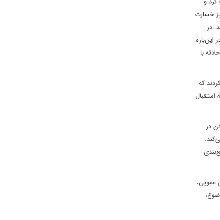
کرد و
یز خسارت
. در
این‌باره
ادثه با
ردند که
 استقبال
دن در
‌کند.
‌بندی
 عمویی،
وضوع،