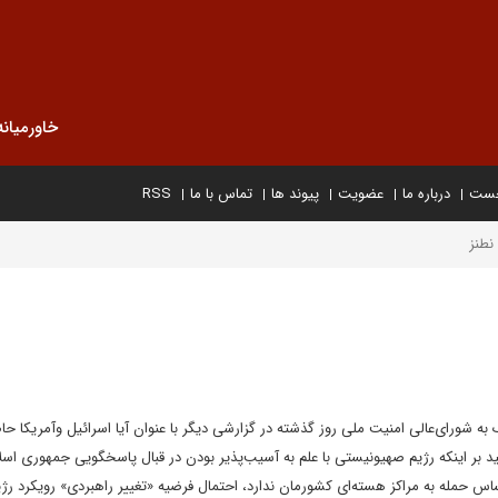
خاورمیانه
خست
درباره ما
عضویت
پیوند ها
تماس با ما
RSS
نطنز
به شورای‌عالی امنیت ملی روز گذشته در گزارشی دیگر با عنوان آیا اسرائیل وآمریکا حا
 بر اینکه رژیم صهیونیستی با علم به آسیب‌پذیر بودن در قبال پاسخگویی جمهوری اسل
اس حمله به مراکز هسته‌ای کشورمان ندارد، احتمال فرضیه «تغییر راهبردی» رویکرد رژی