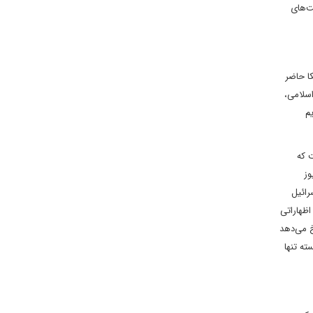
 نصب شود و تست‌های
کا حاضر
اسلامی،
م
 که
وز
رائیل
اظهاراتی
خ می‌دهد
ته تنها