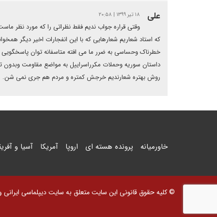
علی
۱۸ تیر ۱۳۹۹ | ۲۰:۵۸
وقتی قراره جواب ندیم فقط نظراتی را که مورد نظر ماس
که استاد شعاریم شعارهایی که با این انفجارات اخیر دیگر همخوانی
خطرناک وحساسی به ضرر ما می افته متاسفانه توان پاسخگویی ندا
داستان سوریه وحملات مکرراسراییل به مواضع مقاومت وبدون تو
روش بهتره شعارندیم خرجش کمتره و مردم هم جری نمی شن.
خاورمیانه
پرونده هسته ای
اروپا
آمریکا
آسیا و آفریق
© کلیه حقوق قانونی این سایت متعلق به سایت دیپلماسی ایرانی و اس