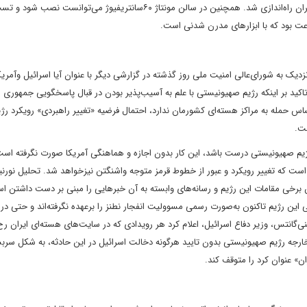
به‌دلیل کوتاهی سقف، سوله دیگری برای سانتریفیوژ‌های قدبلندتر ایران راه‌اندازی شد. همچنین در سالن مونتاژ ۶۰سانتریفیوژ می‌توانست
 بود که با ابزار‌های مدرن شدنی است.
زدیک به شورای‌عالی امنیت ملی روز گذشته در گزارشی دیگر با عنوان آیا اسرائیل وآمری
کید بر اینکه رژیم صهیونیستی با علم به آسیب‌پذیر بودن در قبال پاسخگویی جمهوری 
اس حمله به مراکز هسته‌ای کشورمان ندارد، احتمال فرضیه «تغییر راهبردی» رویکرد رژی
ست.
رژیم صهیونیستی درست باشد، این کار بدون اجازه و هماهنگی آمریکا صورت نگرفته است
است که تغییر رویکرد و عبور از خطوط قرمز متوجه واشنگتن نیزخواهد شد. تحلیل نورنی
خی مقامات این رژیم و رسانه‌های وابسته به آن خبر‌هایی را مبنی بر دست داشتن اس
 این رژیم تاکنون به‌صورت رسمی مسوولیت انفجار نطنز را برعهده نگرفته‌اند و حتی در 
‌گانتس، وزیر دفاع اسرائیل، اعلام کرد هر رویدادی که در سایت‌های هسته‌ای ایران ر
رخارجه رژیم صهیونیستی بدون تایید هرگونه دخالت اسرائیل در این حادثه، به شکل سربس
ان» عنوان کرد را متوقف کند.