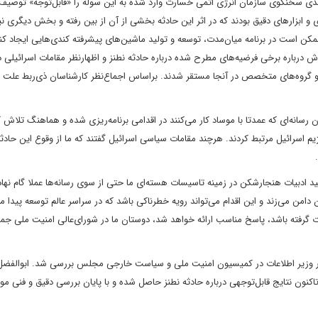
وندی سخنگوی سازمان انرژی اتمی خسارت وارد شده به این سوله را «قابل‌توجه» توصیف 
و ابزار‌های دقیق بودند که در اثر این حادثه بخشی از آن از بین رفته و بخش دیگری ن
 ممکن است در برنامه میان‌مدت، توسعه و تولید ماشین‌های پیشرفته کندی‌هایی ایجاد کند
اره برخی فرضیه‌های مطرح شده درباره حادثه نطنز و اظهارنظر مقامات اسرائیلی در 
ت و گروه‌های متخصص در آنجا مستقر شدند. براساس اجماع‌نظر کارشناسان ذی‌ربط علت ح
ن رسانه‌ای که عمدتا با موساد کار می‌کنند در اقدامی برنامه‌ریزی شده و هماهنگ تلاش ک
ژیم اسرائیل مرتبط کردند. هرچند مقامات سیاسی اسرائیل گفتند که ما از وقوع این حادثه
ولید ادبیات هنجارشکن در زمینه تاسیسات هسته‌ای ما حتی از سوی رسانه‌ها عملا گام نها
من می‌زند و این اقدام می‌تواند رویه خطرناکی باشد که در سراسر عالم توسعه پیدا می
 گرفته باشد، پاسخ مناسب ارائه خواهد شد، دوستان ما در شورای‌عالی امنیت ملی جمع
 حضور وزیر اطلاعات در کمیسیون امنیت ملی و سیاست خارجی مجلس بررسی شد. ابوالفضل
ن نتایج قابل‌توجهی درباره حادثه نطنز حاصل شده و با پایان بررسی دقیق و فنی م