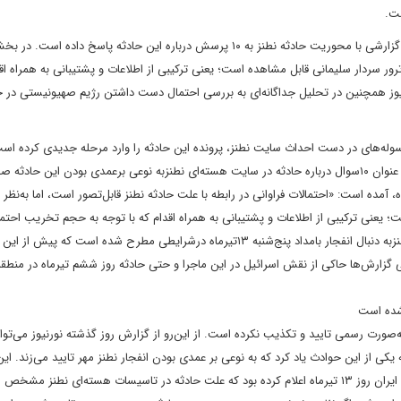
ست.
رویداد۲۴ سایت نورنیوز، نزدیک به شورای‌عالی امنیت ملی دیروز در گزارشی با محوریت حادثه نطنز به ۱۰ پرسش درباره این حادثه پاسخ د
ور سردار سلیمانی قابل مشاهده است؛ یعنی ترکیبی از اطلاعات و پشتیبانی به همراه اقد
وز همچنین در تحلیل جداگانه‌ای به بررسی احتمال دست داشتن رژیم صهیونیستی در حا
سوله‌های در دست احداث سایت نطنز، پرونده این حادثه را وارد مرحله جدیدی کرده است
گذشته سایت نورنیوز نزدیک به شورای‌عالی امنیت ملی درگزارشی با عنوان ۱۰سوال درباره حادثه در سایت هسته‌ای نطنزبه نوعی برعمدی بودن این حادث
مده است: «احتمالات فراوانی در رابطه با علت حادثه نطنز قابل‌تصور است، اما به‌نظر 
ت؛ یعنی ترکیبی از اطلاعات و پشتیبانی به همراه اقدام که با توجه به حجم تخریب احت
بودن را تقویت می‌کند.» اعلام احتمال عمدی بودن آتش‌سوزی درنطنزبه دنبال انفجار بامداد پنج‌شنبه ۱۳تیرماه درشرایطی مطرح شده است ک
 گزارش‌ها حاکی از نقش اسرائیل در این ماجرا و حتی حادثه روز ششم تیرماه در منطقه
 شده است
‌صورت رسمی تایید و تکذیب نکرده است. از این‌رو از گزارش روز گذشته نورنیوز می‌توان
یکی از این حوادث یاد کرد که به نوعی بر عمدی بودن انفجار نطنز مهر تایید می‌زند. این
ازجهت دیگری هم حائز اهمیت است چراکه شورای‌عالی امنیت ملی ایران روز ۱۳ تیرماه اعلام کرده بود که علت حادثه در تاسیسات هسته‌ای نطنز م