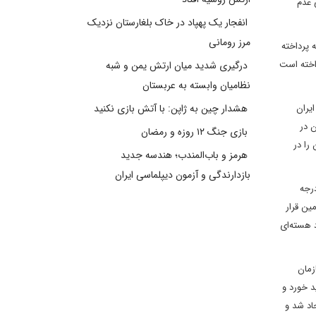
 عدم
انفجار یک پهپاد در خاک بلغارستان نزدیک
مرز رومانی
 پرداخته
اخته است
درگیری شدید میان ارتش یمن و شبه
نظامیان وابسته به عربستان
یران
هشدار چین به ژاپن: با آتش بازی نکنید
ن در
بازی جنگ ۱۲ روزه و رمضان
را در
هرمز و باب‌المندب؛ هندسه جدید
بازدارندگی و آزمون دیپلماسی ایران
رجه
ین قرار
د هسته‌ای
سازمان
هزار سو اورانیوم غنی شده کلید خورد و
یران هستند، ایجاد شد و