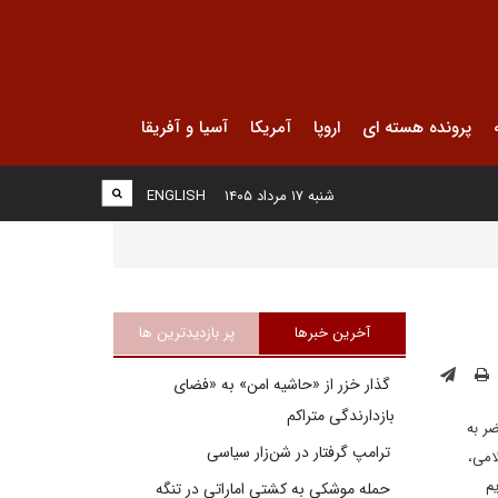
پرونده هسته ای
اروپا
آمریکا
آسیا و آفریقا
شنبه ۱۷ مرداد ۱۴۰۵
ENGLISH
آخرین خبرها
پر بازدیدترین ها
گذار خزر از «حاشیه امن» به «فضای
بازدارندگی متراکم
ضر به
ترامپ گرفتار در شن‌زار سیاسی
امی،
م
حمله موشکی به کشتی اماراتی در تنگه