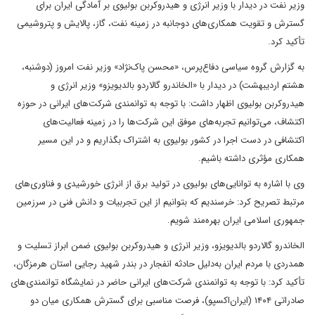
وزیر نفت در دیدار با وزیر انرژی و هیدروکربن بولیوی بر آمادگی ایران برای
گسترش و تقویت همکاری‌های دوجانبه در زمینه نفت، گاز، پالایش و پتروشیمی
تأکید کرد.
به گزارش گروه سیاسی دفاع‌پرس، «محسن پاک‌نژاد» وزیر نفت امروز (دوشنبه،
هشتم اردیبهشت) در دیدار با «الخاندرو گالاردو بالدیویزو» وزیر انرژی و
هیدروکربن بولیوی اظهار داشت: با توجه به توانمندی شرکت‌های ایرانی در حوزه
اکتشاف، می‌توانیم تجربه‌های موفق این شرکت‌ها را در زمینه فعالیت‌های
اکتشافی در دست اجرا در کشور بولیوی به اشتراک بگذاریم و در این مسیر
همکاری مؤثری داشته باشیم.
وی با اشاره به توانایی‌های بولیوی در تولید برق از انرژی خورشیدی و فناوری‌های
مرتبط تصریح کرد: خرسندیم که بتوانیم از این تجربیات و دانش فنی در سرزمین
جمهوری اسلامی ایران بهره‌مند شویم.
الخاندرو گالاردو بالدیویزو، وزیر انرژی و هیدروکربن بولیوی ضمن ابراز تسلیت و
همدردی با مردم ایران به‌دلیل حادثه انفجار در بندر شهید رجایی استان هرمزگان،
تأکید کرد: با توجه به توانمندی شرکت‌های ایرانی حاضر در نمایشگاه توانمندی‌های
صادراتی ۱۴۰۴ (ایران‌اکسپو)، فرصت مناسبی برای گسترش همکاری میان دو