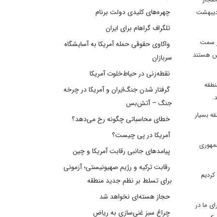
چهره‌های کلیدی دولت برنام
یک روزی دانست که همه مردم ایران باید از فلسفه نامگذاری این روز مطلع و آگاه باشند و اظهار داشت: روز ۱۰ اردیبهشت
تلگراف گراهام برای ایران
ر سمت
واکاوی حقوقی حمله آمریکا به آسایشگاه
یری که در خلیج فارس هستند
سربازان
نقطه‌زنی در حیاط‌خلوت آمریکا
یلادی، پرتغالی‌ها به منطقه
گرفتار شدن جنگ‌ایران و آمریکا در چرخه
جنگ – آتش‌بس
قه بسیار
خطای محاسباتی چگونه رخ می‌دهد؟
آمریکا در پی چیست؟
جمهوری
پیامدهای جانبی رقابت آمریکا و چین
رقابت ترکیه و رژیم صهیونیستی؛ آزمونی
 این منطقه برقرار کردیم
برای تسلط بر نظم جدید منطقه
حجاز هسته‌ای نخواهد شد
ای ما در
چراغ سبز غنی‌سازی به ریاض