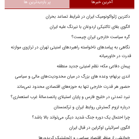
آخرین خبرها
پر بازدیدترین ها
دکترین ژئواکونومیک ایران در شرایط تصاعد بحران
الگوی بقای تاکتیکی اردوغان با نیرنگ علیه ایران
گره سیاست خارجی ایران چیست؟
نگاهی به پیامدهای ناخواسته راهبردهای امنیتی تهران در ترازوی موازنه
قدرت در خاورمیانه
پیمان دفاعی مکه؛ نظم امنیتی جدید منطقه
اندی برنهام؛ وعده های بزرگ در میان محدودیت‌های مالی و سیاسی
حضور هر قدرت خارجی تنها به حوزه‌های اقتصادی محدود نمی‌ماند
نبرد تمدنی در خلیج فارس و پایان استیلای پانصدسالۀ غرب استعماری؟
درباره لزوم گسترش روابط ایران و ترکمنستان
چرا احتمال یک دوره جنگ شدید دیگر، می‌تواند بالا باشد؟
الگوی اسرائیلی اوکراین در قبال ایران
خوانشی از منظر اقتصاد سیاسی و ژئوپلیتیک کریدورها