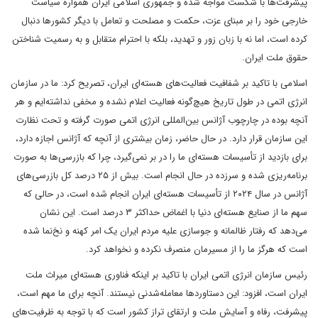
پیشرفت‌ها با شکست مواجه شده و جمهوری اسلامی ایران همواره سیاست
خارجی خود را بر مبنای عزت، حکمت و مصلحت و تعامل با دیگر کشورها دنبال
کرده است، اما نه با زبان زور و تهدید، بلکه با احترام متقابل و به رسمیت شناختن
حقوق ملت ایران.
اسلامی با تاکید بر شفافیت فعالیت‌های هسته‌ای ایران، تصریح کرد: ما در سازمان
انرژی اتمی در طول تاریخ هیچ‌گونه فعالیت اعلام نشده و مخفی نداشته‌ایم و هر
آنچه بوده در چارچوب آژانس بین‌المللی انرژی اتمی صورت گرفته و تحت نظارت
این سازمان قرار دارد. در حال حاضر، زمان بیشتری از آنچه که آژانس اجازه دارد،
برای بازدید از تأسیسات هسته‌ای ما را در بر نمی‌گیرد، چرا که بازرسی‌ها به صورت
برنامه‌ریزی شده و سرزده در حال انجام است. بیش از ۲۵ درصد کل بازرسی‌های
آژانس در سال ۲۰۲۴ از تأسیسات هسته‌ای ایران انجام شده است، در حالی که
سهم ما از صنایع هسته‌ای دنیا با اغماض حداکثر ۳ درصد است. این نشان
می‌دهد که رفتار ظالمانه و جوسازی علیه مردم ایران یک امر کهنه و نخ‌نما شده
است که هرگز ما را از مسیرمان منصرف نکرده و نخواهد کرد.
رئیس سازمان انرژی اتمی ایران با تاکید بر اینکه فناوری هسته‌ای میراث ملت
ایران است، افزود: این دستاوردها معامله‌شدنی نیستند. آنچه برای ما مهم است،
پیشرفت، رفاه و آسایش ملت و ارتقای تراز کشور است که با توجه به ظرفیت‌های