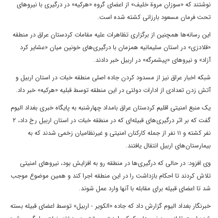
نوشتند که «سوزان مروة خلیف» از اعضای گروه «هرکیه» در درگیری با نیرو‌های
تحت فرمان مسعود بارزانی کشته شده است.
این رسانه‌ها همچنین از برگزاری تظاهرات علیه مقامات کردستان عراق در منطقه
«قلادزی» در استان سلیمانیه همزمان با درگیری‌های خونین میان «عشایر کرد
آزاد» و نیرو‌های «پیشمرگه» در اربیل خبر دادند.
شبکه اخبار عراق نیز از مسدود کردن جاده اصلی منطقه خبات در استان اربیل و
آتش زدن تعدادی از ادارات دولتی در این منطقه توسط قبلیه «هرکیه» خبر داد.
یک منبع امنیتی اقلیم کردستان عراق بامداد چهارشنبه به پایگاه خبری بغداد الیوم
گفت که بر اثر درگیری‌های قبیله‌ای که در منطقه خبات در استان اربیل رخ داد، ۲
نفر کشته و ۱۱ نفر از جمله کارکنان امنیتی و غیرنظامیان زخمی شدند که به
بیمارستان‌های اربیل انتقال یافتند.
وی افزود: در حالی که درگیری‌ها در منطقه رو به افزایش بود، نیرو‌های امنیتی
تلاش کردند تا احکام بازداشت را در این منطقه اجرا کند و همین موضوع موجب
شد تا اعضای قبیله برای مقابله با آنها وارد عمل شوند.
خبرنگار بغداد الیوم گزارش داد که جاده «الکویر - اربیل» توسط اعضای قبیله بسته