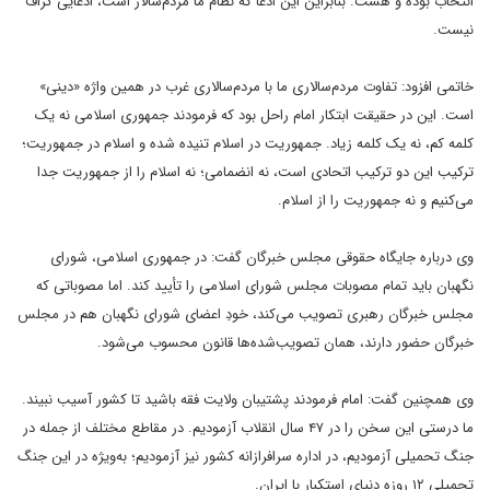
انتخاب بوده و هست. بنابراین این ادعا که نظام ما مردم‌سالار است، ادعایی گزاف
نیست.
خاتمی افزود: تفاوت مردم‌سالاری ما با مردم‌سالاری غرب در همین واژه «دینی»
است. این در حقیقت ابتکار امام راحل بود که فرمودند جمهوری اسلامی نه یک
کلمه کم، نه یک کلمه زیاد. جمهوریت در اسلام تنیده شده و اسلام در جمهوریت؛
ترکیب این دو ترکیب اتحادی است، نه انضمامی؛ نه اسلام را از جمهوریت جدا
می‌کنیم و نه جمهوریت را از اسلام.
وی درباره جایگاه حقوقی مجلس خبرگان گفت: در جمهوری اسلامی، شورای
نگهبان باید تمام مصوبات مجلس شورای اسلامی را تأیید کند. اما مصوباتی که
مجلس خبرگان رهبری تصویب می‌کند، خودِ اعضای شورای نگهبان هم در مجلس
خبرگان حضور دارند، همان تصویب‌شده‌ها قانون محسوب می‌شود.
وی همچنین گفت: امام فرمودند پشتیبان ولایت فقه باشید تا کشور آسیب نبیند.
ما درستی این سخن را در ۴۷ سال انقلاب آزمودیم. در مقاطع مختلف از جمله در
جنگ تحمیلی آزمودیم، در اداره سرافرازانه کشور نیز آزمودیم؛ به‌ویژه در این جنگ
تحمیلی ۱۲ روزه دنیای استکبار با ایران.