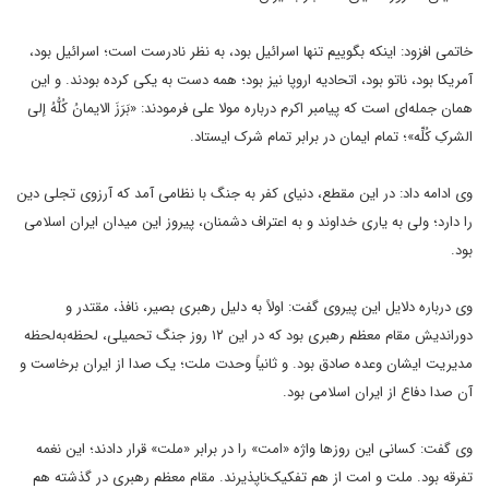
خاتمی افزود: اینکه بگوییم تنها اسرائیل بود، به نظر نادرست است؛ اسرائیل بود،
آمریکا بود، ناتو بود، اتحادیه اروپا نیز بود؛ همه دست به یکی کرده بودند. و این
همان جمله‌ای است که پیامبر اکرم درباره مولا علی فرمودند: «بَرَزَ الایمانُ کُلُّهُ إلی
الشرکِ کُلِّه»؛ تمام ایمان در برابر تمام شرک ایستاد.
وی ادامه داد: در این مقطع، دنیای کفر به جنگ با نظامی آمد که آرزوی تجلی دین
را دارد؛ ولی به یاری خداوند و به اعتراف دشمنان، پیروز این میدان ایران اسلامی
بود.
وی درباره دلایل این پیروی گفت: اولاً به دلیل رهبری بصیر، نافذ، مقتدر و
دوراندیش مقام معظم رهبری بود که در این ۱۲ روز جنگ تحمیلی، لحظه‌به‌لحظه
مدیریت ایشان وعده صادق بود. و ثانیاً وحدت ملت؛ یک صدا از ایران برخاست و
آن صدا دفاع از ایران اسلامی بود.
وی گفت: کسانی این روزها واژه «امت» را در برابر «ملت» قرار دادند؛ این نغمه
تفرقه بود. ملت و امت از هم تفکیک‌ناپذیرند. مقام معظم رهبری در گذشته هم