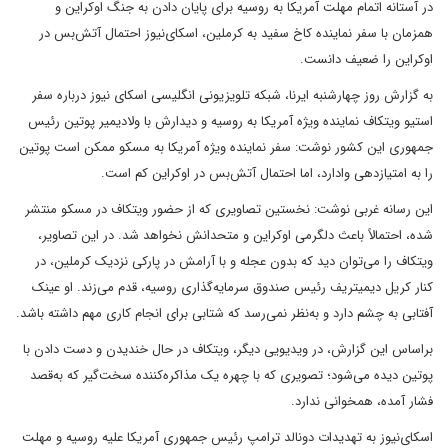
در آستانه اتمام مهلت آمریکا به روسیه برای پایان دادن به جنگ اوکراین و
همزمان با سفر نماینده کاخ سفید به کرملین، اسکای‌نیوز احتمال آتش‌بس ‌در
اوکراین را ضعیف دانست.
به گزارش روز چهارشنبه ایرنا، شبکه تلویزیونی انگلیسی اسکای نیوز درباره سفر
استیو ویتکاف نماینده ویژه آمریکا به روسیه و دیدارش با ولادیمیر پوتین رئیس
جمهوری این کشور نوشت: سفر نماینده ویژه آمریکا به مسکو ممکن است پوتین
را به امتیازدهی وادارد، اما احتمال آتش‌بس در اوکراین کم است.
این رسانه غربی نوشت: نخستین تصاویری که از حضور ویتکاف در مسکو منتشر
شده، احتمالاً باعث دلگرمی اوکراین و متحدانش نخواهد شد. در این تصاویر،
ویتکاف را می‌توان دید که بدون عجله و با آرامش در پارکی نزدیک کرملین، در
کنار کریل دیمیتریف رئیس صندوق سرمایه‌گذاری روسیه، قدم می‌زند. او عینک
آفتابی به چشم دارد و به‌نظر نمی‌رسد که شتابی برای انجام کاری مهم داشته باشد.
براساس این گزارش، در ویدیویی دیگر، ویتکاف در حال خندیدن و دست دادن با
پوتین دیده می‌شود؛ تصویری که با چهره یک مذاکره‌کننده سخت‌گیر که به‌قصد
فشار آمده، همخوانی ندارد.
اسکای‌نیوز به تهدیدات دونالد ترامپ رئیس جمهوری آمریکا علیه روسیه و مهلت