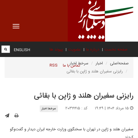
Toggle
vigation
صفحه نخست
درباره ما
عضویت
پیوند ها
ENGLISH
صفحه‌اصلی
اخبار
سرخط اخبار
تماس با ما
RSS
رایزنی سفیران هلند و ژاپن با بقائی
رایزنی سفیران هلند و ژاپن با بقائی
۱۵ مرداد ۱۴۰۴ | ۱۹:۴۹
کد : ۲۰۳۴۴۱۵
سرخط اخبار
سفیران هلند و ژاپن در تهران با سخنگوی وزارت خارجه ایران دیدار و گفت‌و‌گو
کردند.