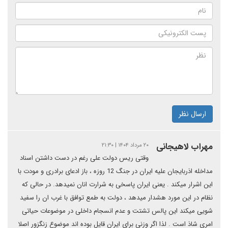
ارسال نظر
مهراب لاهیجانی
۲۰ مرداد ۱۴۰۴ | ۲۱:۳۰
وقتی ریس دولت علی رغم در دست داشتن اسناد
مداخله اذربایجان علیه ایران در جنگ 12 روزه ، باز ادعای برادری و مودت با
این اشرار میکند . یعنی ایران پاسخی به شرارت انان نمیدهد. در حالی که
نظام در این مورد هشدار میدهد ، دولت به طمع توافق با غرب ان را سفید
شویی میکند این پالس تشتت و عدم انسجام داخلی در موضوعات حیاتی
امری شاذ است . لذا اگر وزنی برای ایران قایل بوده اند موضوع زنگزور اصلا