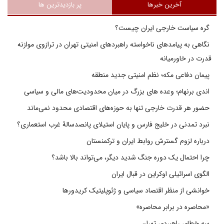
آخرین خبرها
پر بازدیدترین ها
گره سیاست خارجی ایران چیست؟
نگاهی به پیامدهای ناخواسته راهبردهای امنیتی تهران در ترازوی موازنه
قدرت در خاورمیانه
پیمان دفاعی مکه؛ نظم امنیتی جدید منطقه
اندی برنهام؛ وعده های بزرگ در میان محدودیت‌های مالی و سیاسی
حضور هر قدرت خارجی تنها به حوزه‌های اقتصادی محدود نمی‌ماند
نبرد تمدنی در خلیج فارس و پایان استیلای پانصدسالۀ غرب استعماری؟
درباره لزوم گسترش روابط ایران و ترکمنستان
چرا احتمال یک دوره جنگ شدید دیگر، می‌تواند بالا باشد؟
الگوی اسرائیلی اوکراین در قبال ایران
خوانشی از منظر اقتصاد سیاسی و ژئوپلیتیک کریدورها
«محاصره در برابر محاصره»
سه خطای راهبردی تهران