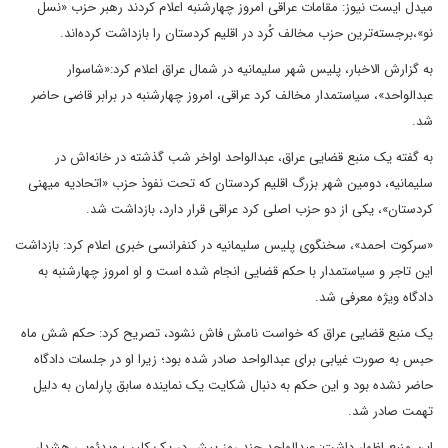
میدل ایست نیوز: مقامات عراقی امروز چهارشنبه اعلام کردند رهبر حزب «نسل
نو»،برجسته‌ترین حزب مخالف کُرد در اقلیم کردستان را بازداشت کرده‌اند.
به گزارش الاخبار، پلیس شهر سلیمانیه در شمال عراق اعلام کرد:«شاسوار
عبدالواحد»، سیاستمدار مخالف کرد عراقی‌، امروز چهارشنبه در برابر قاضی حاضر
شد.
به گفته یک منبع قضایی عراق، عبدالواحد اواخر شب گذشته در خانه‌اش در
سلیمانیه، دومین شهر بزرگ اقلیم کردستان که تحت نفوذ حزب «اتحادیه میهنی
کردستان»، یکی از دو حزب اصلی کرد عراقی قرار دارد، بازداشت شد.
«سرکوت احمد»، سخنگوی پلیس سلیمانیه در کنفرانسی خبری اعلام کرد: بازداشت
این تاجر و سیاستمدار با حکم قضایی انجام شده است و او امروز چهارشنبه به
دادگاه ویژه معرفی شد.
یک منبع قضایی عراق که خواست نامش فاش نشود، تصریح کرد: حکم شش ماه
حبس به صورت غیابی برای عبدالواحد صادر شده بود؛ زیرا او در جلسات دادگاه
حاضر نشده بود و این حکم به دنبال شکایت یک نماینده سابق پارلمان به دلیل
تهمت صادر شد.
این منبع اظهار داشت: عبدالواحد چند روز پیش در یک کلیپ ویدئویی هشدار