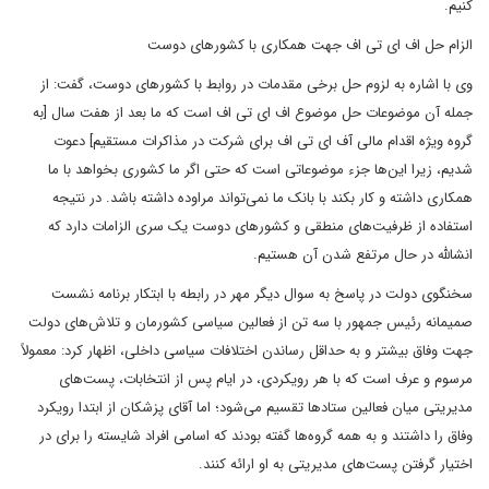
کنیم.
الزام حل اف ای تی اف جهت همکاری با کشورهای دوست
وی با اشاره به لزوم حل برخی مقدمات در روابط با کشورهای دوست، گفت: از
جمله آن موضوعات حل موضوع اف ای تی اف است که ما بعد از هفت سال [به
گروه ویژه اقدام مالی آف ای تی اف برای شرکت در مذاکرات مستقیم] دعوت
شدیم، زیرا این‌ها جزء موضوعاتی است که حتی اگر ما کشوری بخواهد با ما
همکاری داشته و کار بکند با بانک ما نمی‌تواند مراوده داشته باشد. در نتیجه
استفاده از ظرفیت‌های منطقی و کشورهای دوست یک سری الزامات دارد که
انشالله در حال مرتفع شدن آن هستیم.
سخنگوی دولت در پاسخ به سوال دیگر مهر در رابطه با ابتکار برنامه نشست
صمیمانه رئیس جمهور با سه تن از فعالین سیاسی کشورمان و تلاش‌های دولت
جهت وفاق بیشتر و به حداقل رساندن اختلافات سیاسی داخلی، اظهار کرد: معمولاً
مرسوم و عرف است که با هر رویکردی، در ایام پس از انتخابات، پست‌های
مدیریتی میان فعالین ستادها تقسیم می‌شود؛ اما آقای پزشکان از ابتدا رویکرد
وفاق را داشتند و به همه گروه‌ها گفته بودند که اسامی افراد شایسته را برای در
اختیار گرفتن پست‌های مدیریتی به او ارائه کنند.