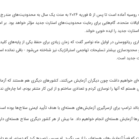
پیش از این، ولادیمیر پوتین، رئیس‌جمهور روسیه، اعلام کرده بود که روسیه آماده است تا پس از ۵ فوریه ۲۰۲۶ به مدت یک سال به م
ل ایالات متحده، گام‌هایی برای رعایت محدودیت‌های استارت جدید مؤثر خواهد بود. بر 
استارت جدید را ایده خوبی خواند.
ی ریانووستی در اوایل ماه نوامبر گفت که زمان زیادی برای حفظ یکی از پایه‌های کلید
و محدودسازی بیشتر تسلیحات تهاجمی استراتژیک نیز شناخته می‌شود - باقی نمانده اس
رت جدید است.
ه‌ای خواهیم داشت چون دیگران آزمایش می‌کنند، کشورهای دیگری هم هستند که آزم
تم که آنها را نوسازی کردم و تعدادی ساختم و از این کار متنفر بودم، اما چاره‌ای ند
دونالد ترامپ برای ازسرگیری آزمایش‌های هسته‌ای با هدف تأیید ایمنی سلاح‌ها بوده است
رها آزمایش هسته‌ای انجام خواهیم داد. ما بیش از هر کشور دیگری سلاح هسته‌ای داری
ه فوراً آزمایش‌های هسته‌ای را از سر بگیرد. او سپس تصریح کرد که دستور او به دلی