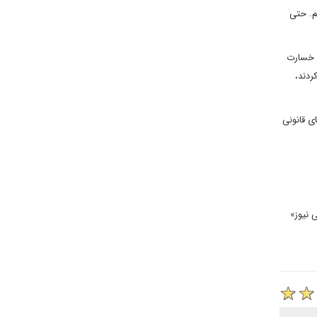
ر را بکنم. حتی
ر خسارت
ردند،
ی قانونی
 نیوز»