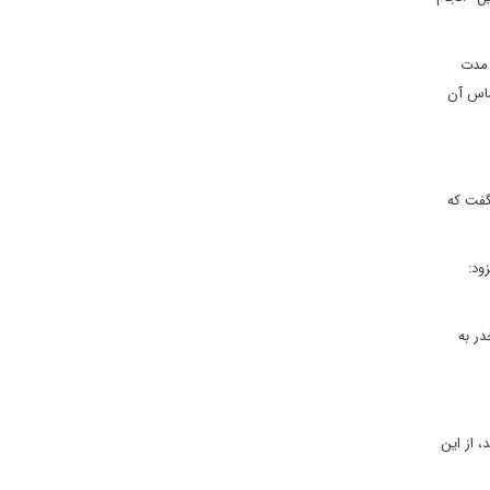
 مدت
ساس آن
گفت که
ود:
در به
 از این