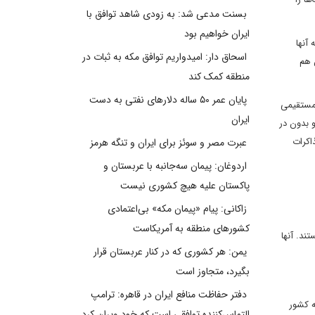
بسنت مدعی شد: به زودی شاهد توافق با
ایران خواهیم بود
 تاسیسات هسته‌ای ایران گفت: «۲۲ سال بود که آنها
اسحاق دار: امیدواریم توافق مکه به ثبات در
ن هم
منطقه کمک کند
پایان عمر ۵۰ ساله دلارهای نفتی به دست
رمستقیمی
ایران
 گروه ۷ پس از جلسه‌ای در کانادا و بدون در
اکرات
عبرت مصر و سوئز برای ایران و تنگه هرمز
اردوغان: پیمان سه‌جانبه با عربستان و
پاکستان علیه هیچ کشوری نیست
زاکانی: پیام «پیمان مکه» بی‌اعتمادی
کشورهای منطقه به آمریکاست
ند. آنها
یمن: هر کشوری که در کنار عربستان قرار
بگیرد، متجاوز است
دفتر حفاظت منافع ایران در قاهره: ترامپ
ه کشور
التماس‌کننده توافقی است که خود ویران کرد