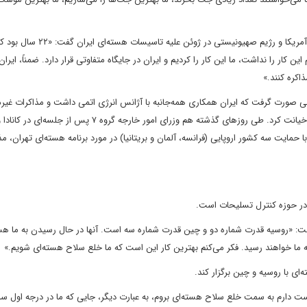
ترامپ در لفاظی‌های تازه خود راجع به حمله متجاوزانه و غیرقانونی آمریکا و رژیم صهیونیستی در ژوئن علیه
کار را نداشت، ما این کار را کردیم و ایران در جایگاه متفاوتی قرار دارد. ضمناً، ایرا
اکره کنند.»
طی صورت گرفت که ایران همکاری همه‌جانبه با آژانس انرژی اتمی داشت و مذاکرات غی
با طرف آمریکایی در عمان در جریان بود، اما واشنگتن به دیپلماسی خیانت کرد. طی روزهای گذشته هم وزرای امور خارجه
 حمایت سه کشور اروپایی (فرانسه، آلمان و بریتانیا) در مورد برنامه هسته‌ای تهران، مذ
در حوزه کنترل تسلیحات است.
گفت: «روسیه قدرت شماره دو و چین قدرت شماره سه است. آنها در حال رسیدن به ما هست
 به ما خواهند رسید. فکر می‌کنم بهترین کار این است که ما خلع سلاح هسته‌ای شویم.»
ی با روسیه و چین برگزار کند.
 دارم به سمت خلع سلاح هسته‌ای بروم، به عبارت دیگر، جایی که ما در درجه اول س