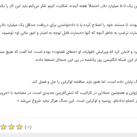
ترامپ به خبرنگاران گفت: «ما قصد داریم از آنها به دلیل خسارتی بین یک تا ۵ میلیارد دلار، احتمالاً هفته آینده، شکایت کنیم. فکر می‌کنم باید این کا
بودند تا مستند خود را اصلاح کرده یا با دادخواستی برای دریافت حداقل یک میلیارد دلا
ت ترامپ به خاطر آنچه که آنها «خسارت قابل توجه به اعتبار و امور مالی او» توصیف ک
 و اذعان کرد که ویرایش اظهارات او «خطای قضاوت» بوده است، اما گفت که هیچ مبنا
این شبکه انگلیسی روز یکشنبه در پی این جنجال استعفا دادند.
پایان داده است، اما هنوز باید مناقشه اوکراین را حل و فصل کند.
 ژوئن و همچنین حملاتی در کارائیب که تنش‌آفرینی جدیدی است، در مصاحبه با «جی‌بی‌
وز انجام نداده‌ام، روسیه و اوکراین است. این جنگ هرگز نباید شروع می‌شد.»
( ۱ )