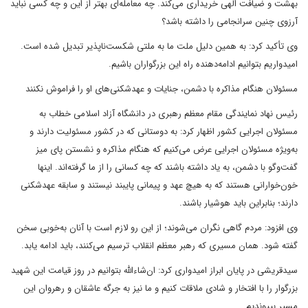
بهشت و ضیافت الهی خریداری می‌کند. چه معامله‌ای بهتر از این و چه کسی نباید
آرزوی چنین سرانجامی را داشته باشد؟
وی تأکید کرد: به همین دلیل ملت ما به ملتی شکست‌ناپذیر تبدیل شده است.
امیدواریم بتوانیم ادامه‌دهنده راه این بزرگواران باشیم.
مسئولان هنگام مذاکره با دشمن، جنایات و عهدشکنی‌های او را فراموش نکنند
رئیس نهاد نمایندگی مقام معظم رهبری در دانشگاه آزاد اسلامی خطاب به
مسئولان اجرایی کشور اظهار کرد: به دوستانی که در کشور مسئولیت دارند و
به‌ویژه مسئولان اجرایی عرض می‌کنیم که هنگام مذاکره و نشستن پای میز
گفت‌وگو با دشمن، به یاد داشته باشند که چه کسانی را از ما گرفته‌اند. اینها
خون‌خوارانی هستند که به هیچ عهد و پیمانی پایبند نیستند و سابقه عهدشکنی
دارند؛ بنابراین باید هوشیار باشند.
وی افزود: مردم گاهی نگران می‌شوند؛ از این رو لازم است با آنان به‌خوبی سخن
گفته شود. همان مسیری که رهبر معظم انقلاب ترسیم می‌کنند، باید ادامه یابد.
سیدقریشی در پایان ابراز امیدواری کرد: ان‌شاءالله بتوانیم در روز قیامت این شهید
بزرگوار را با افتخار و شادی ملاقات کنیم و ما نیز به جرگه عاشقان و رهروان این
مسیر بپیوندیم.