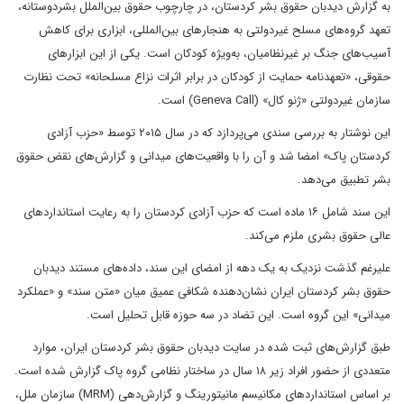
به گزارش دیدبان حقوق بشر کردستان، در چارچوب حقوق بین‌الملل بشردوستانه،
تعهد گروه‌های مسلح غیردولتی به هنجارهای بین‌المللی، ابزاری برای کاهش
آسیب‌های جنگ بر غیرنظامیان، به‌ویژه کودکان است. یکی از این ابزارهای
حقوقی، «تعهدنامه حمایت از کودکان در برابر اثرات نزاع مسلحانه» تحت نظارت
سازمان غیردولتی «ژنو کال» (Geneva Call) است.
این نوشتار به بررسی سندی می‌پردازد که در سال ۲۰۱۵ توسط «حزب آزادی
کردستان پاک» امضا شد و آن را با واقعیت‌های میدانی و گزارش‌های نقض حقوق
بشر تطبیق می‌دهد.
این سند شامل ۱۶ ماده است که حزب آزادی کردستان را به رعایت استانداردهای
عالی حقوق بشری ملزم می‌کند.
علیرغم گذشت نزدیک به یک دهه از امضای این سند، داده‌های مستند دیدبان
حقوق بشر کردستان ایران نشان‌دهنده شکافی عمیق میان «متن سند» و «عملکرد
میدانی» این گروه است. این تضاد در سه حوزه قابل تحلیل است.
طبق گزارش‌های ثبت شده در سایت دیدبان حقوق بشر کردستان ایران، موارد
متعددی از حضور افراد زیر ۱۸ سال در ساختار نظامی گروه پاک گزارش شده است.
بر اساس استانداردهای مکانیسم مانیتورینگ و گزارش‌دهی (MRM) سازمان ملل،