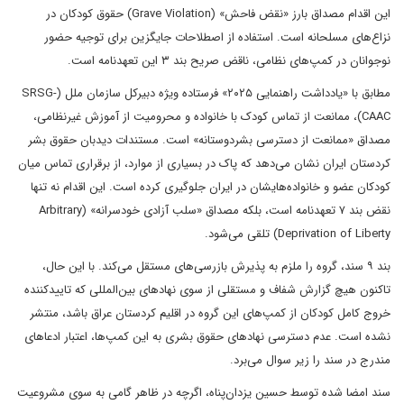
این اقدام مصداق بارز «نقض فاحش» (Grave Violation) حقوق کودکان در
نزاع‌های مسلحانه است. استفاده از اصطلاحات جایگزین برای توجیه حضور
نوجوانان در کمپ‌های نظامی، ناقض صریح بند ۳ این تعهدنامه است.
مطابق با «یادداشت راهنمایی ۲۰۲۵» فرستاده ویژه دبیرکل سازمان ملل (SRSG-
CAAC)، ممانعت از تماس کودک با خانواده و محرومیت از آموزش غیرنظامی،
مصداق «ممانعت از دسترسی بشردوستانه» است. مستندات دیدبان حقوق بشر
کردستان ایران نشان می‌دهد که پاک در بسیاری از موارد، از برقراری تماس میان
کودکان عضو و خانواده‌هایشان در ایران جلوگیری کرده است. این اقدام نه تنها
نقض بند ۷ تعهدنامه است، بلکه مصداق «سلب آزادی خودسرانه» (Arbitrary
Deprivation of Liberty) تلقی می‌شود.
بند ۹ سند، گروه را ملزم به پذیرش بازرسی‌های مستقل می‌کند. با این حال،
تاکنون هیچ گزارش شفاف و مستقلی از سوی نهادهای بین‌المللی که تاییدکننده
خروج کامل کودکان از کمپ‌های این گروه در اقلیم کردستان عراق باشد، منتشر
نشده است. عدم دسترسی نهادهای حقوق بشری به این کمپ‌ها، اعتبار ادعاهای
مندرج در سند را زیر سوال می‌برد.
سند امضا شده توسط حسین یزدان‌پناه، اگرچه در ظاهر گامی به سوی مشروعیت