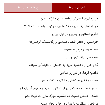
آخرین خبرها
پر بازدیدترین ها
درباره لزوم گسترش روابط ایران و ترکمنستان
چرا احتمال یک دوره جنگ شدید دیگر، می‌تواند بالا باشد؟
الگوی اسرائیلی اوکراین در قبال ایران
خوانشی از منظر اقتصاد سیاسی و ژئوپلیتیک کریدورها
«محاصره در برابر محاصره»
سه خطای راهبردی تهران
گذار خزر از «حاشیه امن» به «فضای بازدارندگی متراکم
ترامپ گرفتار در شن‌زار سیاسی
حمله موشکی به کشتی اماراتی در تنگه هرمز
تماس تلفنی نخست وزیر ارمنستان با رئیس جمهور آذربایجان
هشدار حماس نسبت به تشدید شهرک‌سازی در بیت‌ لحم
عراقچی: مذاکرات با عمان در حال انجام است