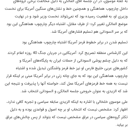
به گفته موسوی، در آن جلسه آقای المالکی به دلیل مخالفت برخی گروه‌های
داخل چارچوب هماهنگی و همچنین خط و نشان‌های سنگین آمریکا برای نخست
وزیری او، به قطعیت رسیده بود که نمی‌تواند نخست وزیر شود و در نهایت
موضع المالکی تغییر کرد؛ از طرف مقابل، اشتباه دیگر چارچوب هماهنگی این بود
که بر سر السودانی هم تسلیم فشارهای آمریکا شد.
تسلیم شدن در برابر خطوط قرمز آمریکا اشتباه چارچوب هماهنگی بود
این کارشناس منطقه تصریح کرد: آمریکایی در جریان جنگ 40 روزه اعلام کردند
که به دلیل چشم پوشی السودانی از حملات ایران به پایگاه‌های آمریکا و
کشورهای عربی خلیج فارس او نیز خط قرمز واشنگتن تبدیل شده و اشتباه
چارچوب هماهنگی این بود که به جای چانه زنی در برابر آمریکا مبنی بر اینکه قرار
نیست به همه خط قرمزهای آمریکا عمل کند، خواسته آنها را پذیرفت و نتیجه این
شد که الزیدی به عنوان خروجی جلسه المالکی و السودانی انتخاب شد.
علی موسوی خلخالی با اشاره به اینکه الزیدی سابقه سیاسی و تجربه کافی ندارد،
اظهار کرد: مشخص نیست که انتخاب او بر چه اصول و قواعدی بوده و به دلیل
تکثر گروه‌های سیاسی در عراق مشخص نیست که بتواند از پس چالش‌های عراق
بر بیاید.