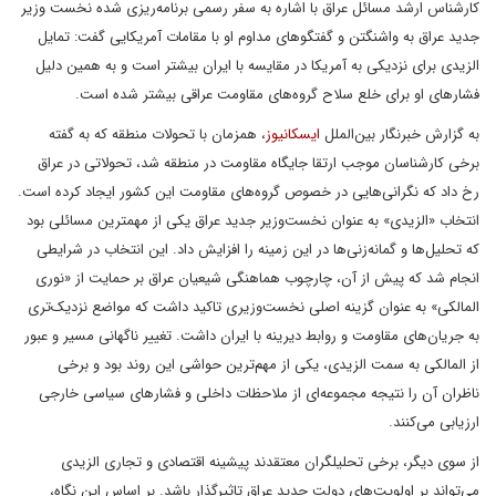
کارشناس ارشد مسائل عراق با اشاره به سفر رسمی برنامه‌ریزی شده نخست وزیر
جدید عراق به واشنگتن و گفتگوهای مداوم او با مقامات آمریکایی گفت: تمایل
الزیدی برای نزدیکی به آمریکا در مقایسه با ایران بیشتر است و به همین دلیل
فشارهای او برای خلع سلاح گروه‌های مقاومت عراقی بیشتر شده است.
به گزارش خبرنگار بین‌الملل
ایسکانیوز
، همزمان با تحولات منطقه که به گفته
برخی کارشناسان موجب ارتقا جایگاه مقاومت در منطقه شد، تحولاتی در عراق
رخ داد که نگرانی‌هایی در خصوص گروه‌های مقاومت این کشور ایجاد کرده است.
انتخاب «الزیدی» به عنوان نخست‌وزیر جدید عراق یکی از مهمترین مسائلی بود
که تحلیل‌ها و گمانه‌زنی‌ها در این زمینه را افزایش داد. این انتخاب در شرایطی
انجام شد که پیش از آن، چارچوب هماهنگی شیعیان عراق بر حمایت از «نوری
المالکی» به عنوان گزینه اصلی نخست‌وزیری تاکید داشت که مواضع نزدیک‌تری
به جریان‌های مقاومت و روابط دیرینه با ایران داشت. تغییر ناگهانی مسیر و عبور
از المالکی به سمت الزیدی، یکی از مهم‌ترین حواشی این روند بود و برخی
ناظران آن را نتیجه مجموعه‌ای از ملاحظات داخلی و فشارهای سیاسی خارجی
ارزیابی می‌کنند.
از سوی دیگر، برخی تحلیلگران معتقدند پیشینه اقتصادی و تجاری الزیدی
می‌تواند بر اولویت‌های دولت جدید عراق تاثیرگذار باشد. بر اساس این نگاه،