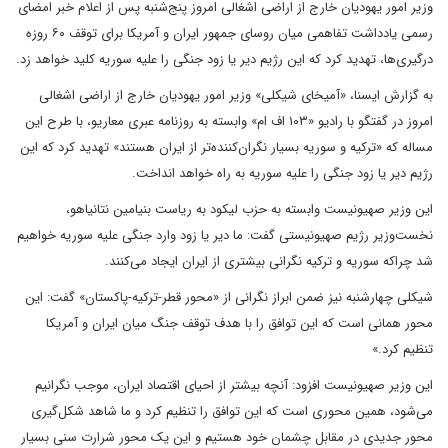
وزیر امور یهودیان خارج از اراضی اشغالی امروز پنج‌شنبه پس از اعلام خبر امضای
رسمی یادداشت تفاهمی میان روسای جمهور ایران و آمریکا برای توقف ۶۰ روزه
درگیری‌ها، تهدید کرد که این رژیم دیر یا زود جنگی را علیه سوریه کلید خواهد زد.
به گزارش ایسنا، «آمیخای شیکلی» وزیر امور یهودیان خارج از اراضی اشغالی
امروز در گفتگو با رادیو «۱۰۳ اف ام» وابسته به روزنامه عبری معاریو، با طرح این
مساله که «ترکیه و سوریه بسیار نگران‌کننده‌تر از ایران هستند» تهدید کرد که این
رژیم دیر یا زود جنگی را علیه سوریه به راه خواهد انداخت.
این وزیر صهیونیست وابسته به حزب لیکود به ریاست بنیامین نتانیاهو،
نخست‌وزیر رژیم صهیونیستی گفت: ما دیر یا زود وارد جنگی علیه سوریه خواهیم
شد چراکه سوریه و ترکیه نگرانی بیشتری از ایران ایجاد می‌کنند.
شیکلی چهارشنبه نیز ضمن ابراز نگرانی از «محور قطر-ترکیه-پاکستان» گفت: این
محور همانی است که این توافق را با هدف توقف جنگ میان ایران و آمریکا
تنظیم کرد.»
این وزیر صهیونیست افزود: آنچه بیشتر از احیای اقتصاد ایران، موجب نگرانیم
می‌شود، همین محوری است که این توافق را تنظیم کرد و ما شاهد شکل‌گیری
محور جدیدی در مقابل چشمان خود هستیم و این یک محور شرارت سنی بسیار