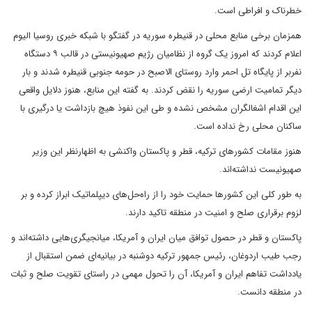
خطرناک و افراطی است.
همزمان برخی منابع محلی در قنیطره سوریه در گفتگو با شبکه خبری روسیا الیوم
اعلام کردند که امروز یک گروه از نظامیان رژیم صهیونیستی در قالب ۹ دستگاه
نفربر از پایگاه تل احمر وارد روستای الاصبح در حومه جنوبی قنیطره شدند و بار
دیگر تمامیت ارضی سوریه را نقض کردند. به گفته این منابع، هنوز دلایل واقعی
این اقدام اشغالگران مشخص نشده و طی این نفوذ هیچ بازداشت یا درگیری با
ساکنان محلی رخ نداده است.
هنوز مقامات کشورهای ترکیه، قطر و پاکستان واکنشی به اظهارنظر این وزیر
صهیونیست نداشته‌اند.
به طور کلی این کشورها حمایت خود را از راه‌حل‌های دیپلماتیک ابراز کرده و بر
لزوم برقراری صلح و امنیت در منطقه تاکید دارند.
پاکستان و قطر در حصول توافق میان ایران و آمریکا، میانجیگری‌هایی داشته‌اند و
رجب طیب اردوغان، رئیس جمهور ترکیه دوشنبه در بیانیه‌ای ضمن استقبال از
یادداشت تفاهم ایران و آمریکا، آن را تحول مهمی در راستای تقویت صلح و ثبات
در منطقه دانست.