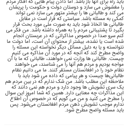
باید راه برای آنها باز باشد. اما دادن پیام هایی که افکار مردم
را مغشوش می سازد و دوستان دولت و حکومت را پریشان
می کند و طالبانی ها را بیشتر متهور می سازد نمی تواند
کمکی به مسئله باشد. سیاستی که قرار است در مقابل
طالبانی ها اتخاذ شود باید به صورت ملی مورد بحث قرار
بگیرد تا پشتیبانی مردم را به همراه داشته باشد. من فکر می
کنم سرو صدا در خصوص مذاکراتی که در عربستان انجام
شده است یا نشده، بیشتر از محتوای آن است، اما دولت ما
نتوانسته و یا به دلیل مسائل دیگر نخواسته این مسئله را
واضح مطرح کند که آنچه که در مورد آن مذاکره می کنیم
چیست. طالبانی ها وزارت نمی خواهند، طالبانی که ما با آن
مواجه بودیم و مردم هم آنها را می شناسند، می خواهند
نظام خود را در افغانستان مستقر کنند. ما می دانیم نظام
طالبانی‌ها چیست و هر پیامی که داده می شود باید با
ملاحظه این مطلب باشد. من شک ندارم که در بین مردم هم
یک سری تشویش ها وجود دارد و مردم هم نمی دانند که
این مذاکرات چه معنایی دارد. همین که شما امروز این سوال
را مطرح می کنید و من می گویم که در خصوص آن اطلاع
ندارم موجب تشویش ذهن مردم افغانستان می‌شود. پس
باید مسئله واضح مطرح شود.