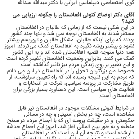
گوی اختصاصی دیپلماسی ایرانی با دکتر عبدالله عبدالله.
آقای دکتر اوضاع کنونی افغانستان را چگونه ارزیابی می
کنید؟
در این شکی نیست که از زمانی که طالبان در افغانستان
مستقر شدند به افغانستان توجه نمی شد و تنها چند کشور
بودند که برای اینکه طالبان، مشکل طالبان و تروریسم بیشتر
نشود و بیشتر ریشه نگیرد به افغانستان کمک می‌کردند. امروز
همه دنیا متوجه قضیه افغانستان شده اند و به این کشور
کمک می کنند. بنابراین وضعیت افغانستان تغییر کرده است
و این تغییر بر روی زندگی مردم نیز تاثیر گذاشته است.
خصوصا من بزرگترین تحول را در افغانستان در این می دانم
که مردم به این نتیجه رسیده اند که راه تعیین سرنوشت، از
طریق مشارکت در پروسه سیاسی، شرکت در انتخابات و
فعالیت های سیاسی است. این دستاورد بسیار بزرگی برای
افغانستان است.
در شرایط کنونی مشکلات موجود در افغانستان نیز قابل
مشاهده است، چه در بخش امنیتی و چه در مسائل
حکومتی. و در حقیقت پروسه ای که با اجماع مردم در سطح
منطقه و به طور بین المللی آغاز شد، امروز این اجماع خدشه
دار شده است و نتیجه آن این است که در افغانستان