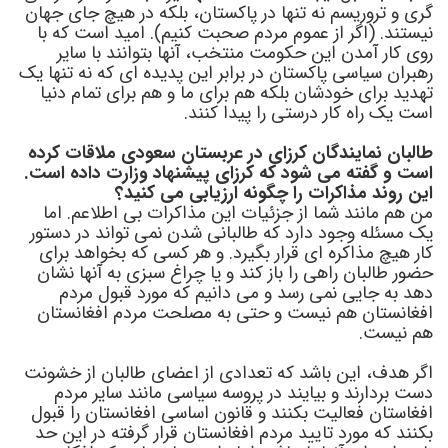
گری و تروریسم نه تنها در پاکستان، بلکه در هیچ جای جهان
نیستند. (اگر از عموم مردم صحبت کنیم). امید است که با
روی کار آمدن این حکومت منتخب، آنها بتوانند با سایر
رهبران سیاسی پاکستان در برابر این پدیده ای که نه تنها یک
تهدید برای خودشان بلکه هم برای ما و هم برای تمام دنیا
است یک راه کار درستی را پیدا کنند.
طالبان نمایندگان کرزای در عربستان سعودی ملاقات کرده
است و گفته می شود که کرزای پیشنهاد وزارت داده است.
این روند مذاکرات را چگونه ارزیابی می کنید؟
من هم مانند شما از جزئیات این مذاکرات بی اطلاعم. اما
یک مسئله وجود دارد که طالبانی شدن نمی تواند در دستور
کار هیچ مذاکره ای قرار بگیرد. و هر کسی که بخواهد برای
حضور طالبان راهی را باز کند و یا چراغ سبزی به آنها نشان
دهد به جایی نمی رسد و می دانیم که مورد قبول مردم
افغانستان هم نیست و حتی به مصلحت مردم افغانستان
هم نیست.
اگر هدف، این باشد که تعدادی از اعضای طالبان از خشونت
دست بردارند و بیایند در پروسه سیاسی مانند سایر مردم
افغاستان فعالیت بکنند و قانون اساسی افغانستان را قبول
بکنند که مورد تایید مردم افغانستان قرار گرفته در این حد