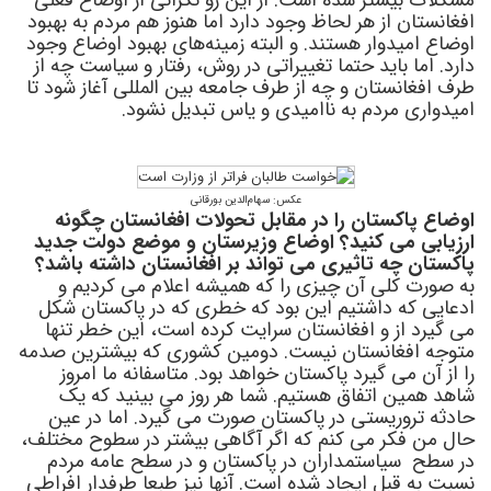
مشکلات بیشتر شده است. از این رو نگرانی از اوضاع فعلی
افغانستان از هر لحاظ وجود دارد اما هنوز هم مردم به بهبود
اوضاع امیدوار هستند. و البته زمینه‌های بهبود اوضاع وجود
دارد. اما باید حتما تغییراتی در روش، رفتار و سیاست چه از
طرف افغانستان و چه از طرف جامعه بین المللی آغاز شود تا
امیدواری مردم به ناامیدی و یاس تبدیل نشود.
عکس: سهام‌الدين بورقانى
اوضاع پاکستان را در مقابل تحولات افغانستان چگونه
ارزیابی می کنید؟ اوضاع وزیرستان و موضع دولت جدید
پاکستان چه تاثیری می تواند بر افغانستان داشته باشد؟
به صورت کلی آن چیزی را که همیشه اعلام می کردیم و
ادعایی که داشتیم این بود که خطری که در پاکستان شکل
می گیرد از و افغانستان سرایت کرده است، این خطر تنها
متوجه افغانستان نیست. دومین کشوری که بیشترین صدمه
را از آن می گیرد پاکستان خواهد بود. متاسفانه ما امروز
شاهد همین اتفاق هستیم. شما هر روز می بینید که یک
حادثه تروریستی در پاکستان صورت می گیرد. اما در عین
حال من فکر می کنم که اگر آگاهی بیشتر در سطوح مختلف،
در سطح سیاستمداران در پاکستان و در سطح عامه مردم
نسبت به قبل ایجاد شده است. آنها نیز طبعا طرفدار افراطی