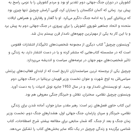
کشورش در دوران جنگ جهانى دوم تقدير او بود و مردم کشورش را با عزمى راسخ به
پيش برد. زمانى که آلمان انگلستان را بمباران کرد، گويى آرامش چرچيل تنها چيزى بود
که بريتانياى کبير را به ادامه جنگ دلگرم مى‌کرد. او با گفتار و رفتارش و همراهى ايالات
متحده و اتحاد جماهير شوروى کشورش را براى پيروزى در جنگ جهانى دوم به پيش برد
و با اين کار به يکى از مهم‌ترين چهره‌هاى نامدار قرن بيستم بدل شد.
"وينستون چرچيل" کتاب ديگرى از مجموعه شخصيت‌هاى تاثيرگذار انتشارات ققنوس
است که در سلسسله کتاب‌هايى که منتشر کرده و يا در دست انتشار دارد، به زندگى و
تاثير شخصيت‌هاى مهم جهان در عرصه‌هاى سياست و انديشه مى‌پردازد.
چرچيل يکى از برجسته ترين سياستمداران تاريخ است که از ابتداى فعاليت‌هاى پرتنش
سياسى‌اش به اوج شهرت و عنوان نخست وزير قهرمان بريتانيا در جنگ جهانى دوم
رسيد. او نويسنده‌اى نامدار بود و در سال 1953 جايزه نوبل ادبيات را به دست آورد.
وينستون چرچيل نظامى، سخنران، نقاش و خبرنگار جنگى معروفى هم بود.
اين کتاب حاوى فصل‌هاى زير است: رهبر مقدر، مبارز جوان، آماده شدن براى زندگى
نظامى، خبرنگار و سرباز، پارلمان، جنگ جهانى اول، هشدارهاى جنگ دوم، نخست وزير
زمان جنگ و بعد از جنگ. گاه شمار، منابعى براى مطالعه بيشتر، شرح اصطلاحات، کتاب
شناسى برگزيده و زندگى چرچيل در يک نگاه ساير بخش‌هاى کتاب را تشکيل مى‌دهد.