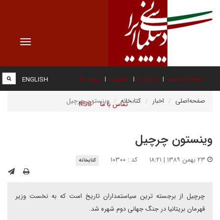
Toggle
vigation
صفحه نخست
درباره ما
عضویت
پیوند ها
ENGLISH
صفحه‌اصلی
اخبار
کتابخانه
وينستون چرچيل
تماس با ما
RSS
وينستون چرچيل
۲۳ بهمن ۱۳۸۹ | ۱۸:۲۱
کد : ۱۰۳۰۰
کتابخانه
چرچيل از برجسته ترين سياستمداران تاريخ است که به نخست وزير
قهرمان بريتانيا در جنگ جهانى دوم شهره شد.