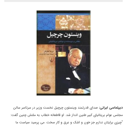
ديپلماسى ايرانى:
صداى قدرتمند وينستون چرچيل نخست وزير در سرتاسر سالن
مجلس عوام بريتانياى کبير طنين انداز شد. او قاطعانه خطاب به ملتش چنين گفت:
"چيزى برايتان ندارم جز خون و اشک و عرق و کار سخت. مى پرسيد سياست ما