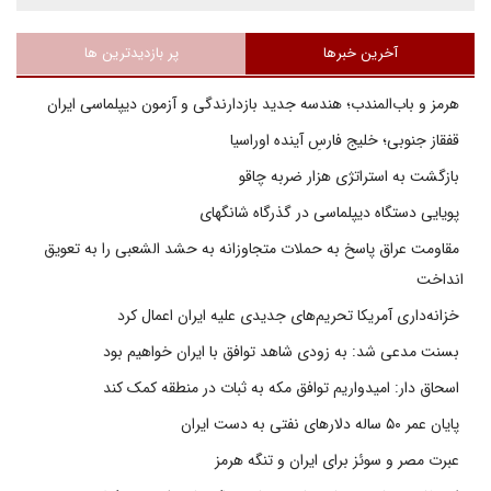
آخرین خبرها
پر بازدیدترین ها
هرمز و باب‌المندب؛ هندسه جدید بازدارندگی و آزمون دیپلماسی ایران
قفقاز جنوبی؛ خلیج فارسِ آینده اوراسیا
بازگشت به استراتژی هزار ضربه چاقو
پویایی دستگاه دیپلماسی در گذرگاه شانگهای
مقاومت عراق پاسخ به حملات متجاوزانه به حشد الشعبی را به تعویق
انداخت
خزانه‌داری آمریکا تحریم‌های جدیدی علیه ایران اعمال کرد
بسنت مدعی شد: به زودی شاهد توافق با ایران خواهیم بود
اسحاق دار: امیدواریم توافق مکه به ثبات در منطقه کمک کند
پایان عمر ۵۰ ساله دلارهای نفتی به دست ایران
عبرت مصر و سوئز برای ایران و تنگه هرمز