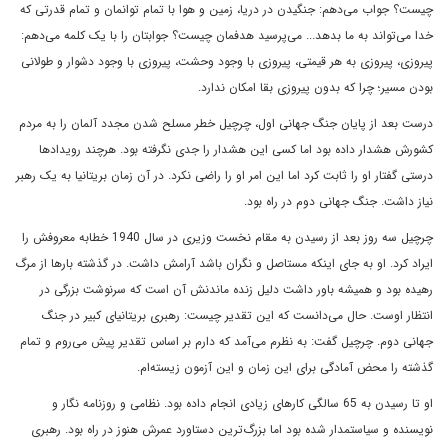
چيست؟ جواب مى‌دهم: جنگيدن در دريا، زمين و هوا با تمام توانمان و تمام قدرتى که
خدا مى‌تواند به ما بدهد... مى‌پرسيد هدفمان چيست؟ جوابتان را با يک کلمه مى‌دهم:
پيروزى، پيروزى به هر قيمتى، پيروزى با وجود وحشت، پيروزى با وجود دشوار و طولانى
بودن مسير؛ چرا که بدون پيروزى بقا امکان ندارد.
درست بعد از پايان جنگ جهانى اول، چرچيل خطر مسلح شدن مجدد آلمان را به مردم
کشورش هشدار داده بود اما کسى اين هشدار را جدى نگرفته بود. هرچند رويدادها
درستى گفتار او را ثابت کرد اما اين امر او را راضى نکرد. در آن زمان بريتانيا به يک رهبر
نياز داشت. جنگ جهانى دوم در راه بود.
چرچيل سه روز بعد از رسيدن به مقام نخست وزيرى در سال 1940 خطابه معروفش را
ايراد کرد. او به جاى اينکه مستاصل و نگران باشد آرامش داشت. در گذشته بارها از مرگ
رهيده بود و هميشه باور داشت دليل زنده ماندنش آن است که سرنوشت بزرگى در
انتظار اوست. حال مى‌دانست که اين تقدير چيست: رهبرى بريتانياى کبير در جنگ
جهانى دوم. چرچيل گفت: به نظرم مى‌آمد که دارم بر اساس تقدير پيش مى‌روم و تمام
گذشته را محض آمادگى براى اين زمان و اين آزمون زيسته‌ام.
او تا رسيدن به 65 سالگى کارهاى زيادى انجام داده بود. نظامى و روزنامه نگار و
نويسنده و سياستمدار شده بود اما بزرگ‌ترين دستاورد عمرش هنوز در راه بود. رهبرى