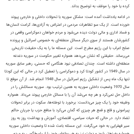
کرده یا خود را موظف به توضیح بداند.
در ادامه یادداشت آمده است: مشکل سوریه با تحولات داخلی و خارجی پیوند
خورده است. از یک سو تظاهرات مردمی در اعتراض به آزادی‌ها، کرامت انسان‌ها
و فساد اداری و مالی دولت دیده می‌شود و مردم خواهان دموکراسی واقعی در
کشورشان هستند از سوی دیگر مسائل منطقه‌ای به خصوص اسرائیل و پرونده
صلح اعراب با این رژیم مطرح است. این مسئله ما را به یک حقیقت تاریخی
می‌رساند. حقیقتی که نشان می‌دهد همواره تغییر حکومت در سوریه دغدغه
منطقه‌ای داشته است. چندان تصادفی نبود هنگامی که حسنی، رهبر سابق سوریه
در سال 1949 در کشور کودتا کرد و دموکراسی را تعطیل کرد در حالی که این کودتا
تنها یک ماه پس از تشکیل رژیم اسرائیل در سال 1948 انجام شد. از آن موقع تا
سال 1970 وضعیت داخلی سوریه به همین ترتیب بود. سوریه مسائلش را در
داخل حل نمی‌کرد و هر چه می‌شد آن را با مسائل خارجی پیوند می‌داد. همواره
وظیفه خود را یک چیز می‌دانست: برخورد با توطئه‌ها، سکوت در برابر تحولات
پیرامونی و قلع و قمع هر چیزی که گمان می‌کرد با منافع حزب یا جریان حاکم
تضاد دارد. در حالی که حیات سیاسی، اقتصادی، آموزش و بهداشت روز به روز
سیر قهقرایی به خود می‌گرفت. این مسئله باعث شده تا وضعیت داخلی سوریه
همواره بغرنج‌تر شود و دولت نیز به هر بهانه‌ای خود را از پاسخ‌گویی به مردم