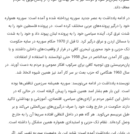
معاف داند.
در ادامه یادداشت به عصر جدید سوریه پرداخته شده و آمده است: سوریه همواره
خود را درگیر پرونده‌های عربی مختلف کرده است. در پرونده فلسطین خود را به
شدت غرق کرد، آینده سیاسی خود را به پرونده لبنان پیوند داد و خود را به شدت
با مسائل اردن و عراق درگیر کرد. تا قبل از 1970 حکام سوریه در سایه حکومت
تک ‌حزبی و خود محوری تبحری کافی در فرار از واقعیت‌های داخلی داشتند و با
روی کار آمدن عبدالناصر در سال 1958 حتی توانستند با استفاده از اعتقادات
پان‌عربیستی وی توجیه کافی برای سرکوب افکار عمومی و مردم به دست آورند. در
سال 1963 هنگامی که حزب بعث بر سر کار آمد نیز همین شیوه اتخاذ شد.
نویسنده یادداشت در ادامه می‌نویسد: سوریه همیشه سرزمین تناقض‌ها بوده
است. این بار هم بشار اسد همین شیوه را پیش گرفته است. در حالی که در
داخل این کشور مردم بر آزادی‌های سیاسی، اقتصادی، آموزشی و بهداشتی تاکید
دارند حکومت در خارج وقت خود را صرف درگیری‌های بین‌المللی می‌کند و بر
طبل عربیسم می‌کوبد. هر گاه هم در داخل اتفاقی افتاده سریعا آن را به خارج
وصل کرده‌اند. نظام تک حزبی و استبدادی همواره همین مشکل را داشته است.
در پایان این یادداشت آمده است: شاید این بار وضعیت سوریه تغییر کند. اگر