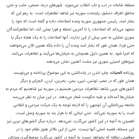
منطقه شامات در تب و تاب انقلاب می‌سوزد. شهرهای درعا، حمص، حلب و حتی
مناطق اطراف دمشق، پایتخت سوریه نیز شاهد تظاهرات است. به رغم این که
بشار اسد، رئیس جمهوری سوریه وعده اصلاحات داده و گفته است که خود را
متعهد می‌داند که اصلاحات را تا آخرین لحظه و فورا عملی کند، اما تظاهرکنندگان
سوری تمایلی به صبر بیش از این ندارند، آنها اصلاحات را نه یک هفته دیگر یا
حتی فردا، همان طور که بشار اسد وعده آن را داده بلکه همین الآن می‌خواهند
که اجرا شود. به همین دلیل همچنان به خیابان‌ها می‌آیند و تظاهرات می‌کنند
نیروهای امنیتی سوری نیز مشت آهنین نشان می‌دهند.
روزنامه
الحیات
، چاپ لندن در یادداشتی به این موضوع پرداخته و می‌نویسد:
همان طور که در مصر، تونس، لیبی، یمن، بحرین، اردن، الجزایر و دیگر
کشورهای عربی شاهد تظاهرات مردمی هستیم در سوریه نیز شاهدیم که مردم به
خیابان‌ها آمده‌اند و علیه حکومت شعار می‌دهند. در این میان به نظر می‌رسد
جامعه بین‌المللی آن توجهی را که لازمه توجه به یک حرکت مردمی و انقلابی
است را به سوریه نمی‌کند. حتی لبنانی که با هزار بند به سوریه وصل است،
اهمیتی به آنچه در این کشور می‌گذرد، نمی‌دهد. درباره دیگر کشورهای عربی نیز
این مسئله، قضیه اصلی آنها نیست. حتی از این بالاتر هنوز نظام خود را در
موقعیتی نیافته که بخواهد نسبت به آنچه در کشور می‌گذرد موضع‌گیری ویژه‌ای