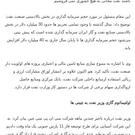
باشند نفت مجانی به هیچ کشوری نمی فروشیم.
این مقام مسئول در مورد حجم سرمایه گذاری در بخش بالادستی صنعت نفت
توضیح داد: سال گذشته با وجود تمامی تحریم ها حدود 30 میلیارد دلار در بخش
بالادستی صنایع نفت و گاز ایران سرمایه گذاری شده است که پیش بینی
می‌شود حجم سرمایه گذاری ها تا پایان سال جاری به 40 میلیارد دلار افزایش
یابد.
وی با اشاره به متنوع سازی منابع تامین مالی و اعتباری پروژه های اولویت دار
صنعت نفت، تاکید کرد: هم اکنون علاوه بر انتشار اوراق مشارکت ارزی و
ریالی استفاده ازمنابع داخلی شرکت نفت، بانک مرکزی ومنابع حاصل
ازواگذاری سهام برخی از شرکت ها در دستور کار وزارت نفت قرار دارد.
اولتیماتوم گازی وزیر نفت به چینی ها
وزیر نفت درباره تاخیر چندین ماهه شرکت سی ان پی سی چین بیان کرد: به
این شرکت آسیایی برای طرح توسعه فاز 11 پارس جنوبی یک ماه وقت دادیم
و درصورتی که به طور جدی این پروژه گازی اجرایی نشود قرارداد گازی چینی