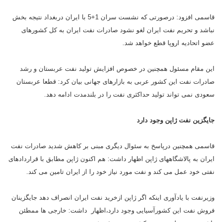
قاسمی افزود: درصورتی که نشست سران 1+5 با ایران دربغداد نتیجه بخش
نباشد و تحریم نفت ایران لغو نشود صادرات نفت ایران به کل کشورهای
عضو اتحادیه اروپا قطع خواهد شد.
این مقام مسئول همچنین در خصوص افزایش تولید نفت عربستان و رشد
صادرات نفت این کشور عربی به بازارهای جهانی بیان کرد: قطعا عربستان
سعودی نمی تواند تولید حداکثری نفت را در بلندمدت ادامه دهد.
جایگزین نفت ژاپن وجود دارد
قاسمی همچنین درپاسخ به سئوال دیگری مبنی بر کاهش شدید صادرات نفت
ایران به پالاشگاههای ژاپن اظهار داشت: هم اکنون ژاپن مطابق با قراردادهای
نفتی خود عمل می کند و نفت مورد نیاز خود را از ایران تامین می کند.
وزیرنفت با یادآوری اینکه اگر ژاپن ازخرید نفت ایران انصراف دهد جایگزینان
فروش نفت این کشورآسیایی وجود دارد،اظهار داشت: خارجی ها ممطئن