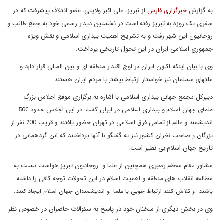
به گزارش
خبرگزاری فارس
از تبریز، علی اکبر ولایتی، عضو ائتلاف پیشرفت که در
سفری یک روزه به تبریز رفته است در نخستین دیدار رسمی خود به جمع طالب و
روحانیون این شهر رفت و به تشریح اهمیت بیداری اسلامی و نقش ویژه
جمهوری اسلامی ایران در این تحول تاریخی یرداخت.
وی با بیان اینکه اکنون ایران در اوج اقتدار منطقه ای و بین المللی قرار دارد و
ملتهای مسلمان نیز خواستار ارتباط بیشتر با مردم ایران هستند.
دبیرکل مجمع جهانی بیداری اسلامی با اشاره به برگزاری موفق اجلاس بزرگ
علمای جهان اسلام و بیداری اسلامی در ایران گفت: در این اجلاس حدود 500
اندیشمند و عالم از تمامی فرق اسلامی در تهران حضور یافتند و قریب 200 نفر از
بزرگان و صاحب نظران کشور نیز به گفتگو با آنها پرداختند که این گردهمایی در
تاریخ جهان اسلام بی نظیر است.
مشاور مقام معظم رهبری همچنین از علما و روحانیون تبریز خواست نسبت به
مطالعه انقلاب های منطقه و اهمیت اسلام در این تحولات توجه کافی را داشته
باشند و تلاش کنند ارتباط خوبی با علما و اندیشمندان جهان اسلام ایجاد کنند.
وی در بخش دیگری از سخنان خود در پاسخ به سئوالات حاضران در خصوص نظر