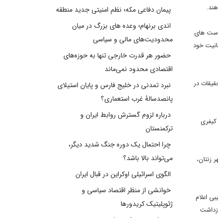
هند.
پیمان دفاعی مکه؛ نظم امنیتی جدید منطقه
اندی برنهام؛ وعده های بزرگ در میان
یاست های
محدودیت‌های مالی و سیاسی
قانیت خود
حضور هر قدرت خارجی تنها به حوزه‌های
اقتصادی محدود نمی‌ماند
قیقات در
نبرد تمدنی در خلیج فارس و پایان استیلای
پانصدسالۀ غرب استعماری؟
درباره لزوم گسترش روابط ایران و
 کیفری
ترکمنستان
چرا احتمال یک دوره جنگ شدید دیگر،
می‌تواند بالا باشد؟
شهر زنتان،
الگوی اسرائیلی اوکراین در قبال ایران
خوانشی از منظر اقتصاد سیاسی و
شور در سال 2011 محاکمه کند. دولت لیبی اعلام
ژئوپلیتیک کریدورها
ازداشت