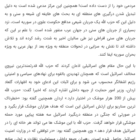
مردمی خود را از دست داده است! همچنین این مرکز مدعی شده است به دلیل
تبدیل شدن درگیری های منطقه ای به بحث های طایفه ای شیعه و سنی و به
دلیل این که حزب الله یک جریان شیعی مدافع حکومت علوی در سوریه است، نزد
بسیاری از جریان های سنی در جهان عرب منفور شده است. با علم بر این که
جریان های سنی افراطی نیز طی سالیان اخیر به شدت رشد کرده اند و تلاش
داشته اند تا نقش به سزایی در تحولات منطقه به ویژه بعد از بهار عربی به ویژه
بحران سوریه ایفا کنند.
با این حال مقام های اسرائیلی اذعان کردند که حزب الله قدرتمندترین نیروی
مخالف اسرائیل است که همچنان تهدیدی بالقوه برای نهادهای سیاسی و امنیتی
رژیم اشغالگر محسوب می شود و برای اثبات این ادعای خود به اظهارات گلعاد
اردان، وزیر امور حمایت از جبهه داخلی اشاره کردند که اخیرا گفت: «حزب الله
بیش از 200 هزار موشک در اختیار دارد.» اردان همچنین گفته بود: «خطرناک
ترین سناریو برای ارتش اسرائیل این است که هدف هزاران موشک قرار بگیرد و
در صورتی که جنگی در منطقه دربگیرد اسرائیل سه هفته پیاپی مورد حمله
موشکی قرار خواهد گرفت. حزب الله با این موشک ها می تواند هر خانه ای را در
اسرائیل هدف قرار دهد.» وی همچنین گفته بود: «در توافقی که در وزارت امنیت
اسرائیل حاصل شده است، رهبران جبهه داخلی مسئولیت نظارت و تولی منابع