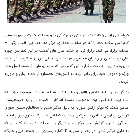
دیپلماسی ایرانی:
دانشکده بار ایلان در نزدیکی تلاویو، پایتخت رژیم صهیونیستی
کنفرانس سالانه خود را که هر ساله با همکاری مرکز مطالعات بین الملل بگین –
سادات برگزار می کند، برگزار کرد. بر خلاف سال های گذشته در این کنفرانس چهره
های برجسته ای از رهبران سیاسی و فرماندهان امنیتی این رژیم شرکت کردند که
با بهره برداری از فرصت برگزاری این کنفرانس اقدام به رونمایی از دستوالعمل های
ویژه و عمومی خود برای دادن پیام به کشورهای همسایه از جمله لبنان و سوریه
کردند.
به گزارش روزنامه
القدس العربی
، چاپ لندن، همانند همیشه موضوع حزب الله
شاه بیت کنفرانس بود. همچنین دست اندرکاران قدرت در رژیم صهیونیستی
مدعی شدند که دیگر ارتش سوریه به دلیل درگیر شدن با مخالفان مسلح سوری
توانایی رویارویی نظامی با اسرائیل را ندارد، کما این که موشه یعلون، وزیر امنیت
اسرائیل با تایید گزارش اخیر مرکز مطالعات بگین – سادات مدعی شد که حزب الله
به دلیل درگیر شدن در بحران سوریه تا اندازه بسیاری در جامعه عربی جایگاه