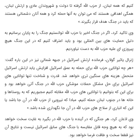
کنیم که همه لبنان، از حزب الله گرفته تا دولت و شهروندان عادی و ارتش لبنان،
همگی اهدافی هستند که می توان به آنها حمله کرد و همه آنان دشمنانی هستند
که باید در جنگ هدف قرار بگیرند.»
وی تاکید کرد، اگر در جنگ اخیر با حزب الله توانستیم جنگ را به پایان برسانیم به
دلیل حمایت های بین المللی بود و باید اعتراف کنیم که در این جنگ هیچ
پیروزی ای علیه حزب الله به دست نیاوردیم.
ژنرال یائیر گولان، فرمانده ارتش اسرائیل در جبهه شمالی نیز در این باره گفت:
«هر چه توانایی حزب الله برای حمله به عمق اسرائیل افزایش یابد ارتش اسرائیل
متحمل هزینه های سنگین تری خواهد شد. قدرت و شناخت تنها توانایی های
اسرائیل برای حل مشکل حملات موشکی حزب الله در جنگ آتی خواهد بود و
برای این که بتوانیم با توانایی های حزب الله مقابله کنیم مجبوریم که به روستاها و
خانه ها در جنوب لبنان حمله کنیم، مبادا که نیرویی از حزب الله در آن جا باشد یا
این که انباری از سلاح های حزب الله در آن جا نگهداری شده باشد.»
وی اذعان کرد، هر جنگی که در آینده با حزب الله در بگیرد به غایت سخت خواهد
بود که به هیچ وجه قابل مقایسه با جنگ های سابق اسرائیل نیست و نتایج آن
نیز قطعا سخت و طاقت فرسا خواهد بود.