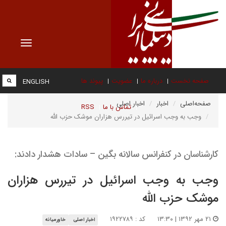
Toggle
vigation
صفحه نخست
درباره ما
عضویت
پیوند ها
ENGLISH
صفحه‌اصلی
اخبار
اخبار اصلی
تماس با ما
RSS
وجب به وجب اسرائیل در تیررس هزاران موشک‌ حزب الله
کارشناسان در کنفرانس سالانه بگین – سادات هشدار دادند:
وجب به وجب اسرائیل در تیررس هزاران
موشک‌ حزب الله
۲۱ مهر ۱۳۹۲ | ۱۳:۳۰
کد : ۱۹۲۲۷۸۹
اخبار اصلی
خاورمیانه