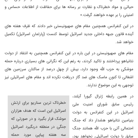
حیاتی و مواد خطرناک و نظارت بر رسانه ها برای حفاظت از اطلاعات حساس و
امنیتی را بر عهده خواهند گرفت.»
در این کنفرانس همچنین مقام های صهیونیستی خبر دادند که ظرف هفته های
آینده قانون جبهه داخلی جدید اسرائیل توسط کنست (پارلمان اسرائیل) تکمیل
خواهد شد.
مقام های صهیونیستی در این باره در این کنفرانس همچنین به انتقاد از دولت
نتانیاهو پرداختند و تاکید کردند، به رغم این که نگرانی های بسیاری درباره حمله
موشکی به حزب الله وجود دارد، بیش از چهل درصد از ساکنان سرزمین های
اشغالی تا کنون ماسک های ضد گاز دریافت نکرده اند و مقام های اسرائیلی نیز
توجهی به این موضوع ندارند.
در همین رابطه ژنرال گیورا آیلند،
خطرناک ترین سناریو برای ارتش
رئیس سابق شورای امنیت ملی
اسرائیل این است که هدف هزاران
اسرائیل در این کنفرانس به دولت
موشک قرار بگیرد و در صورتی که
بنیامین نتانیاهو هشدار داد که جنگ
جنگی در منطقه دربگیرد اسرائیل
احتمالی آتی با حزب الله همانند جنگ
سه هفته پیاپی مورد حمله
سابق با دولت اسرائیلی نخواهد بود،