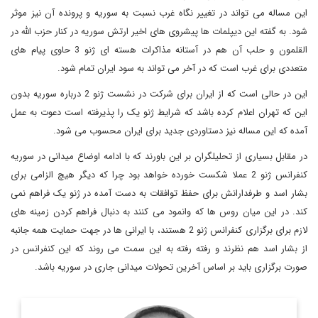
این مساله می تواند در تغییر نگاه غرب نسبت به سوریه و پرونده آن نیز موثر
شود. به گفته این دیپلمات ها پیشروی های اخیر ارتش سوریه در کنار حزب الله در
القلمون و حلب آن هم در آستانه مذاکرات هسته ای ژنو 3 حاوی پیام های
متعددی برای غرب است که در آخر می تواند به سود ایران تمام شود.
این در حالی است که از ایران برای شرکت در نشست ژنو 2 درباره سوریه بدون
این که تهران اعلام کرده باشد که شرایط ژنو یک را پذیرفته است دعوت به عمل
آمده که این مساله نیز دستاوردی جدید برای ایران محسوب می شود.
در مقابل بسیاری از تحلیلگران بر این باورند که با ادامه اوضاع میدانی در سوریه
کنفرانس ژنو 2 عملا شکست خورده خواهد بود چرا که دیگر هیچ الزامی برای
بشار اسد و طرفدارانش برای حفظ توافقات به دست آمده در ژنو یک فراهم نمی
کند. در این میان روس ها که وانمود می کنند به دنبال فراهم کردن زمینه های
لازم برای برگزاری کنفرانس ژنو 2 هستند، با ایرانی ها در جهت حمایت همه جانبه
از بشار اسد هم نظرند و رفته رفته به این سمت می روند که این کنفرانس در
صورت برگزاری باید بر اساس آخرین تحولات میدانی جاری در سوریه باشد.