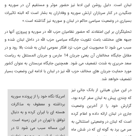
لبنان است. دلیل روشن این ادعا نیز حضور موثر و مستقیم آن در سوریه و
جنگیدن در کنار سربازان ارتش سوریه و وفاداران به بشار است که البته تاثیرات
بسیاری در وضعیت سیاسی حاکم در لبنان و سوریه نیز گذاشته است.»
تحلیلگران بر این اعتقادند که حضور نظامیان حزب الله در سوریه و پیروزی آنها در
جبهه های مختلف باعث تقویت جایگاه سیاسی حزب الله در داخل لبنان شده و
سبب می شود تا محبوبیت این حزب نزد افکار عمومی لبنان به شدت بالا رود و در
مقابل جایگاه مخالفان آن یعنی جریان 14 مارس و جریان المستقل به ریاست
سعد حریری به شدت تضعیف می شود. همچنین جایگاه عربستان به عنوان کشور
مورد حمایت جریان های مخالف حزب الله نیز در لبنان با ادامه این وضعیت بسیار
تضعیف خواهد شد.
در این میان هیئتی از بانک جانی نیز
امریکا نگاه خود را از پرونده سوریه
که چندی پیش به لبنان سفر کرده بود،
برداشته و معطوف به مذاکرات
گزارش خود را از آخرین وضعیت
هسته ای با ایران کرده و به دنبال
جاری در لبنان ارائه داده و اعلام کرده
توافق با تهران در این زمینه است.
است که لبنان در وضعیتی استثنائی به
این مساله سبب می شود تا در
سر می برد به گونه ای که در شش ماه
نهایت ایران و سوریه نهایت