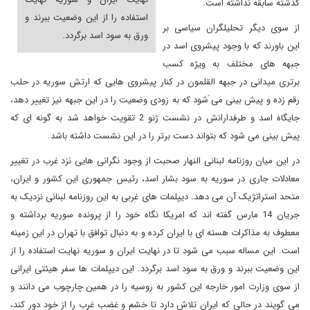
گذشته سابقه نداشته است.
استفاده را از این وضعیت ببرند و
از سوی دیگر تحلیلگران سیاسی بر
ورق به سود اسد برگردد.
این باورند که با وجود پیشروی اسد در
جبهه های مختلف به ویژه کسب
برتری میدانی در جبهه القلمون در کنار پیشروی هایی که ارتش سوریه در حلب
رقم زده و پیش بینی می َشود که به زودی وضعیت را در این جبهه نیز تغییر دهد،
جایگاه اسد و طرفدارانش در نشست ژنو 2 تقویت خواهد شد به گونه ای که
پیش بینی می شود که بتواند دست برتر را در این نشست داشته باشد.
در این میان روزنامه لبنانی النهار صحبت از وجود نگرانی هایی نزد غرب در تغییر
معادلات جاری در سوریه به سود بشار اسد، رئیس جمهوری این کشور و ایران،
متحد استراتژیک آن می دهد. دیپلمات های غربی به این روزنامه لبنانی نزدیک به
جریان 14 مارس گفته اند که امریکا نگاه خود را از پرونده سوریه برداشته و
معطوف به مذاکرات هسته ای با ایران کرده و به دنبال توافق با تهران در این زمینه
است. این مساله سبب می شود تا در نهایت ایران و سوریه نهایت استفاده را از
این وضعیت ببرند و ورق به سود اسد برگردد. این دیپلمات ها سفر هیئتی ایرانی
از سوی وزارت امور خارجه این کشور به روسیه را در همین چارچوب می دانند و
می گویند در حالی که ایران تلاش دارد تا خشم و غضب غرب را از خود دور کند،