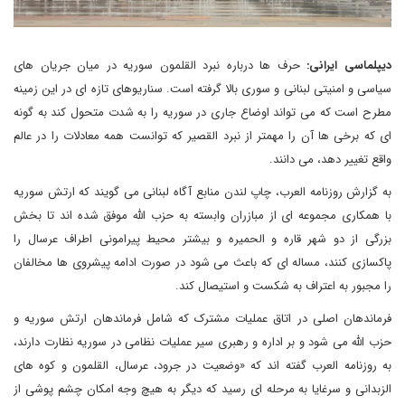
دیپلماسی ایرانی:
حرف ها درباره نبرد القلمون سوریه در میان جریان های
سیاسی و امنیتی لبنانی و سوری بالا گرفته است. سناریوهای تازه ای در این زمینه
مطرح است که می تواند اوضاع جاری در سوریه را به شدت متحول کند به گونه
ای که برخی ها آن را مهمتر از نبرد القصیر که توانست همه معادلات را در عالم
واقع تغییر دهد، می دانند.
به گزارش روزنامه العرب، چاپ لندن منابع آگاه لبنانی می گویند که ارتش سوریه
با همکاری مجموعه ای از مبازران وابسته به حزب الله موفق شده اند تا بخش
بزرگی از دو شهر قاره و الحمیره و بیشتر محیط پیرامونی اطراف عرسال را
پاکسازی کنند، مساله ای که باعث می شود در صورت ادامه پیشروی ها مخالفان
را مجبور به اعتراف به شکست و استیصال کند.
فرماندهان اصلی در اتاق عملیات مشترک که شامل فرماندهان ارتش سوریه و
حزب الله می شود و بر اداره و رهبری سیر عملیات نظامی در سوریه نظارت دارند،
به روزنامه العرب گفته اند که «وضعیت در جرود، عرسال، القلمون و کوه های
الزبدانی و سرغایا به مرحله ای رسید که دیگر به هیچ وجه امکان چشم پوشی از